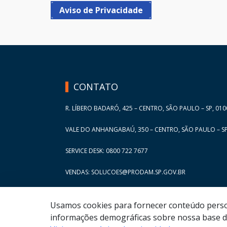
Aviso de Privacidade
HAND TALK
CONTATO
R. LÍBERO BADARÓ, 425 – CENTRO, SÃO PAULO – SP, 010
VALE DO ANHANGABAÚ, 350 – CENTRO, SÃO PAULO – SP
SERVICE DESK: 0800 722 7677
VENDAS: SOLUCOES@PRODAM.SP.GOV.BR
Usamos cookies para fornecer conteúdo persona
informações demográficas sobre nossa base de