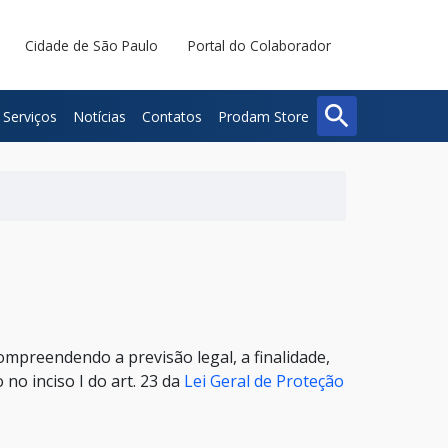
Cidade de São Paulo
Portal do Colaborador
search
Serviços
Notícias
Contatos
Prodam Store
Buscar
Fechar
mpreendendo a previsão legal, a finalidade,
no inciso I do art. 23 da
Lei Geral de Proteção
.