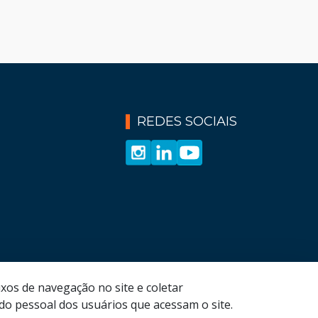
REDES SOCIAIS
xos de navegação no site e coletar
o pessoal dos usuários que acessam o site.