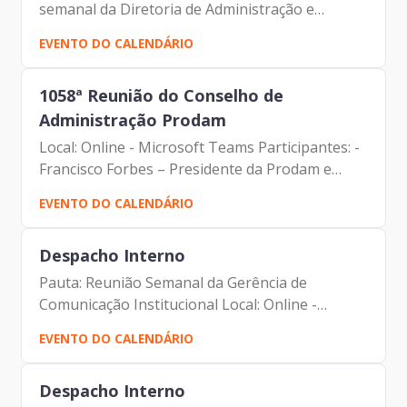
semanal da Diretoria de Administração e
Finanças - DAF Participantes: - Francisco Forbes
EVENTO DO CALENDÁRIO
– Presidente | Prodam-SP - André Tomiatto -
Assessor da...
1058ª Reunião do Conselho de
Administração Prodam
Local: Online - Microsoft Teams Participantes: -
Francisco Forbes – Presidente da Prodam e
Membro do Conselho de Administração da
EVENTO DO CALENDÁRIO
Prodam | Prodam-SP - Tatiana Batista -
Assessora da Presidência |...
Despacho Interno
Pauta: Reunião Semanal da Gerência de
Comunicação Institucional Local: Online -
Microsoft Teams Participantes: - Francisco
EVENTO DO CALENDÁRIO
Forbes – Presidente | Prodam-SP - André
Tomiatto - Assessor da...
Despacho Interno