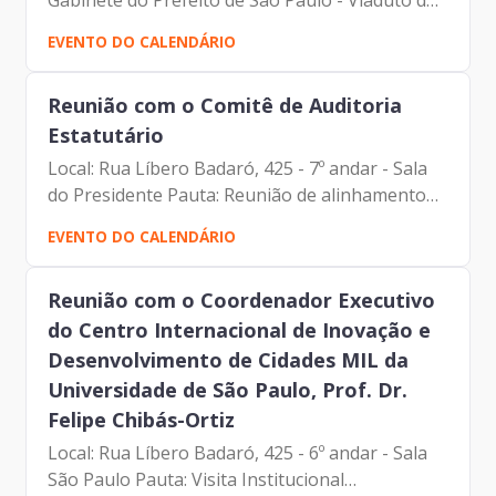
Gabinete do Prefeito de São Paulo - Viaduto do
Chá, 15, 5º andar
EVENTO DO CALENDÁRIO
Reunião com o Comitê de Auditoria
Estatutário
Local: Rua Líbero Badaró, 425 - 7º andar - Sala
do Presidente Pauta: Reunião de alinhamento
Participantes: - Francisco Forbes – Presidente |
EVENTO DO CALENDÁRIO
Prodam-SP - Michael Montgomery - Membro do
Comitê de...
Reunião com o Coordenador Executivo
do Centro Internacional de Inovação e
Desenvolvimento de Cidades MIL da
Universidade de São Paulo, Prof. Dr.
Felipe Chibás-Ortiz
Local: Rua Líbero Badaró, 425 - 6º andar - Sala
São Paulo Pauta: Visita Institucional