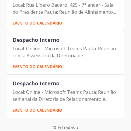
Local: Rua Líbero Badaró, 425 - 7° andar - Sala
do Presidente Pauta: Reunião de Alinhamento
Participantes: - Francisco Forbes – Presidente |
EVENTO DO CALENDÁRIO
Prodam-SP - Priscila Ungaretti - Advogada|
Prodam-SP
Despacho Interno
Local: Online - Microsoft Teams Pauta: Reunião
com a Assessora da Diretoria de
Relacionamento e Inteligência de Mercado
EVENTO DO CALENDÁRIO
Participantes: - Francisco Forbes – Presidente |
Prodam-SP - Ivy Assis -...
Despacho Interno
Local: Online - Microsoft Teams Pauta: Reunião
semanal da Diretoria de Relacionamento e
Inteligência de Mercado Participantes: -
EVENTO DO CALENDÁRIO
Francisco Forbes – Presidente | Prodam-SP -
André Tomiatto -...
Entradas por Página
20 Entradas