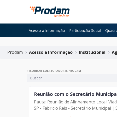
Pular para o Conteúdo principal
Acesso à Informação
Participação Social
Quadro
Início do conteúdo
Prodam
Acesso à Informação
Institucional
Ag
PESQUISAR COLABORADORES PRODAM
Reunião com o Secretário Municipal 
Pauta: Reunião de Alinhamento Local: Viad
SP - Fabricio Reis - Secretário Municipal | S