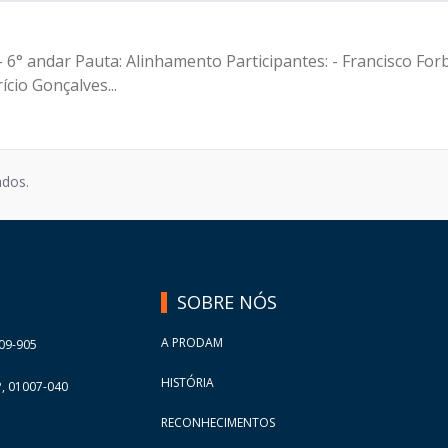
es: - Francisco Forbes – Presidente | | Prodam-SP - Marcus
cio Gonçalves...
ados.
SOBRE NÓS
A PRODAM
09-905
HISTÓRIA
, 01007-040
RECONHECIMENTOS