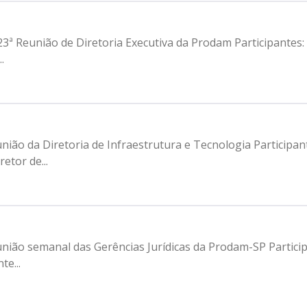
ecutiva da Prodam Participantes: - Francisco Forbes – Presidente | Prodam-
.
etor de...
ências Jurídicas da Prodam-SP Participantes: - Francisco Forbes – Presidente |
e...