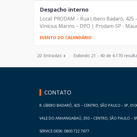
Despacho interno
Local: PRODAM – Rua Líbero Badaró, 425 – 6° andar Pauta: Alinhamento Participant
Vinícius Marins – DPO | Prodam-SP - Maurí
EVENTO DO CALENDÁRIO
Entradas por Página
20 Entradas
Exibindo 21 - 40 de 4.170 result
Entradas por Página
HAND TALK
Entradas por Página
Entradas por Página
CONTATO
Entradas por Página
R. LÍBERO BADARÓ, 425 – CENTRO, SÃO PAULO – SP, 010
VALE DO ANHANGABAÚ, 350 – CENTRO, SÃO PAULO – SP
SERVICE DESK: 0800 722 7677