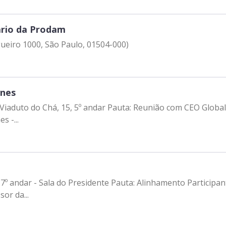
ário da Prodam
gueiro 1000, São Paulo, 01504-000)
unes
ião com CEO Global da Airbus Public Safety and Security,
rdo Nunes -...
sidente Pauta: Alinhamento Participantes: - Francisco Forbes – Presidente |
or da...