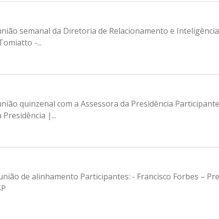
anal da Diretoria de Relacionamento e Inteligência de Mercado Participan
omiatto -...
Assessora da Presidência Participantes: - Francisco Forbes – Presidente |
Presidência |...
rbes – Presidente | Prodam-SP - Gustavo Salamoni
SP