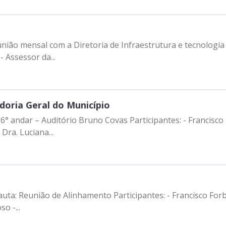
m a Diretoria de Infraestrutura e tecnologia Participantes: - Francisco Forbes 
 Assessor da...
doria Geral do Município
6° andar – Auditório Bruno Covas Participantes: - Francisco
Dra. Luciana...
tes: - Francisco Forbes – Presidente | Prodam-SP - Vinicius
o -...