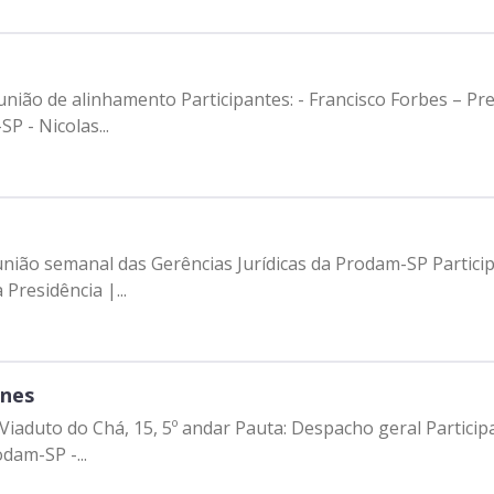
Forbes – Presidente | Prodam-SP - Dennis Paul -
SP - Nicolas...
ências Jurídicas da Prodam-SP Participantes: - Francisco Forbes – Presidente |
Presidência |...
unes
cho geral Participantes: - Ricardo Nunes - Prefeito de São
dam-SP -...