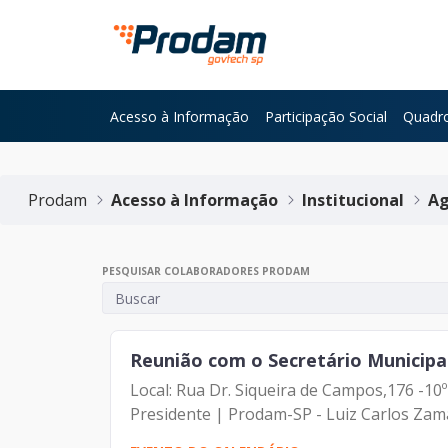
Pular para o Conteúdo principal
Acesso à Informação
Participação Social
Quadro
Início do conteúdo
Prodam
Acesso à Informação
Institucional
Ag
PESQUISAR COLABORADORES PRODAM
Reunião com o Secretário Municipa
Local: Rua Dr. Siqueira de Campos,176 -10
Presidente | Prodam-SP - Luiz Carlos Zama