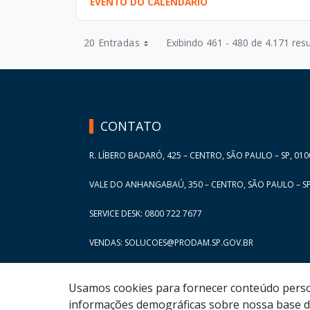
EVENTO DO CALENDÁRIO
Entradas por Página
20 Entradas
Exibindo 461 - 480 de 4.171 resu
Entradas por Página
HAND TALK
Entradas por Página
Entradas por Página
CONTATO
Entradas por Página
R. LÍBERO BADARÓ, 425 – CENTRO, SÃO PAULO – SP, 010
VALE DO ANHANGABAÚ, 350 – CENTRO, SÃO PAULO – SP
SERVICE DESK: 0800 722 7677
VENDAS: SOLUCOES@PRODAM.SP.GOV.BR
Usamos cookies para fornecer conteúdo persona
informações demográficas sobre nossa base de