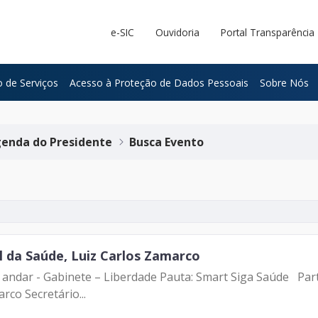
e-SIC
Ouvidoria
Portal Transparência
 de Serviços
Acesso à Proteção de Dados Pessoais
Sobre Nós
enda do Presidente
Busca Evento
l da Saúde, Luiz Carlos Zamarco
º andar - Gabinete – Liberdade Pauta: Smart Siga Saúde Parti
rco Secretário...