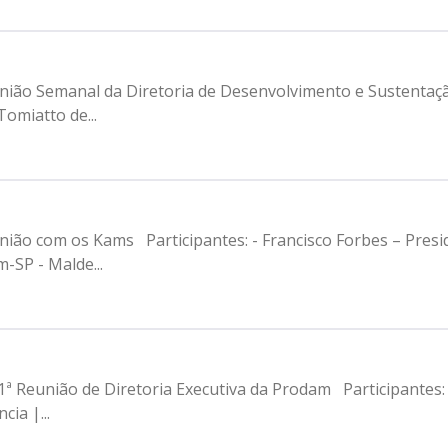
união Semanal da Diretoria de Desenvolvimento e Sustentaçã
omiatto de...
união com os Kams Participantes: - Francisco Forbes – Pres
-SP - Malde...
1ª Reunião de Diretoria Executiva da Prodam Participantes:
ia |...