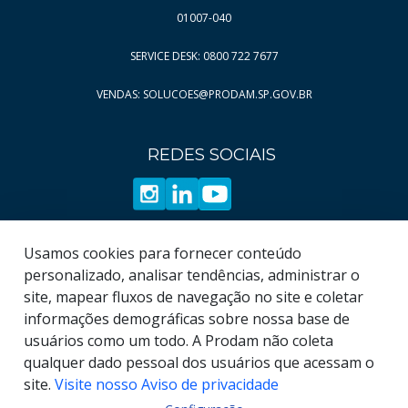
Página
Página
10
78
01007-040
Página
Página
11
79
SERVICE DESK: 0800 722 7677
Página
Página
12
80
VENDAS: SOLUCOES@PRODAM.SP.GOV.BR
Página
Página
13
81
Página
Página
14
82
REDES SOCIAIS
Página
Página
15
83
Página
Página
16
84
Página
Página
17
85
Página
Página
18
86
Usamos cookies para fornecer conteúdo
Página
Página
19
87
personalizado, analisar tendências, administrar o
site, mapear fluxos de navegação no site e coletar
Página
88
informações demográficas sobre nossa base de
Página
89
usuários como um todo. A Prodam não coleta
qualquer dado pessoal dos usuários que acessam o
site.
Visite nosso Aviso de privacidade