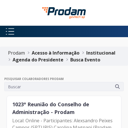
Pular para o Conteúdo principal
Início do conteúdo
Prodam
Acesso à Informação
Institucional
Agenda do Presidente
Busca Evento
PESQUISAR COLABORADORES PRODAM
1023ª Reunião do Conselho de
Administração - Prodam
Local: Online - Participantes: Alexsandro Peixes
Campos (SPTURIS) Carolina Magnani (Prodam)