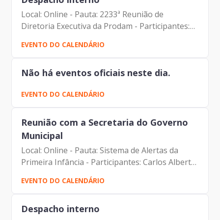
Local: Online - Pauta: 2233ª Reunião de
Diretoria Executiva da Prodam - Participantes:
Benício Alves Teixeira (Diretor de Participação)
EVENTO DO CALENDÁRIO
Carlos Roberto Ruas Junior (Diretor de
Inovação e Arquitetura...
Não há eventos oficiais neste dia.
EVENTO DO CALENDÁRIO
Reunião com a Secretaria do Governo
Municipal
Local: Online - Pauta: Sistema de Alertas da
Primeira Infância - Participantes: Carlos Alberto
Comar (Prodam) Dino Dutra de Morais (SGM)
EVENTO DO CALENDÁRIO
Johann Nogueira Dantas (Prodam) Paulo
Rogerio Tavares...
Despacho interno