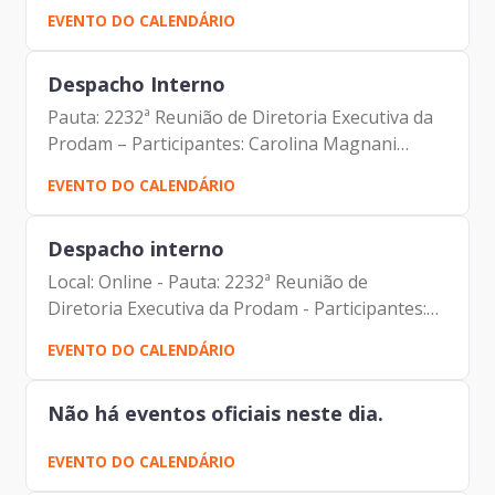
(Presidente Tableau América Latina) Eduardo
EVENTO DO CALENDÁRIO
Yokoyama (Salesforce) Jaime Muller (Presidente
Tableau...
Despacho Interno
Pauta: 2232ª Reunião de Diretoria Executiva da
Prodam – Participantes: Carolina Magnani
Hiromoto (Assessora Jurídica da Presidência e
EVENTO DO CALENDÁRIO
DPO) Carlos Roberto Ruas Junior (Diretor de
Inovação e...
Despacho interno
Local: Online - Pauta: 2232ª Reunião de
Diretoria Executiva da Prodam - Participantes:
Carolina Magnani Hiromoto (Assessora Jurídica
EVENTO DO CALENDÁRIO
da Presidência e DPO) Carlos Roberto Ruas
Junior (Diretor de...
Não há eventos oficiais neste dia.
EVENTO DO CALENDÁRIO