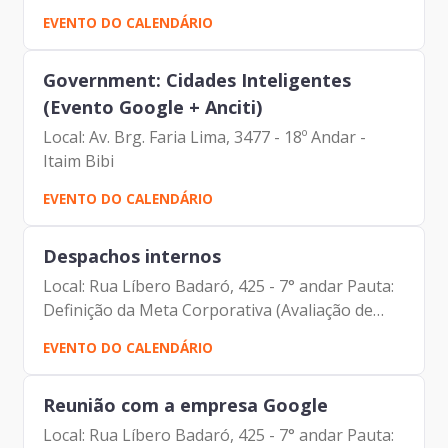
(AWS) Eduardo Campos (AWS) Johann Nogueira
EVENTO DO CALENDÁRIO
Dantas (Prodam) Paulo Cunha (AWS) Umberto
Mancebo de Araujo Filho...
Government: Cidades Inteligentes
(Evento Google + Anciti)
Local: Av. Brg. Faria Lima, 3477 - 18º Andar -
Itaim Bibi
EVENTO DO CALENDÁRIO
Despachos internos
Local: Rua Líbero Badaró, 425 - 7° andar Pauta:
Definição da Meta Corporativa (Avaliação de
Desempenho) Participantes: Aline Souza de
EVENTO DO CALENDÁRIO
Araujo Santos Carlos Roberto Ruas Junior
Fabiana Silva Brito...
Reunião com a empresa Google
Local: Rua Líbero Badaró, 425 - 7° andar Pauta: