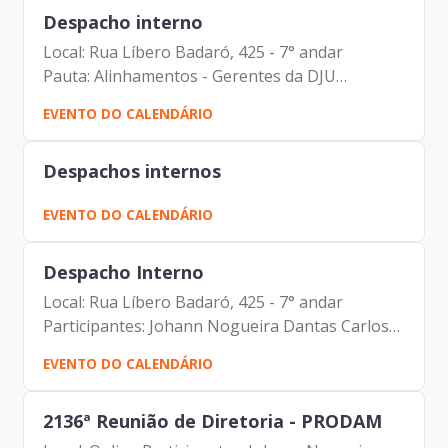
Despacho interno
Local: Rua Líbero Badaró, 425 - 7° andar
Pauta: Alinhamentos - Gerentes da DJU
Participantes: Johann Nogueira Dantas Carolina
EVENTO DO CALENDÁRIO
Magnani Hiromoto Carlos Alberto da Silva
Vinicius Lobato Couto Carlos...
Despachos internos
EVENTO DO CALENDÁRIO
Despacho Interno
Local: Rua Líbero Badaró, 425 - 7° andar
Participantes: Johann Nogueira Dantas Carlos
Alberto da Silva Carlos Alberto Comar Carlos
EVENTO DO CALENDÁRIO
Roberto Ruas Junior Valdir Wilson Lamana
Alberto Campos Ribeiro...
2136ª Reunião de Diretoria - PRODAM