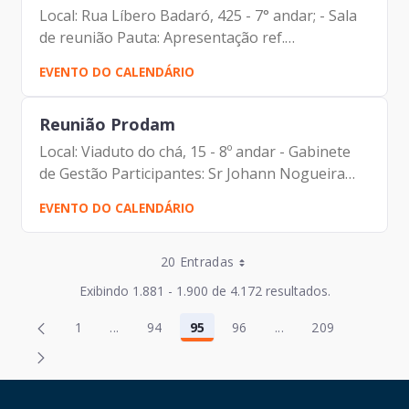
Local: Rua Líbero Badaró, 425 - 7° andar; - Sala
de reunião Pauta: Apresentação ref.
Planejamento Estratégico para a Diretoria
EVENTO DO CALENDÁRIO
Participantes: Johann Nogueira Dantas
(Prodam) Antonio Celso de Paula...
Reunião Prodam
Local: Viaduto do chá, 15 - 8º andar - Gabinete
de Gestão Participantes: Sr Johann Nogueira
Dantas (Presidente Prodam) Dra Marcela
EVENTO DO CALENDÁRIO
Arruda (Secretária Municipal de Gestão) Sra
Regina Silverio (Chefe...
Entradas por Página
20 Entradas
Entradas por Página
Exibindo 1.881 - 1.900 de 4.172 resultados.
Entradas por Página
Página
Página
1
...
94
95
96
...
209
2
97
Página
Páginas intermediárias Usar ABA para navegar
Página
Página
Página
Páginas intermediár
Página
Entradas por Página
Página
Página
3
98
Entradas por Página
Página
Página
4
99
HAND TALK