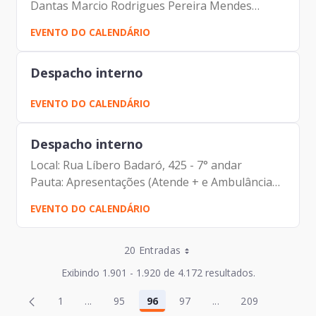
Dantas Marcio Rodrigues Pereira Mendes
Luciano de Azevedo Farias Ferreira Antonio
EVENTO DO CALENDÁRIO
Celso de Paula Albuquerque Filho Carolina
Magnani Hiromoto Alberto...
Despacho interno
EVENTO DO CALENDÁRIO
Despacho interno
Local: Rua Líbero Badaró, 425 - 7° andar
Pauta: Apresentações (Atende + e Ambulâncias
Inteligentes) Participantes: Johann Nogueira
EVENTO DO CALENDÁRIO
Dantas Mauricio Hanashiro Mateus Dias Marçal
Lisandro Lehmann...
Entradas por Página
20 Entradas
Entradas por Página
Exibindo 1.901 - 1.920 de 4.172 resultados.
Entradas por Página
Página
Página
1
...
95
96
97
...
209
2
98
Página
Páginas intermediárias Usar ABA para navegar
Página
Página
Página
Páginas intermediár
Página