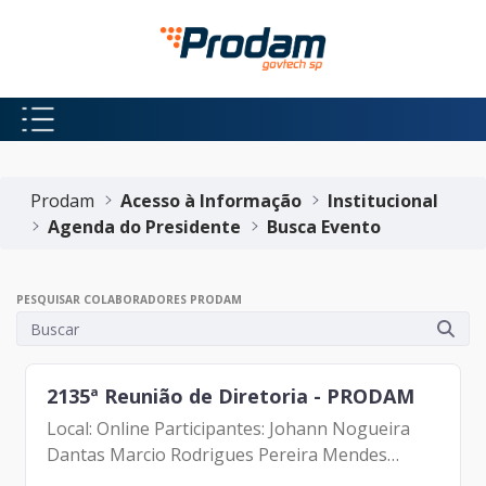
Pular para o Conteúdo principal
Início do conteúdo
Prodam
Acesso à Informação
Institucional
Agenda do Presidente
Busca Evento
PESQUISAR COLABORADORES PRODAM
2135ª Reunião de Diretoria - PRODAM
Local: Online Participantes: Johann Nogueira
Dantas Marcio Rodrigues Pereira Mendes
Luciano de Azevedo Farias Ferreira Antonio