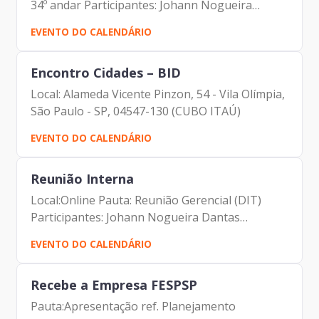
34º andar Participantes: Johann Nogueira
(Diretor-Presidente da Prodam) Juan Quirós
EVENTO DO CALENDÁRIO
(Secretário de Inovação e Tecnologia) Fabrício
Cobra (Secretário...
Encontro Cidades – BID
Local: Alameda Vicente Pinzon, 54 - Vila Olímpia,
São Paulo - SP, 04547-130 (CUBO ITAÚ)
EVENTO DO CALENDÁRIO
Reunião Interna
Local:Online Pauta: Reunião Gerencial (DIT)
Participantes: Johann Nogueira Dantas
Anderson Bispo José Jacques Feitosa de Oliveira
EVENTO DO CALENDÁRIO
Yeso Amalfi Junior Wagner Kanagusuko
Mauricio Hanashiro Mateus Dias...
Recebe a Empresa FESPSP
Pauta:Apresentação ref. Planejamento