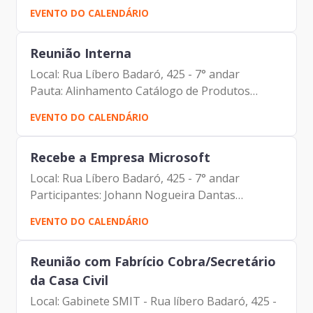
Informação Participantes: Johann Nogueira
EVENTO DO CALENDÁRIO
Mateus Dias Marçal Wagner Kanagusuko
Reunião Interna
Local: Rua Líbero Badaró, 425 - 7° andar
Pauta: Alinhamento Catálogo de Produtos
Participantes: Johann Nogueira Carlos Alberto
EVENTO DO CALENDÁRIO
da Silva Antonio Celso de Paula Albuquerque
Filho Mateus Dias Marçal...
Recebe a Empresa Microsoft
Local: Rua Líbero Badaró, 425 - 7° andar
Participantes: Johann Nogueira Dantas
(Prodam) Antonio Celso de Paula Albuquerque
EVENTO DO CALENDÁRIO
Filho (Prodam) Tatiane (Microsoft)
Reunião com Fabrício Cobra/Secretário
da Casa Civil
Local: Gabinete SMIT - Rua líbero Badaró, 425 -