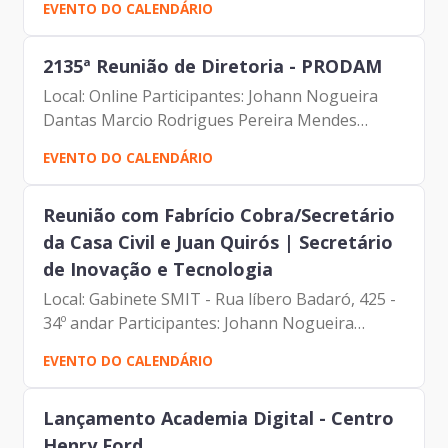
EVENTO DO CALENDÁRIO
Celso de Paula Albuquerque Filho Carolina
Magnani Hiromoto Alberto...
2135ª Reunião de Diretoria - PRODAM
Local: Online Participantes: Johann Nogueira
Dantas Marcio Rodrigues Pereira Mendes
Luciano de Azevedo Farias Ferreira Antonio
EVENTO DO CALENDÁRIO
Celso de Paula Albuquerque Filho Carolina
Magnani Hiromoto Alberto...
Reunião com Fabrício Cobra/Secretário
da Casa Civil e Juan Quirós | Secretário
de Inovação e Tecnologia
Local: Gabinete SMIT - Rua líbero Badaró, 425 -
34º andar Participantes: Johann Nogueira
(Diretor-Presidente da Prodam) Juan Quirós
EVENTO DO CALENDÁRIO
(Secretário de Inovação e Tecnologia) Fabrício
Cobra (Secretário...
Lançamento Academia Digital - Centro
Henry Ford