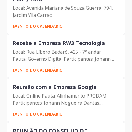
Local: Avenida Mariana de Souza Guerra, 794,
Jardim Vila Carrao
EVENTO DO CALENDÁRIO
Recebe a Empresa RW3 Tecnologia
Local: Rua Líbero Badaró, 425 - 7° andar
Pauta: Governo Digital Participantes: Johann
Nogueira Dantas (Prodam) Roberto Florentino
EVENTO DO CALENDÁRIO
(RW3 Tecnologia) Laura de Paula (RW3
Tecnologia) Diogo (RW3...
Reunião com a Empresa Google
Local: Online Pauta: Alinhamento PRODAM
Participantes: Johann Nogueira Dantas
(Prodam) Marcelo Aires Antonelli (Prodam) João
EVENTO DO CALENDÁRIO
Poço (Google) Carlos Poço (Google) Eduardo
Brangeli (Google) Thiago...
REUNIÃO DO CONSELHO DE