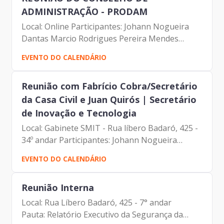
ADMINISTRAÇÃO - PRODAM
Local: Online Participantes: Johann Nogueira
Dantas Marcio Rodrigues Pereira Mendes
Carolina Magnani Hiromoto Fernando Josenias
EVENTO DO CALENDÁRIO
Vieira do Nascimento Elias Fares Hadi Luciano
de Azevedo Farias...
Reunião com Fabrício Cobra/Secretário
da Casa Civil e Juan Quirós | Secretário
de Inovação e Tecnologia
Local: Gabinete SMIT - Rua líbero Badaró, 425 -
34º andar Participantes: Johann Nogueira
(Diretor-Presidente da Prodam) Juan Quirós
EVENTO DO CALENDÁRIO
(Secretário de Inovação e Tecnologia) Fabrício
Cobra (Secretário...
Reunião Interna
Local: Rua Líbero Badaró, 425 - 7° andar
Pauta: Relatório Executivo da Segurança da