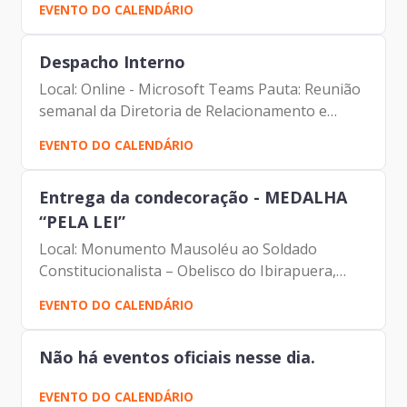
EVENTO DO CALENDÁRIO
Prodam-SP - Paulo Cabral - Assessor da
Presidência |...
Despacho Interno
Local: Online - Microsoft Teams Pauta: Reunião
semanal da Diretoria de Relacionamento e
Inteligência de Mercado Participantes: -
EVENTO DO CALENDÁRIO
Francisco Forbes – Presidente | Prodam-SP -
André Tomiatto -...
Entrega da condecoração - MEDALHA
“PELA LEI”
Local: Monumento Mausoléu ao Soldado
Constitucionalista – Obelisco do Ibirapuera,
Praça Ibrahim Nobre, s/nº, Vila Mariana, São
EVENTO DO CALENDÁRIO
Paulo
Não há eventos oficiais nesse dia.
EVENTO DO CALENDÁRIO