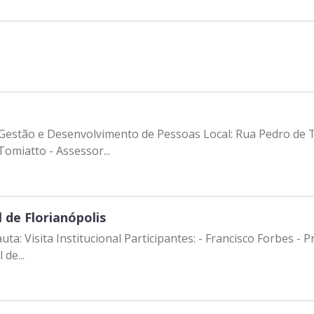
esenvolvimento de Pessoas Local: Rua Pedro de Toledo, 983 Participante
omiatto - Assessor...
 de Florianópolis
isco Forbes - Presidente | Prodam-SP - André Alves -
de...