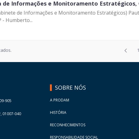
a de Informações e Monitoramento Estratégicos, 
nete de Informações e Monitoramento Estratégicos) Pauta: Reunião 
 - Humberto...
Página
tados.
2
Página
3
Página
4
Página
5
SOBRE NÓS
Página
6
Página
7
A PRODAM
09-905
Página
8
HISTÓRIA
, 01007-040
Página
9
RECONHECIMENTOS
Página
10
RESPONSABILIDADE SOCIAL