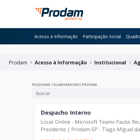
Pular para o Conteúdo principal
Acesso à Informação
Participação Social
Quadro
Início do conteúdo
Prodam
Acesso à Informação
Institucional
Ag
PESQUISAR COLABORADORES PRODAM
Despacho Interno
Local: Online - Microsoft Teams Pauta: Reunião com o D
Presidente | Prodam-SP - Tiago Miguel da Si