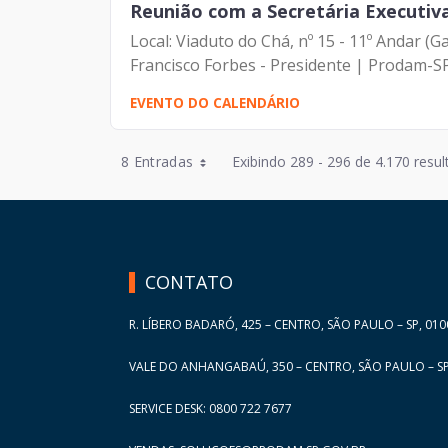
Reunião com a Secretária Executiv
Local: Viaduto do Chá, nº 15 - 11º Andar (Gabi
Francisco Forbes - Presidente | Prodam-SP
EVENTO DO CALENDÁRIO
Entradas por Página
8 Entradas
Exibindo 289 - 296 de 4.170 resul
Entradas por Página
HAND TALK
Entradas por Página
Entradas por Página
CONTATO
Entradas por Página
R. LÍBERO BADARÓ, 425 – CENTRO, SÃO PAULO – SP, 010
VALE DO ANHANGABAÚ, 350 – CENTRO, SÃO PAULO – SP
SERVICE DESK: 0800 722 7677