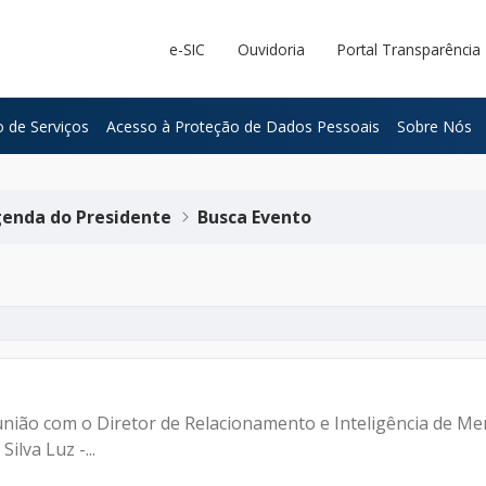
e-SIC
Ouvidoria
Portal Transparência
 de Serviços
Acesso à Proteção de Dados Pessoais
Sobre Nós
enda do Presidente
Busca Evento
iretor de Relacionamento e Inteligência de Mercado Participantes: - Francisco 
lva Luz -...