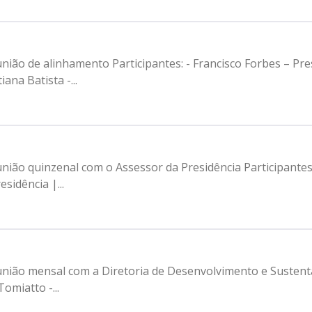
bes – Presidente | Prodam-SP - André Tomiatto -
ana Batista -...
ssessor da Presidência Participantes: - Francisco Forbes – Presidente |
sidência |...
sal com a Diretoria de Desenvolvimento e Sustentação de Sistemas Parti
omiatto -...