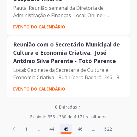
Pauta: Reunião semanal da Diretoria de
Administração e Finanças Local: Online -
Microsoft Teams Participantes: - Francisco
EVENTO DO CALENDÁRIO
Forbes – Presidente | Prodam-SP - André
Tomiatto - Assessor da...
Reunião com o Secretário Municipal de
Cultura e Economia Criativa, José
Antônio Silva Parente - Totó Parente
Local: Gabinete da Secretaria de Cultura e
Economia Criativa - Rua Líbero Badaró, 346 - 8º
andar Pauta: Reunião de Alinhamento -
EVENTO DO CALENDÁRIO
Francisco Forbes - Presidente | Prodam-SP -
Totó Parente -...
Entradas por Página
8 Entradas
Entradas por Página
Exibindo 353 - 360 de 4.171 resultados.
Entradas por Página
Página
Página
1
...
44
45
46
...
522
2
47
Página
Páginas intermediárias Usar ABA para navegar
Página
Página
Página
Páginas intermediár
Página
Entradas por Página