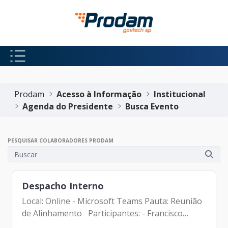
Pular para o Conteúdo principal
Início do conteúdo
Prodam
Acesso à Informação
Institucional
Agenda do Presidente
Busca Evento
PESQUISAR COLABORADORES PRODAM
Despacho Interno
Local: Online - Microsoft Teams Pauta: Reunião
de Alinhamento Participantes: - Francisco
Forbes – Presidente | Prodam-SP - André