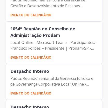
Pauta: Reunião mensal com a Gerência de
Gestão e Desenvolvimento de Pessoas
Local: Online - Microsoft Teams Participantes:
EVENTO DO CALENDÁRIO
- Francisco Forbes – Presidente | Prodam-SP -
André Tomiatto - Assessor...
1054ª Reunião do Conselho de
Administração Prodam
Local: Online - Microsoft Teams Participantes: -
Francisco Forbes – Presidente | Prodam-SP -
Tatiana Batista - Assessora da Presidência
EVENTO DO CALENDÁRIO
| Prodam-SP - Alexsandro Peixes Campos -
Membro do Conselho...
Despacho Interno
Pauta: Reunião semanal da Gerência Jurídica e
de Governança Corporativa Local: Online -
Microsoft Teams Participantes: - Francisco
EVENTO DO CALENDÁRIO
Forbes – Presidente | Prodam-SP - André
Tomiatto - Assessor da...
Despacho Interno