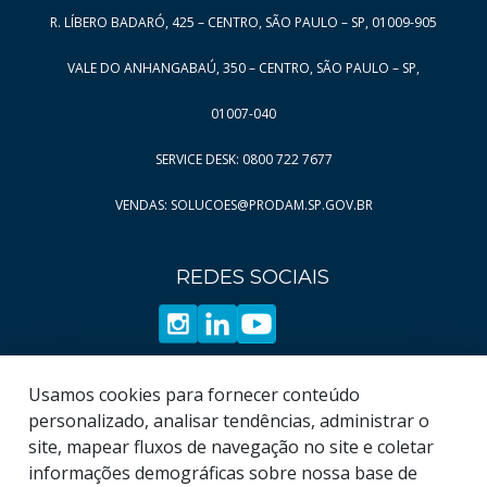
R. LÍBERO BADARÓ, 425 – CENTRO, SÃO PAULO – SP, 01009-905
Página
Página
8
514
Página
Página
9
515
VALE DO ANHANGABAÚ, 350 – CENTRO, SÃO PAULO – SP,
Página
Página
10
516
01007-040
Página
Página
11
517
SERVICE DESK: 0800 722 7677
Página
Página
12
518
VENDAS: SOLUCOES@PRODAM.SP.GOV.BR
Página
Página
13
519
Página
Página
14
520
REDES SOCIAIS
Página
Página
15
521
Página
16
Página
17
Página
18
Usamos cookies para fornecer conteúdo
Página
19
personalizado, analisar tendências, administrar o
site, mapear fluxos de navegação no site e coletar
informações demográficas sobre nossa base de