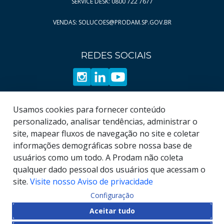
SERVICE DESK: 0800 722 7677
Página
Página
12
520
VENDAS: SOLUCOES@PRODAM.SP.GOV.BR
Página
Página
13
521
Página
14
REDES SOCIAIS
Página
15
Página
16
Página
17
Página
18
Usamos cookies para fornecer conteúdo
Página
19
personalizado, analisar tendências, administrar o
site, mapear fluxos de navegação no site e coletar
informações demográficas sobre nossa base de
usuários como um todo. A Prodam não coleta
qualquer dado pessoal dos usuários que acessam o
site.
Visite nosso Aviso de privacidade
Configuração
© COPYRIGHT
2026
, Empresa de Tecnologia da
Aceitar tudo