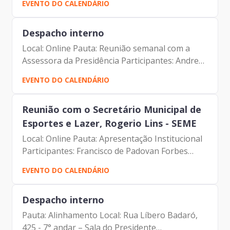
EVENTO DO CALENDÁRIO
(Assessor da Presidência da Prodam) Francisco
de Padovan Forbes (...
Despacho interno
Local: Online Pauta: Reunião semanal com a
Assessora da Presidência Participantes: Andre
Tomiatto de Oliveira (Assessor da Presidência
EVENTO DO CALENDÁRIO
da Prodam) Francisco de Padovan Forbes (
Presidente da...
Reunião com o Secretário Municipal de
Esportes e Lazer, Rogerio Lins - SEME
Local: Online Pauta: Apresentação Institucional
Participantes: Francisco de Padovan Forbes
(Presidente da Prodam) Rogerio Lins (Secretário
EVENTO DO CALENDÁRIO
– SEME) André Tomiatto de Oliveira (Assessor
da...
Despacho interno
Pauta: Alinhamento Local: Rua Líbero Badaró,
425 - 7° andar – Sala do Presidente