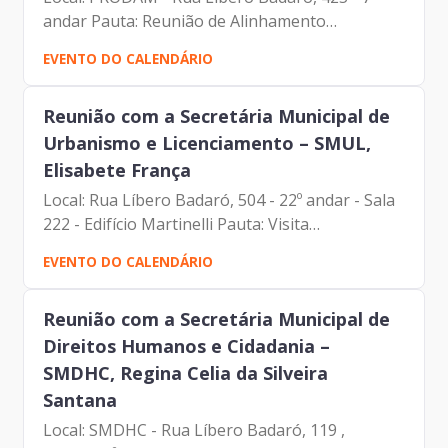
andar Pauta: Reunião de Alinhamento
Participantes: Francisco de Padovan Forbes
EVENTO DO CALENDÁRIO
(Presidente da Prodam) Luciano Felipe de Paula
Capato (Diretor de...
Reunião com a Secretária Municipal de
Urbanismo e Licenciamento – SMUL,
Elisabete França
Local: Rua Líbero Badaró, 504 - 22º andar - Sala
222 - Edifício Martinelli Pauta: Visita
Institucional Participantes: Elisabete França
EVENTO DO CALENDÁRIO
(Secretária – SMUL) Francisco de Padovan
Forbes (Presidente...
Reunião com a Secretária Municipal de
Direitos Humanos e Cidadania –
SMDHC, Regina Celia da Silveira
Santana
Local: SMDHC - Rua Líbero Badaró, 119 ,