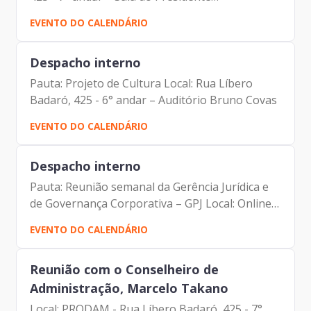
Participantes: Angélica de Souza Lacerda
EVENTO DO CALENDÁRIO
Ananias – Secretária de Governança da Prodam
Francisco de Padovan Forbes...
Despacho interno
Pauta: Projeto de Cultura Local: Rua Líbero
Badaró, 425 - 6° andar – Auditório Bruno Covas
EVENTO DO CALENDÁRIO
Despacho interno
Pauta: Reunião semanal da Gerência Jurídica e
de Governança Corporativa – GPJ Local: Online
Participantes: André Tomiatto de Oliveira –
EVENTO DO CALENDÁRIO
Assessor da Presidência da Prodam Francisco de
Padovan...
Reunião com o Conselheiro de
Administração, Marcelo Takano
Local: PRODAM - Rua Líbero Badaró, 425 - 7°