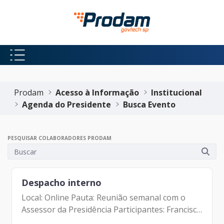
Pular para o Conteúdo principal
Início do conteúdo
Prodam
Acesso à Informação
Institucional
Agenda do Presidente
Busca Evento
PESQUISAR COLABORADORES PRODAM
Despacho interno
Local: Online Pauta: Reunião semanal com o
Assessor da Presidência Participantes: Francisco
de Padovan Forbes ( Presidente da Prodam)