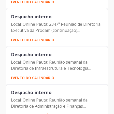
EVENTO DO CALENDÁRIO
(Gerente substituta de Gestão e
Desenvolvimento de Pessoas da Prodam)...
Despacho interno
Local: Online Pauta: 2347ª Reunião de Diretoria
Executiva da Prodam (continuação)
Participantes: Benício Alves Teixeira (Diretor de
EVENTO DO CALENDÁRIO
Participação da Prodam) Elias Fares Hadi
(Diretor de...
Despacho interno
Local: Online Pauta: Reunião semanal da
Diretoria de Infraestrutura e Tecnologia
Participantes: André Tomiatto de Oliveira
EVENTO DO CALENDÁRIO
(Assessor da Presidência da Prodam) Francisco
de Padovan Forbes (...
Despacho interno
Local: Online Pauta: Reunião semanal da
Diretoria de Administração e Finanças
Participantes: André Tomiatto de Oliveira