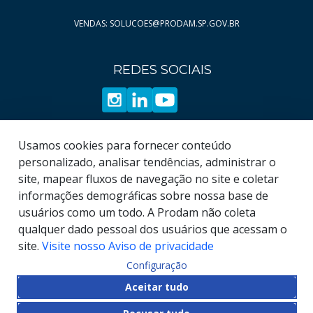
Página
Página
12
51
VENDAS: SOLUCOES@PRODAM.SP.GOV.BR
Página
Página
13
52
Página
Página
14
53
REDES SOCIAIS
Página
Página
15
54
Página
Página
16
55
Página
Página
17
56
Página
Página
18
57
Usamos cookies para fornecer conteúdo
Página
Página
19
58
personalizado, analisar tendências, administrar o
site, mapear fluxos de navegação no site e coletar
Página
59
informações demográficas sobre nossa base de
Página
60
usuários como um todo. A Prodam não coleta
qualquer dado pessoal dos usuários que acessam o
site.
Visite nosso Aviso de privacidade
Configuração
© COPYRIGHT
2026
, Empresa de Tecnologia da
Aceitar tudo
Informação e Comunicação do Município de São