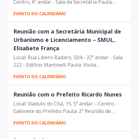
Centro, 6º andar - Sala da Secretária Pauta:
Plataforma para cadastro de entidades e
EVENTO DO CALENDÁRIO
organizações com fluxograma da destinação de
ações e programas da...
Reunião com a Secretária Municipal de
Urbanismo e Licenciamento – SMUL,
Elisabete França
Local: Rua Líbero Badaró, 504 - 22º andar - Sala
222 - Edifício Martinelli Pauta: Visita
Institucional Participantes: Elisabete França
EVENTO DO CALENDÁRIO
(Secretária – SMUL) Francisco de Padovan
Forbes (Presidente...
Reunião com o Prefeito Ricardo Nunes
Local: Viaduto do Chá, 15, 5º andar – Centro -
Gabinete do Prefeito Pauta: 2ª Reunião de
Secretariado – Balanço dos 100 dias e Plano de
EVENTO DO CALENDÁRIO
Metas