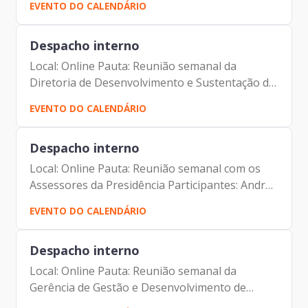
EVENTO DO CALENDÁRIO
André Tomiatto de Oliveira (Assessor da
Presidência da...
Despacho interno
Local: Online Pauta: Reunião semanal da
Diretoria de Desenvolvimento e Sustentação de
Sistemas - DDS Participantes: Francisco de
EVENTO DO CALENDÁRIO
Padovan Forbes ( Presidente da Prodam) André
Tomiatto de Oliveira...
Despacho interno
Local: Online Pauta: Reunião semanal com os
Assessores da Presidência Participantes: André
Tomiatto de Oliveira (Assessor da Presidência
EVENTO DO CALENDÁRIO
da Prodam) Francisco de Padovan Forbes
(Presidente da...
Despacho interno
Local: Online Pauta: Reunião semanal da
Gerência de Gestão e Desenvolvimento de
Pessoas Participantes: Fabiana Silva Brito