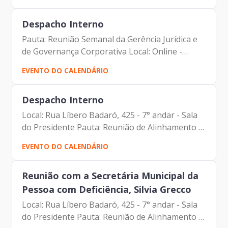
Prodam-SP - André Tomiatto - Assessor da
Presidência...
Despacho Interno
Pauta: Reunião Semanal da Gerência Jurídica e
de Governança Corporativa Local: Online -
Microsoft Teams Participantes: - Francisco
EVENTO DO CALENDÁRIO
Forbes – Presidente | Prodam-SP - André
Tomiatto - Assessor da...
Despacho Interno
Local: Rua Líbero Badaró, 425 - 7° andar - Sala
do Presidente Pauta: Reunião de Alinhamento
Participantes: - Francisco Forbes – Presidente |
EVENTO DO CALENDÁRIO
Prodam-SP - André Tomiatto - Assessor da
Presidência...
Reunião com a Secretária Municipal da
Pessoa com Deficiência, Silvia Grecco
Local: Rua Líbero Badaró, 425 - 7° andar - Sala
do Presidente Pauta: Reunião de Alinhamento