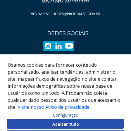
SERVICE DESK: 0800 722 7677
Página
18
VENDAS: SOLUCOES@PRODAM.SP.GOV.BR
Página
19
Página
20
REDES SOCIAIS
Página
21
Página
22
Página
23
Página
24
Usamos cookies para fornecer conteúdo
Página
25
personalizado, analisar tendências, administrar o
site, mapear fluxos de navegação no site e coletar
Página
26
informações demográficas sobre nossa base de
Página
27
usuários como um todo. A Prodam não coleta
Página
28
qualquer dado pessoal dos usuários que acessam o
site.
Visite nosso Aviso de privacidade
Configuração
© COPYRIGHT
2026
, Empresa de Tecnologia da
Aceitar tudo