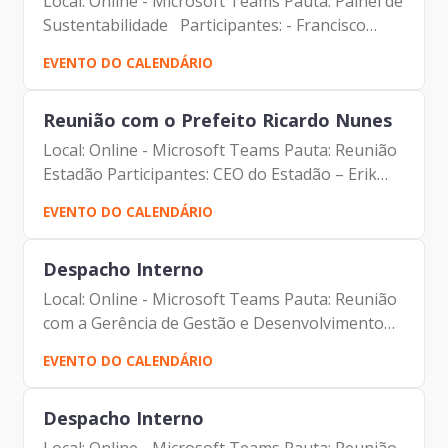
Local: Online - Microsoft Teams Pauta: Painel de
Sustentabilidade Participantes: - Francisco
Forbes – Presidente | Prodam-SP - André
EVENTO DO CALENDÁRIO
Tomiatto - Assessor da Presidência | Prodam-
SP - Dennis Paul -...
Reunião com o Prefeito Ricardo Nunes
Local: Online - Microsoft Teams Pauta: Reunião
Estadão Participantes: CEO do Estadão – Erik
Bretas, demais participantes (Secretaria de
EVENTO DO CALENDÁRIO
Governo, Secretaria Municipal de Comunicação,
Secretaria...
Despacho Interno
Local: Online - Microsoft Teams Pauta: Reunião
com a Gerência de Gestão e Desenvolvimento
de Pessoas Participantes: - Francisco Forbes –
EVENTO DO CALENDÁRIO
Presidente | Prodam-SP - André Tomiatto -
Assessor da...
Despacho Interno