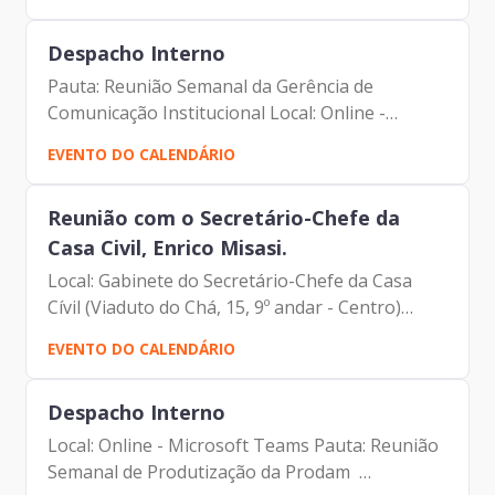
Aparecido - Secretário Municipal de Governo
Despacho Interno
Pauta: Reunião Semanal da Gerência de
Comunicação Institucional Local: Online -
Microsoft Teams Participantes: - Francisco
EVENTO DO CALENDÁRIO
Forbes – Presidente | Prodam-SP - André
Tomiatto - Assessor da...
Reunião com o Secretário-Chefe da
Casa Civil, Enrico Misasi.
Local: Gabinete do Secretário-Chefe da Casa
Cívil (Viaduto do Chá, 15, 9º andar - Centro)
Pauta: Reunião de Alinhamento Participantes:
EVENTO DO CALENDÁRIO
- Francisco Forbes – Presidente | Prodam-SP -
André...
Despacho Interno
Local: Online - Microsoft Teams Pauta: Reunião
Semanal de Produtização da Prodam