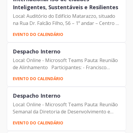
Inteligentes, Sustentáveis e Resilientes
Local: Auditório do Edifício Matarazzo, situado
na Rua Dr. Falcão Filho, 56 – 1º andar – Centro –
São Paulo/SP
EVENTO DO CALENDÁRIO
Despacho Interno
Local: Online - Microsoft Teams Pauta: Reunião
de Alinhamento Participantes: - Francisco
Forbes – Presidente | Prodam-SP - André
EVENTO DO CALENDÁRIO
Tomiatto - Assessor da Presidência | Prodam-
SP - ⁠Tatiana Batista...
Despacho Interno
Local: Online - Microsoft Teams Pauta: Reunião
Semanal da Diretoria de Desenvolvimento e
Sustentação de Sistemas Participantes: -
EVENTO DO CALENDÁRIO
Francisco Forbes – Presidente | Prodam-SP -