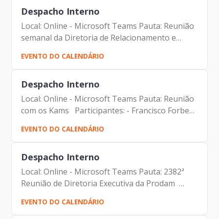
André Tomiatto -...
Despacho Interno
Local: Online - Microsoft Teams Pauta: Reunião
semanal da Diretoria de Relacionamento e
Inteligência de Mercado Participantes: -
EVENTO DO CALENDÁRIO
Francisco Forbes – Presidente | Prodam-SP -
André Tomiatto -...
Despacho Interno
Local: Online - Microsoft Teams Pauta: Reunião
com os Kams Participantes: - Francisco Forbes
– Presidente | Prodam-SP - André Tomiatto de
EVENTO DO CALENDÁRIO
Oliveira - Assessor da Presidência | Prodam-SP
- Malde...
Despacho Interno
Local: Online - Microsoft Teams Pauta: 2382ª
Reunião de Diretoria Executiva da Prodam
Participantes: - Francisco Forbes – Presidente |
EVENTO DO CALENDÁRIO
Prodam-SP - André Tomiatto - Assessor da
Presidência |...