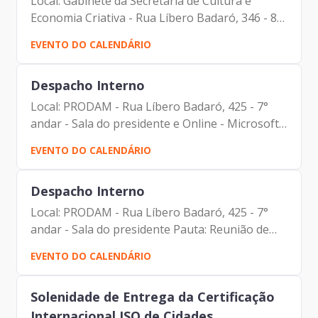
Local: Gabinete da Secretaria de Cultura e
Economia Criativa - Rua Líbero Badaró, 346 - 8º
andar Pauta: Reunião de Alinhamento -
EVENTO DO CALENDÁRIO
Francisco Forbes - Presidente | Prodam-SP -
Totó Parente -...
Despacho Interno
Local: PRODAM - Rua Líbero Badaró, 425 - 7°
andar - Sala do presidente e Online - Microsoft
Teams (híbrida) Pauta: Reunião de
EVENTO DO CALENDÁRIO
Alinhamento Participantes: - Francisco Forbes
– Presidente |...
Despacho Interno
Local: PRODAM - Rua Líbero Badaró, 425 - 7°
andar - Sala do presidente Pauta: Reunião de
Alinhamento Participantes: - Francisco Forbes
EVENTO DO CALENDÁRIO
– Presidente | Prodam-SP - Francisco Bruno
Neto - Assessor...
Solenidade de Entrega da Certificação
Internacional ISO de Cidades