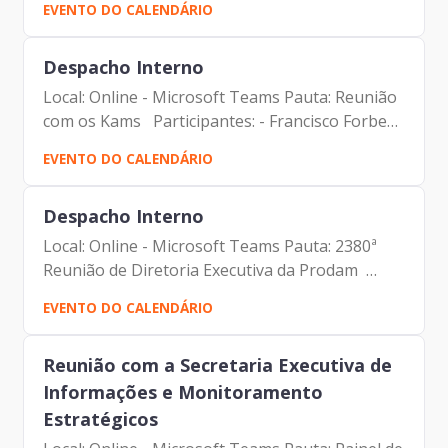
EVENTO DO CALENDÁRIO
| Prodam-SP - Topázio Neto - Prefeito de
Florianópolis -...
Despacho Interno
Local: Online - Microsoft Teams Pauta: Reunião
com os Kams Participantes: - Francisco Forbes
– Presidente | Prodam-SP - André Tomiatto de
EVENTO DO CALENDÁRIO
Oliveira - Assessor da Presidência | Prodam-SP
- Malde...
Despacho Interno
Local: Online - Microsoft Teams Pauta: 2380ª
Reunião de Diretoria Executiva da Prodam
Participantes: - Francisco Forbes – Presidente |
EVENTO DO CALENDÁRIO
Prodam-SP - André Tomiatto - Assessor da
Presidência |...
Reunião com a Secretaria Executiva de
Informações e Monitoramento
Estratégicos