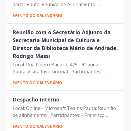
andar Pauta: Reunião de Alinhamento
Participantes: - Francisco Forbes – Presidente |
EVENTO DO CALENDÁRIO
Prodam-SP - André Guilherme - Gerente de
Comunicação...
Reunião com o Secretário Adjunto da
Secretaria Municipal de Cultura e
Diretor da Biblioteca Mário de Andrade,
Rodrigo Massi
Local: Rua Líbero Badaró, 425 - 6° andar
Pauta: Visita Institucional Participantes: -
Francisco Forbes – Presidente | Prodam-SP -
EVENTO DO CALENDÁRIO
André Tomiatto - Assessor da Presidência
| Prodam-SP - Rodrigo...
Despacho Interno
Local: Online - Microsoft Teams Pauta: Reunião
de alinhamento Participantes: - Francisco
Forbes – Presidente | Prodam-SP -
EVENTO DO CALENDÁRIO
André Guilherme - Gerente de Comunicação