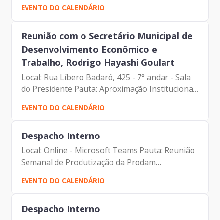
Participantes: - Francisco Forbes – Presidente |
EVENTO DO CALENDÁRIO
Prodam-SP - Dennis Paul - Assessor da
Presidência |...
Reunião com o Secretário Municipal de
Desenvolvimento Econômico e
Trabalho, Rodrigo Hayashi Goulart
Local: Rua Líbero Badaró, 425 - 7° andar - Sala
do Presidente Pauta: Aproximação Institucional
e Discussão de Projetos Participantes: -
EVENTO DO CALENDÁRIO
Francisco Forbes – Presidente | Prodam-SP -
Tiago Miguel da...
Despacho Interno
Local: Online - Microsoft Teams Pauta: Reunião
Semanal de Produtização da Prodam
Participantes: - Francisco Forbes – Presidente |
EVENTO DO CALENDÁRIO
Prodam-SP - André Tomiatto - Assessor da
Presidência | Prodam-SP -...
Despacho Interno