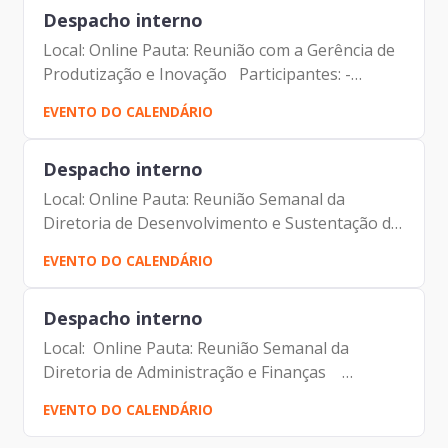
Despacho interno
Local: Online Pauta: Reunião com a Gerência de
Produtização e Inovação Participantes: -
Francisco Forbes – Presidente | Prodam-SP
EVENTO DO CALENDÁRIO
- Eduardo Amaro Bueno - Gerente de
Produtização e Inovação|...
Despacho interno
Local: Online Pauta: Reunião Semanal da
Diretoria de Desenvolvimento e Sustentação de
Sistemas Participantes: - Francisco Forbes –
EVENTO DO CALENDÁRIO
Presidente | Prodam-SP - André Tomiatto de
Oliveira - Assessor...
Despacho interno
Local: Online Pauta: Reunião Semanal da
Diretoria de Administração e Finanças
Participantes: - Francisco Forbes – Presidente |
EVENTO DO CALENDÁRIO
Prodam-SP - André Tomiatto - Assessor da
Presidência | Prodam-SP...