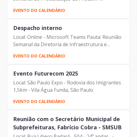
Participantes: - Francisco Forbes – Presidente |
EVENTO DO CALENDÁRIO
Prodam-SP - André Tomiatto - Assessor da
Presidência | Prodam-SP -...
Despacho interno
Local: Online - Microsoft Teams Pauta: Reunião
Semanal da Diretoria de Infraestrutura e
Tecnologia Participantes: - Francisco Forbes –
EVENTO DO CALENDÁRIO
Presidente | Prodam-SP - André Tomiatto -
Assessor da...
Evento Futurecom 2025
Local: São Paulo Expo - Rodovia dos Imigrantes
1,5km - Vila Água Funda, São Paulo
EVENTO DO CALENDÁRIO
Reunião com o Secretário Municipal de
Subprefeituras, Fabrício Cobra - SMSUB
Local: Rua Libero Badaró , 504 - 24º andar -