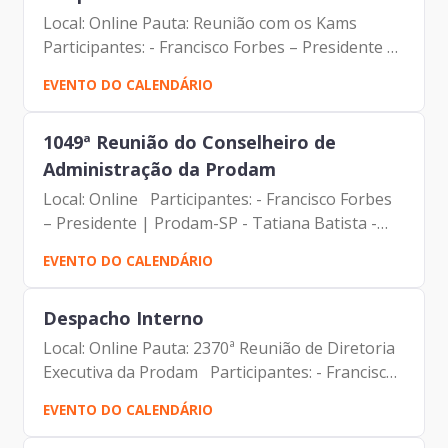
Local: Online Pauta: Reunião com os Kams
Participantes: - Francisco Forbes – Presidente |
Prodam-SP - André Tomiatto de Oliveira -
EVENTO DO CALENDÁRIO
Assessor da Presidência | Prodam-SP - Malde
Maria Vilas Bôas -...
1049ª Reunião do Conselheiro de
Administração da Prodam
Local: Online Participantes: - Francisco Forbes
– Presidente | Prodam-SP - ⁠Tatiana Batista -
Assessora da Presidência | Prodam-SP -
EVENTO DO CALENDÁRIO
Alexsandro Peixes Campos - Membro do
Conselho de Administração...
Despacho Interno
Local: Online Pauta: 2370ª Reunião de Diretoria
Executiva da Prodam Participantes: - Francisco
Forbes – Presidente | Prodam-SP - André
EVENTO DO CALENDÁRIO
Tomiatto - Assessor da Presidência | Prodam-
SP - ⁠Tatiana...