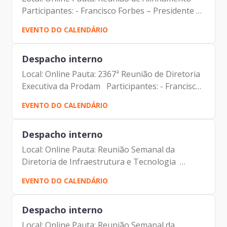
Participantes: - Francisco Forbes – Presidente |
Prodam-SP - André Tomiatto de Oliveira -
EVENTO DO CALENDÁRIO
Assessor da Presidência | Prodam-SP - Gustavo
Guedes...
Despacho interno
Local: Online Pauta: 2367ª Reunião de Diretoria
Executiva da Prodam Participantes: - Francisco
Forbes – Presidente | Prodam-SP - André
EVENTO DO CALENDÁRIO
Tomiatto - Assessor da Presidência | Prodam-
SP - ⁠Tatiana...
Despacho interno
Local: Online Pauta: Reunião Semanal da
Diretoria de Infraestrutura e Tecnologia
Participantes: - Francisco Forbes – Presidente |
EVENTO DO CALENDÁRIO
Prodam-SP - André Tomiatto - Assessor da
Presidência | Prodam-SP...
Despacho interno
Local: Online Pauta: Reunião Semanal da