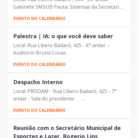
Gabinete SMSUB Pauta: Sistemas da Secretaria
Participantes: - Francisco Forbes – Presidente |
EVENTO DO CALENDÁRIO
Prodam-SP - André Tomiatto - Assessor da
Presidência |...
Palestra | IA: o que você deve saber
Local: Rua Líbero Badaró, 425 - 6° andar –
Auditório Bruno Covas
EVENTO DO CALENDÁRIO
Despacho Interno
Local: PRODAM - Rua Líbero Badaró, 425 - 7°
andar - Sala do presidente
Pauta: Reunião com a
EVENTO DO CALENDÁRIO
Diretoria de Administração e Finanças
Participantes:...
Reunião com o Secretário Municipal de
Esportes e Lazer, Rogerio Lins