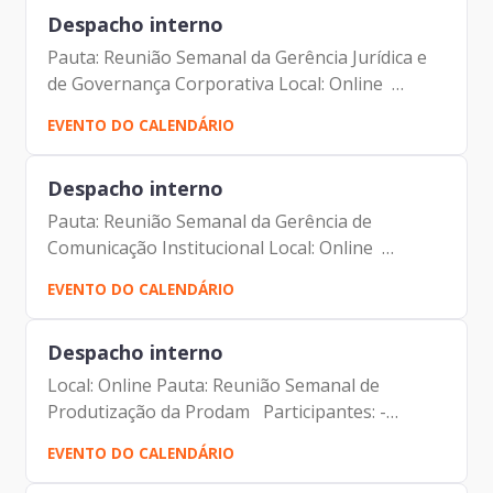
Despacho interno
Pauta: Reunião Semanal da Gerência Jurídica e
de Governança Corporativa Local: Online
Participantes: - Francisco Forbes – Presidente |
EVENTO DO CALENDÁRIO
Prodam-SP - André Tomiatto - Assessor da
Presidência |...
Despacho interno
Pauta: Reunião Semanal da Gerência de
Comunicação Institucional Local: Online
Participantes: - Francisco Forbes – Presidente |
EVENTO DO CALENDÁRIO
Prodam-SP - André Tomiatto - Assessor da
Presidência | Prodam-SP -...
Despacho interno
Local: Online Pauta: Reunião Semanal de
Produtização da Prodam Participantes: -
Francisco Forbes – Presidente | Prodam-SP -
EVENTO DO CALENDÁRIO
André Tomiatto - Assessor da Presidência |
Prodam-SP - Maurício...