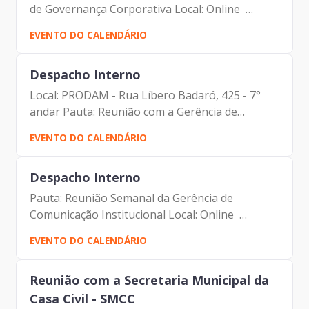
de Governança Corporativa Local: Online
Participantes: - Francisco Forbes – Presidente |
EVENTO DO CALENDÁRIO
Prodam-SP - André Tomiatto - Assessor da
Presidência |...
Despacho Interno
Local: PRODAM - Rua Líbero Badaró, 425 - 7°
andar Pauta: Reunião com a Gerência de
Agilidade e Projetos/DRM Participantes: -
EVENTO DO CALENDÁRIO
Francisco Forbes – Presidente | Prodam-SP -
André Tomiatto - Assessor...
Despacho Interno
Pauta: Reunião Semanal da Gerência de
Comunicação Institucional Local: Online
Participantes: - Francisco Forbes – Presidente |
EVENTO DO CALENDÁRIO
Prodam-SP - André Tomiatto - Assessor da
Presidência | Prodam-SP -...
Reunião com a Secretaria Municipal da
Casa Civil - SMCC