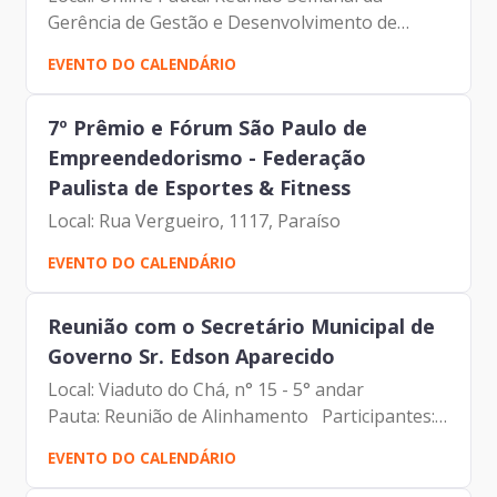
Gerência de Gestão e Desenvolvimento de
Pessoas Participantes: - Francisco Forbes –
EVENTO DO CALENDÁRIO
Presidente | Prodam-SP - André Tomiatto -
Assessor da Presidência |...
7º Prêmio e Fórum São Paulo de
Empreendedorismo - Federação
Paulista de Esportes & Fitness
Local: Rua Vergueiro, 1117, Paraíso
EVENTO DO CALENDÁRIO
Reunião com o Secretário Municipal de
Governo Sr. Edson Aparecido
Local: Viaduto do Chá, n° 15 - 5° andar
Pauta: Reunião de Alinhamento Participantes:
- Francisco Forbes – Presidente | Prodam-SP -
EVENTO DO CALENDÁRIO
André Tomiatto - Assessor da Presidência |
Prodam-SP - Edson...