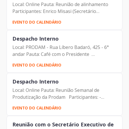
Local: Online Pauta: Reunião de alinhamento
Participantes: Enrico Misasi (Secretário
Municipal da Casa Civil) Francisco de Padovan
EVENTO DO CALENDÁRIO
Forbes (Diretor- Presidente da Prodam)
Despacho Interno
Local: PRODAM - Rua Líbero Badaró, 425 - 6°
andar Pauta: Café com o Presidente
Participantes: - Francisco Forbes – Presidente |
EVENTO DO CALENDÁRIO
Prodam-SP - Estagiários| Prodam-SP
Despacho Interno
Local: Online Pauta: Reunião Semanal de
Produtização da Prodam Participantes: -
Francisco Forbes – Presidente | Prodam-SP -
EVENTO DO CALENDÁRIO
André Tomiatto - Assessor da Presidência |
Prodam-SP - Maurício...
Reunião com o Secretário Executivo de