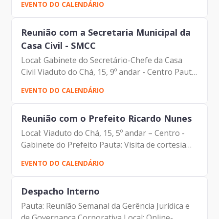
EVENTO DO CALENDÁRIO
Prodam-SP - André Tomiatto - Assessor da
Presidência |...
Reunião com a Secretaria Municipal da
Casa Civil - SMCC
Local: Gabinete do Secretário-Chefe da Casa
Civil Viaduto do Chá, 15, 9º andar - Centro Pauta:
Reunião de alinhamento Participantes: -
EVENTO DO CALENDÁRIO
Francisco Forbes – Presidente | Prodam-SP -
Enrico Misasi -...
Reunião com o Prefeito Ricardo Nunes
Local: Viaduto do Chá, 15, 5º andar – Centro -
Gabinete do Prefeito Pauta: Visita de cortesia
Participantes: Ex-Ministro de Minas e Energia –
EVENTO DO CALENDÁRIO
Adolfo Sachsida e CEO Mundial da Enline
Energia –...
Despacho Interno
Pauta: Reunião Semanal da Gerência Jurídica e
de Governança Corporativa Local: Online-