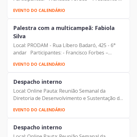
Prodam-SP - Maurício Serpa – Secretário
EVENTO DO CALENDÁRIO
Adjunto | Secretaria Municipal da Saúde - Tiago
Miguel da...
Palestra com a multicampeã: Fabiola
Silva
Local: PRODAM - Rua Líbero Badaró, 425 - 6°
andar Participantes: - Francisco Forbes –
Presidente | Prodam-SP - Colaboradores|
EVENTO DO CALENDÁRIO
Prodam-SP
Despacho interno
Local: Online Pauta: Reunião Semanal da
Diretoria de Desenvolvimento e Sustentação de
Sistemas Participantes: - Francisco Forbes –
EVENTO DO CALENDÁRIO
Presidente | Prodam-SP - André Tomiatto de
Oliveira - Assessor...
Despacho interno
Local: Online Pauta: Reunião Semanal da