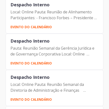
Despacho Interno
Local: Online Pauta: Reunião de Alinhamento
Participantes: - Francisco Forbes – Presidente |
Prodam-SP - André Tomiatto de Oliveira -
EVENTO DO CALENDÁRIO
Assessor da Presidência | Prodam-SP - Tiago
Miguel da Silva...
Despacho Interno
Pauta: Reunião Semanal da Gerência Jurídica e
de Governança Corporativa Local: Online
Participantes: - Francisco Forbes – Presidente |
EVENTO DO CALENDÁRIO
Prodam-SP - André Tomiatto - Assessor da
Presidência |...
Despacho Interno
Local: Online Pauta: Reunião Semanal da
Diretoria de Administração e Finanças
Participantes: - Francisco Forbes – Presidente |
EVENTO DO CALENDÁRIO
Prodam-SP - André Tomiatto - Assessor da
Presidência | Prodam-SP -...