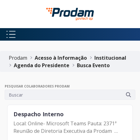
Pular para o Conteúdo principal
Início do conteúdo
Prodam
Acesso à Informação
Institucional
Agenda do Presidente
Busca Evento
PESQUISAR COLABORADORES PRODAM
Despacho Interno
Local: Online- Microsoft Teams Pauta: 2371ª
Reunião de Diretoria Executiva da Prodam
Participantes: - Francisco Forbes – Presidente |