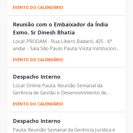
EVENTO DO CALENDÁRIO
Reunião com o Embaixador da Índia
Exmo. Sr Dinesh Bhatia
Local: PRODAM - Rua Líbero Badaró, 425 - 6°
andar - Sala São Paulo Pauta: Visita Institucional
Participantes: - Francisco Forbes – Presidente |
EVENTO DO CALENDÁRIO
Prodam-SP - Elias Fares Hadi - Assessor da...
Despacho Interno
Local: Online Pauta: Reunião Semanal da
Gerência de Gestão e Desenvolvimento de
Pessoas Participantes: - Francisco Forbes –
EVENTO DO CALENDÁRIO
Presidente | Prodam-SP - André Tomiatto -
Assessor da Presidência |...
Despacho Interno
Pauta: Reunião Semanal da Gerência Jurídica e