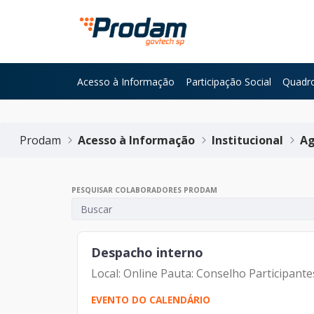
Pular para o Conteúdo principal
Acesso à Informação
Participação Social
Quadro
Início do conteúdo
Prodam
Acesso à Informação
Institucional
Ag
PESQUISAR COLABORADORES PRODAM
Despacho interno
Local: Online Pauta: Conselho Participant
EVENTO DO CALENDÁRIO