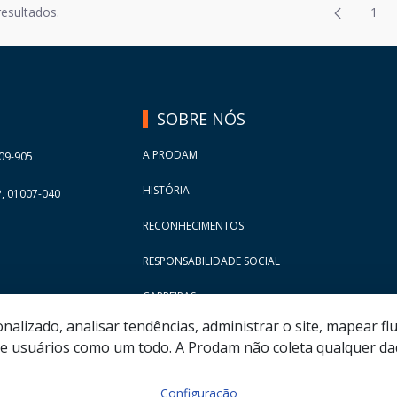
Página
resultados.
1
2
Pág
Página
3
Página
4
Página
5
SOBRE NÓS
Página
6
Página
7
A PRODAM
09-905
Página
8
HISTÓRIA
, 01007-040
Página
9
RECONHECIMENTOS
Página
10
RESPONSABILIDADE SOCIAL
Página
11
Página
12
CARREIRAS
Página
13
lizado, analisar tendências, administrar o site, mapear flu
 usuários como um todo. A Prodam não coleta qualquer dad
Página
14
Página
15
Configuração