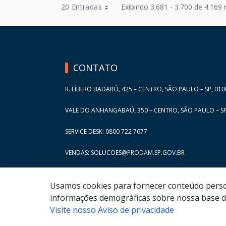
Entradas por Página
20 Entradas
Exibindo 3.681 - 3.700 de 4.169 
Entradas por Página
HAND TALK
Entradas por Página
Entradas por Página
CONTATO
Entradas por Página
R. LÍBERO BADARÓ, 425 – CENTRO, SÃO PAULO – SP, 010
VALE DO ANHANGABAÚ, 350 – CENTRO, SÃO PAULO – SP
SERVICE DESK: 0800 722 7677
VENDAS: SOLUCOES@PRODAM.SP.GOV.BR
Usamos cookies para fornecer conteúdo persona
informações demográficas sobre nossa base de
Visite nosso Aviso de privacidade