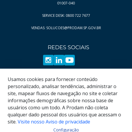
Página
10
01007-040
Página
11
SERVICE DESK: 0800 722 7677
Página
12
VENDAS: SOLUCOES@PRODAM.SP.GOV.BR
Página
13
Página
14
REDES SOCIAIS
Página
15
Página
16
Página
17
Página
18
Usamos cookies para fornecer conteúdo
Página
19
personalizado, analisar tendências, administrar o
site, mapear fluxos de navegação no site e coletar
informações demográficas sobre nossa base de
usuários como um todo. A Prodam não coleta
qualquer dado pessoal dos usuários que acessam o
site.
Visite nosso Aviso de privacidade
Configuração