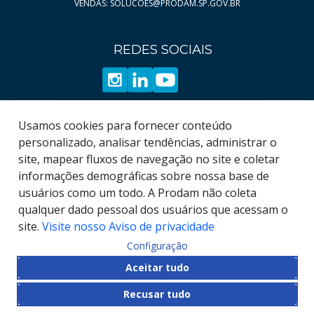
VENDAS: SOLUCOES@PRODAM.SP.GOV.BR
Página
20
Página
21
REDES SOCIAIS
Página
22
Página
23
Página
24
Página
25
Usamos cookies para fornecer conteúdo
Página
26
personalizado, analisar tendências, administrar o
site, mapear fluxos de navegação no site e coletar
Página
27
informações demográficas sobre nossa base de
Página
28
usuários como um todo. A Prodam não coleta
Página
29
qualquer dado pessoal dos usuários que acessam o
site.
Visite nosso Aviso de privacidade
Configuração
© COPYRIGHT
2026
, Empresa de Tecnologia da
Aceitar tudo
Informação e Comunicação do Município de São
Recusar tudo
Paulo