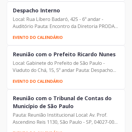
Prefeito de São...
Despacho Interno
Local: Rua Líbero Badaró, 425 - 6º andar -
Auditório Pauta: Encontro da Diretoria PRODAM
Participantes: - Francisco Forbes – Presidente |
EVENTO DO CALENDÁRIO
Prodam-SP - Paulo Cabral - Assessor da
Presidência |...
Reunião com o Prefeito Ricardo Nunes
Local: Gabinete do Prefeito de São Paulo -
Viaduto do Chá, 15, 5º andar Pauta: Despacho
Geral Participantes: - Francisco Forbes –
EVENTO DO CALENDÁRIO
Presidente | Prodam-SP - Ricardo Nunes -
Prefeito de São Paulo
Reunião com o Tribunal de Contas do
Município de São Paulo
Pauta: Reunião Institucional Local: Av. Prof.
Ascendino Reis 1130, São Paulo - SP, 04027-000)
- 2º andar Participantes: - Francisco Forbes –