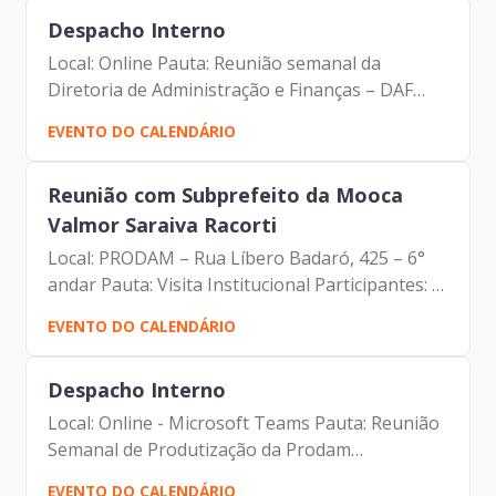
Despacho Interno
Local: Online Pauta: Reunião semanal da
Diretoria de Administração e Finanças – DAF
Participantes: - Francisco Forbes – Presidente |
EVENTO DO CALENDÁRIO
Prodam-SP - André Tomiatto - Assessor da
Presidência |...
Reunião com Subprefeito da Mooca
Valmor Saraiva Racorti
Local: PRODAM – Rua Líbero Badaró, 425 – 6°
andar Pauta: Visita Institucional Participantes: -
Francisco Forbes – Presidente | Prodam-SP -
EVENTO DO CALENDÁRIO
Tiago Miguel da Silva Luz - Diretor de
Relacionamento e...
Despacho Interno
Local: Online - Microsoft Teams Pauta: Reunião
Semanal de Produtização da Prodam
Participantes: - Francisco Forbes - Presidente |
EVENTO DO CALENDÁRIO