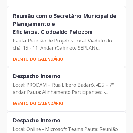
Prodam-SP - André Tomiatto - Assessor da
Presidência | Prodam-SP...
Reunião com o Secretário Municipal de
Planejamento e
Eficiência, Clodoaldo Pelizzoni
Pauta: Reunião de Projetos Local: Viaduto do
chá, 15 - 11º Andar (Gabinete SEPLAN)
Participantes: - Francisco Forbes - Presidente |
EVENTO DO CALENDÁRIO
Prodam-SP - Luciano Felipe de Paula Capato –
Diretor de...
Despacho Interno
Local: PRODAM – Rua Líbero Badaró, 425 – 7°
andar Pauta: Alinhamento Participantes: -
Francisco Forbes – Presidente | Prodam-SP -
EVENTO DO CALENDÁRIO
Francisco Bruno Neto – Assessor da Presidência
| Prodam-SP
Despacho Interno
Local: Online - Microsoft Teams Pauta: Reunião