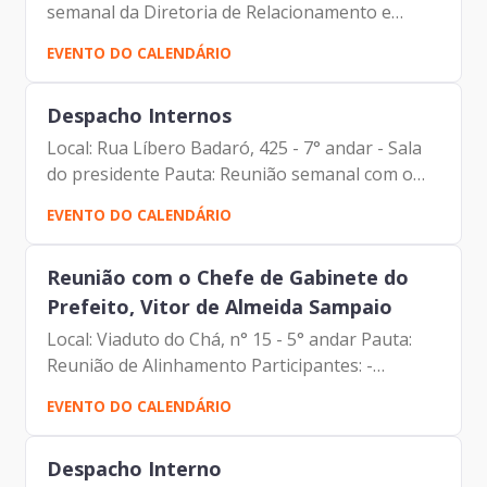
semanal da Diretoria de Relacionamento e
Inteligência de Mercado Participantes: -
EVENTO DO CALENDÁRIO
Francisco Forbes – Presidente | Prodam-SP -
André Tomiatto -...
Despacho Internos
Local: Rua Líbero Badaró, 425 - 7° andar - Sala
do presidente Pauta: Reunião semanal com o
Assessor da Presidência Participantes: -
EVENTO DO CALENDÁRIO
Francisco Forbes – Presidente | Prodam-SP -
Paulo Cabral -...
Reunião com o Chefe de Gabinete do
Prefeito, Vitor de Almeida Sampaio
Local: Viaduto do Chá, n° 15 - 5° andar Pauta:
Reunião de Alinhamento Participantes: -
Francisco Forbes – Presidente | Prodam-SP -
EVENTO DO CALENDÁRIO
André Tomiatto - Assessor da Presidência |
Prodam-SP - Vitor de...
Despacho Interno