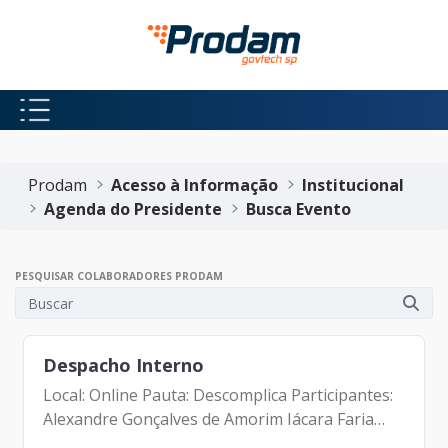
Pular para o Conteúdo principal
Início do conteúdo
Prodam
Acesso à Informação
Institucional
Agenda do Presidente
Busca Evento
PESQUISAR COLABORADORES PRODAM
Despacho Interno
Local: Online Pauta: Descomplica Participantes:
Alexandre Gonçalves de Amorim Iácara Faria
Antonio Celsa Albuquerque Filho