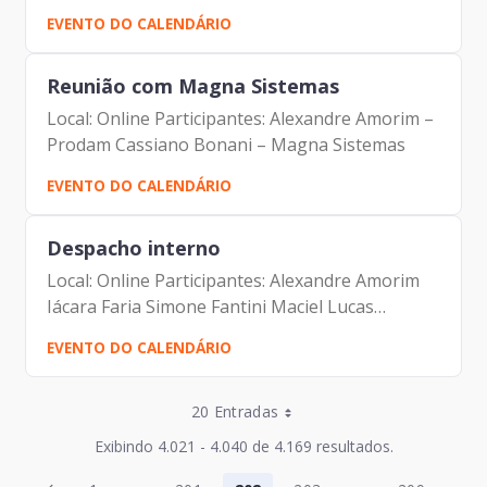
EVENTO DO CALENDÁRIO
Reunião com Magna Sistemas
Local: Online Participantes: Alexandre Amorim –
Prodam Cassiano Bonani – Magna Sistemas
EVENTO DO CALENDÁRIO
Despacho interno
Local: Online Participantes: Alexandre Amorim
Iácara Faria Simone Fantini Maciel Lucas
Campagna Filho
EVENTO DO CALENDÁRIO
Entradas por Página
20 Entradas
Entradas por Página
Exibindo 4.021 - 4.040 de 4.169 resultados.
Entradas por Página