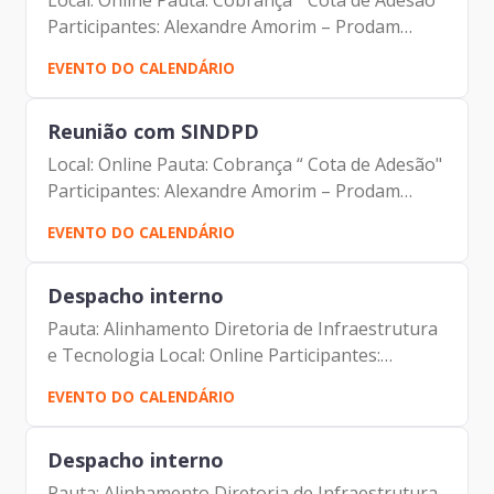
Local: Online Pauta: Cobrança “ Cota de Adesão"
Participantes: Alexandre Amorim – Prodam
Jorge Leite – Prodam Camila Murta – Prodam
EVENTO DO CALENDÁRIO
João Antonio Nunes Gomes e Silva – SINDPD
Reunião com SINDPD
Local: Online Pauta: Cobrança “ Cota de Adesão"
Participantes: Alexandre Amorim – Prodam
Jorge Leite – Prodam Camila Murta – Prodam
EVENTO DO CALENDÁRIO
João Antonio Nunes Gomes e Silva – SINDPD
Despacho interno
Pauta: Alinhamento Diretoria de Infraestrutura
e Tecnologia Local: Online Participantes:
Alexandre Amorim Alexandre Gedanken
EVENTO DO CALENDÁRIO
Despacho interno
Pauta: Alinhamento Diretoria de Infraestrutura