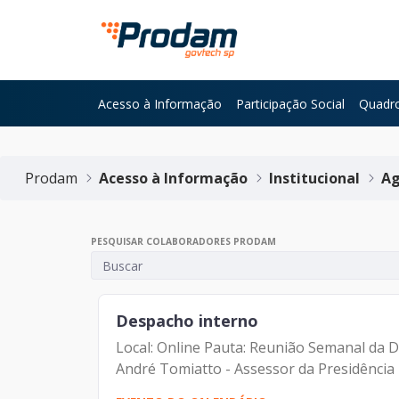
Pular para o Conteúdo principal
Acesso à Informação
Participação Social
Quadro
Início do conteúdo
Prodam
Acesso à Informação
Institucional
Ag
PESQUISAR COLABORADORES PRODAM
Despacho interno
Local: Online Pauta: Reunião Semanal da D
André Tomiatto - Assessor da Presidência 