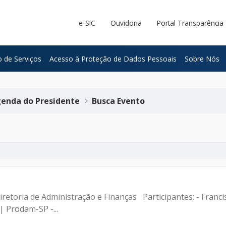
e-SIC
Ouvidoria
Portal Transparência
 de Serviços
Acesso à Proteção de Dados Pessoais
Sobre Nós
enda do Presidente
Busca Evento
iretoria de Administração e Finanças Participantes: - Franc
| Prodam-SP -...