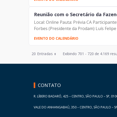
Reunião com o Secretário da Fazenda
Local: Online Pauta: Prévia CA Participantes: Angélica de Souza Lacerda Ananias (Secretária da Governança da Prodam) Francisco de Padovan
Forbes (Presidente da Prodam) Luís Felipe V
EVENTO DO CALENDÁRIO
Entradas por Página
20 Entradas
Exibindo 701 - 720 de 4.169 resu
Entradas por Página
HAND TALK
Entradas por Página
Entradas por Página
CONTATO
Entradas por Página
R. LÍBERO BADARÓ, 425 – CENTRO, SÃO PAULO – SP, 010
VALE DO ANHANGABAÚ, 350 – CENTRO, SÃO PAULO – SP