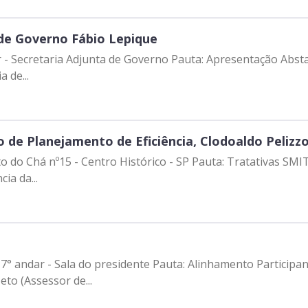
de Governo Fábio Lepique
taria Adjunta de Governo Pauta: Apresentação Abstartups & CASE Participan
 de...
 de Planejamento de Eficiência, Clodoaldo Pelizzo
há nº15 - Centro Histórico - SP Pauta: Tratativas SMIT + Prodam e SE
ia da...
presidente Pauta: Alinhamento Participantes: Francisco de Padovan Forbes
to (Assessor de...