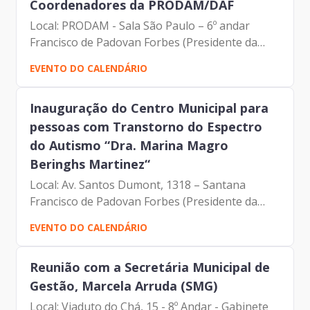
Coordenadores da PRODAM/DAF
Local: PRODAM - Sala São Paulo – 6º andar
Francisco de Padovan Forbes (Presidente da
Prodam) Tatiana Rosa M. Kusano (Gerente de
EVENTO DO CALENDÁRIO
Logística e Patrimônio) Célio Vitor Reis
(Coordenador do Núcleo de...
Inauguração do Centro Municipal para
pessoas com Transtorno do Espectro
do Autismo “Dra. Marina Magro
Beringhs Martinez“
Local: Av. Santos Dumont, 1318 – Santana
Francisco de Padovan Forbes (Presidente da
Prodam) Karine Resende (Coordenadora de
EVENTO DO CALENDÁRIO
Processos – Gerência de Comunicação
Institucional)
Reunião com a Secretária Municipal de
Gestão, Marcela Arruda (SMG)
Local: Viaduto do Chá, 15 - 8º Andar - Gabinete