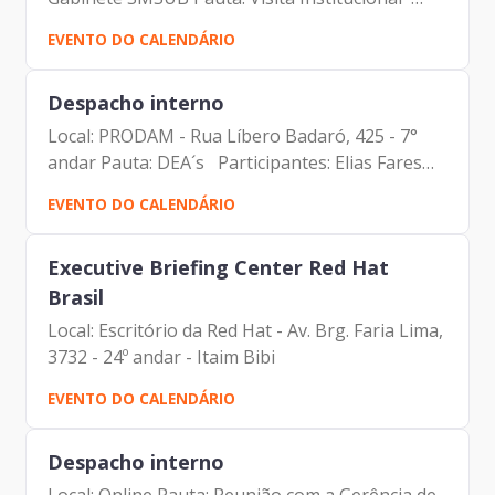
Participantes: Andre Tomiatto de Oliveira
EVENTO DO CALENDÁRIO
(Assessor da Presidência da Prodam) Fabrício
Cobra (SMSUB)...
Despacho interno
Local: PRODAM - Rua Líbero Badaró, 425 - 7°
andar Pauta: DEA´s Participantes: Elias Fares
Hadi – (Diretor interino de Administração e
EVENTO DO CALENDÁRIO
Finanças da Prodam) Francisco de Padovan
Forbes - (Presidente...
Executive Briefing Center Red Hat
Brasil
Local: Escritório da Red Hat - Av. Brg. Faria Lima,
3732 - 24º andar - Itaim Bibi
EVENTO DO CALENDÁRIO
Despacho interno