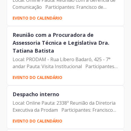
Local: Online Pauta: Reunião com a Gerência de
Comunicação Participantes: Francisco de
Padovan Forbes (Presidente da Prodam)
EVENTO DO CALENDÁRIO
Marcelo Pietragalla (Gerente de Comunicação
Institucional)
Reunião com a Procuradora de
Assessoria Técnica e Legislativa Dra.
Tatiana Batista
Local: PRODAM - Rua Líbero Badaró, 425 - 7°
andar Pauta: Visita Institucional Participantes:
Francisco de Padovan Forbes (Presidente da
EVENTO DO CALENDÁRIO
Prodam) Tatiana Batista (Procuradora)
Despacho interno
Local: Online Pauta: 2338ª Reunião da Diretoria
Executiva da Prodam Participantes: Francisco
de Padovan Forbes (Presidente da Prodam)
EVENTO DO CALENDÁRIO
Benício Alves Teixeira (Diretor de Participação)