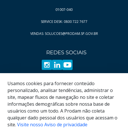
Página
Página
10
54
01007-040
Página
Página
11
55
SERVICE DESK: 0800 722 7677
Página
Página
12
56
VENDAS: SOLUCOES@PRODAM.SP.GOV.BR
Página
Página
13
57
Página
Página
14
58
REDES SOCIAIS
Página
Página
15
59
Página
Página
16
60
Página
Página
17
61
Página
Página
18
62
Usamos cookies para fornecer conteúdo
Página
Página
19
63
personalizado, analisar tendências, administrar o
site, mapear fluxos de navegação no site e coletar
Página
64
informações demográficas sobre nossa base de
Página
65
usuários como um todo. A Prodam não coleta
qualquer dado pessoal dos usuários que acessam o
site.
Visite nosso Aviso de privacidade