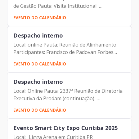
de Gestão Pauta: Visita Institucional
Participantes: Andre Tomiatto de Oliveira (SF)
EVENTO DO CALENDÁRIO
Francisco de Padovan Forbes (Presidente da
Prodam) Marcela...
Despacho interno
Local: online Pauta: Reunião de Alinhamento
Participantes: Francisco de Padovan Forbes
(Presidente da Prodam) Karine Resende
EVENTO DO CALENDÁRIO
(Coordenadora de Processos – Gerência de
Comunicação Institucional)
Despacho interno
Local: Online Pauta: 2337ª Reunião de Diretoria
Executiva da Prodam (continuação)
Participantes: Benício Alves Teixeira (Diretor de
EVENTO DO CALENDÁRIO
Participação) Elias Fares Hadi (Diretor de
Relacionamento e...
Evento Smart City Expo Curitiba 2025
Local: Ligga Arena em Curitiba,PR