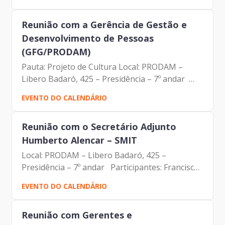
Membros da Equipes DDS | DRM
Reunião com a Gerência de Gestão e
Desenvolvimento de Pessoas
(GFG/PRODAM)
Pauta: Projeto de Cultura Local: PRODAM –
Libero Badaró, 425 – Presidência – 7º andar
Francisco de Padovan Forbes – Presidente da
EVENTO DO CALENDÁRIO
Prodam Fabiana Silva Brito – Gerente de Gestão
e Desenvolvimento...
Reunião com o Secretário Adjunto
Humberto Alencar – SMIT
Local: PRODAM – Libero Badaró, 425 –
Presidência – 7º andar Participantes: Francisco
de Padovan Forbes – Presidente da PRODAM
EVENTO DO CALENDÁRIO
Humberto de Alencar Pizza da Silva – Secretário
Adjunto de SMIT Luigi...
Reunião com Gerentes e