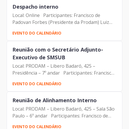
Elias Fares...
Despacho interno
Local: Online Participantes: Francisco de
Padovan Forbes (Presidente da Prodam) Luiz
Otávio Oliveira Campos – (Gerente de
EVENTO DO CALENDÁRIO
Planejamento e Controle Financeiro – Prodam)
Marcelo Del Bosco – Assessor...
Reunião com o Secretário Adjunto-
Executivo de SMSUB
Local: PRODAM – Libero Badaró, 425 –
Presidência – 7º andar Participantes: Francisco
de Padovan Forbes (Presidente da Prodam)
EVENTO DO CALENDÁRIO
Osmário Ferreira da Silva – Secretário Adjunto-
Executivo de SMSUB...
Reunião de Alinhamento Interno
Local: PRODAM – Libero Badaró, 425 – Sala São
Paulo – 6º andar Participantes: Francisco de
Padovan Forbes – Presidente da Prodam
EVENTO DO CALENDÁRIO