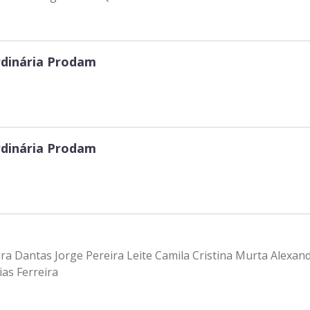
rdinária Prodam
rdinária Prodam
ira Dantas Jorge Pereira Leite Camila Cristina Murta Alexa
as Ferreira