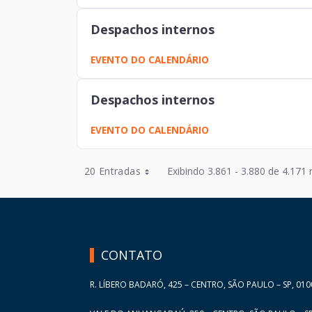
Despachos internos
EVENTO DO CALENDÁRIO
Despachos internos
EVENTO DO CALENDÁRIO
Entradas por Página
20 Entradas
Exibindo 3.861 - 3.880 de 4.171 
Entradas por Página
HAND TALK
Entradas por Página
Entradas por Página
CONTATO
Entradas por Página
R. LÍBERO BADARÓ, 425 – CENTRO, SÃO PAULO – SP, 010