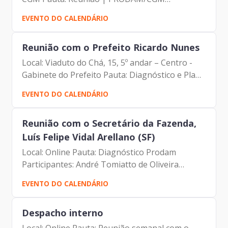
Participantes: André Tomiatto de Oliveira
EVENTO DO CALENDÁRIO
(Assessor da Presidência da Prodam) Daniel
Falcão (CGM) Francisco de...
Reunião com o Prefeito Ricardo Nunes
Local: Viaduto do Chá, 15, 5º andar – Centro -
Gabinete do Prefeito Pauta: Diagnóstico e Plano
de ação Prodam Participantes: André Tomiatto
EVENTO DO CALENDÁRIO
de Oliveira (Assessor da Presidência da
Prodam)...
Reunião com o Secretário da Fazenda,
Luís Felipe Vidal Arellano (SF)
Local: Online Pauta: Diagnóstico Prodam
Participantes: André Tomiatto de Oliveira
(Assessor da Presidência da Prodam) Francisco
EVENTO DO CALENDÁRIO
de Padovan Forbes (Diretor- Presidente da
Prodam) Luís Felipe Vidal...
Despacho interno