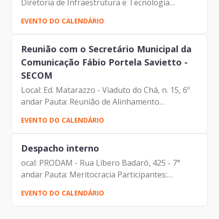
Diretoria de Infraestrutura e Tecnologia
Participantes: Francisco de Padovan Forbes (
EVENTO DO CALENDÁRIO
Presidente da Prodam) Mateus Dias Marçal
(Diretor de Infraestrutura e...
Reunião com o Secretário Municipal da
Comunicação Fábio Portela Savietto -
SECOM
Local: Ed. Matarazzo - Viaduto do Chá, n. 15, 6º
andar Pauta: Reunião de Alinhamento
Participantes: André Tomiatto de Oliveira
EVENTO DO CALENDÁRIO
(Assessor da Presidência da Prodam) Fábio
Portela Savietto...
Despacho interno
ocal: PRODAM - Rua Líbero Badaró, 425 - 7°
andar Pauta: Meritocracia Participantes:
Fabiana Silva Brito (Gerente substituta de
EVENTO DO CALENDÁRIO
Gestão e Desenvolvimento de Pessoas da
Prodam ) Francisco de Padovan...