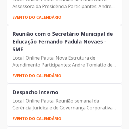
Assessora da Presidência Participantes: Andre
Tomiatto de Oliveira (Assessor da Presidência
EVENTO DO CALENDÁRIO
da Prodam) Francisco de Padovan Forbes (
Presidente da...
Reunião com o Secretário Municipal de
Educação Fernando Padula Novaes -
SME
Local: Online Pauta: Nova Estrutura de
Atendimento Participantes: Andre Tomiatto de
Oliveira (Assessor da Presidência da Prodam)
EVENTO DO CALENDÁRIO
Francisco de Padovan Forbes (Presidente da
Prodam) Fernando Padula...
Despacho interno
Local: Online Pauta: Reunião semanal da
Gerência Jurídica e de Governança Corporativa -
GPJ Participantes: Andre Tomiatto de Oliveira
EVENTO DO CALENDÁRIO
(Assessor da Presidência da Prodam) Francisco
de Padovan...