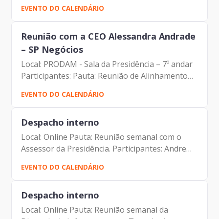
Gandra Martins (Secretária SMRI) Francisco de
EVENTO DO CALENDÁRIO
Padovan Forbes ( Presidente da Prodam) Elias
Fares...
Reunião com a CEO Alessandra Andrade
– SP Negócios
Local: PRODAM - Sala da Presidência – 7º andar
Participantes: Pauta: Reunião de Alinhamento
Alessandra Andrade (CEO da SP Negócios)
EVENTO DO CALENDÁRIO
Andre Tomiatto de Oliveira (Assessor da
Presidência da Prodam)...
Despacho interno
Local: Online Pauta: Reunião semanal com o
Assessor da Presidência. Participantes: Andre
Tomiatto de Oliveira (Assessor da Presidência
EVENTO DO CALENDÁRIO
da Prodam) Francisco de Padovan Forbes (
Presidente da...
Despacho interno
Local: Online Pauta: Reunião semanal da