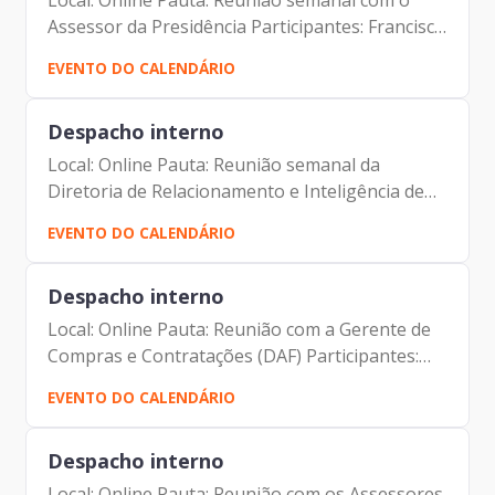
Local: Online Pauta: Reunião semanal com o
Assessor da Presidência Participantes: Francisco
de Padovan Forbes ( Presidente da Prodam)
EVENTO DO CALENDÁRIO
André Tomiatto de Oliveira (Assessor da
Presidência da...
Despacho interno
Local: Online Pauta: Reunião semanal da
Diretoria de Relacionamento e Inteligência de
Mercado - DRM Participantes: Francisco de
EVENTO DO CALENDÁRIO
Padovan Forbes ( Presidente da Prodam) Elias
Fares Hadi (Diretor de...
Despacho interno
Local: Online Pauta: Reunião com a Gerente de
Compras e Contratações (DAF) Participantes:
Amanda Carrara Doria (Gerente de Compras e
EVENTO DO CALENDÁRIO
Contratações da Prodam) Francisco de Padovan
Forbes (...
Despacho interno
Local: Online Pauta: Reunião com os Assessores