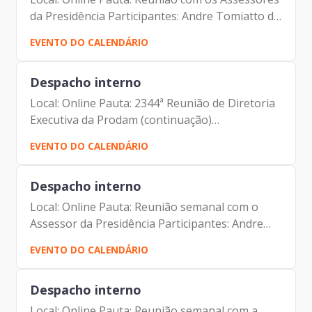
da Presidência Participantes: Andre Tomiatto de
Oliveira (Assessor da Presidência da Prodam)
EVENTO DO CALENDÁRIO
Francisco de Padovan Forbes ( Presidente da
Prodam)...
Despacho interno
Local: Online Pauta: 2344ª Reunião de Diretoria
Executiva da Prodam (continuação)
Participantes: Benício Alves Teixeira (Diretor de
EVENTO DO CALENDÁRIO
Participação da Prodam) Elias Fares Hadi
(Diretor de...
Despacho interno
Local: Online Pauta: Reunião semanal com o
Assessor da Presidência Participantes: Andre
Tomiatto de Oliveira (Assessor da Presidência
EVENTO DO CALENDÁRIO
da Prodam) Francisco de Padovan Forbes (
Presidente da...
Despacho interno
Local: Online Pauta: Reunião semanal com a