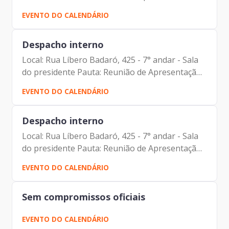
Aparecido dos Santos (SGM) Francisco de
EVENTO DO CALENDÁRIO
Padovan Forbes (Diretor- Presidente)
Despacho interno
Local: Rua Líbero Badaró, 425 - 7° andar - Sala
do presidente Pauta: Reunião de Apresentação
do Novo Diretor-Presidente Participantes:
EVENTO DO CALENDÁRIO
Angélica de Souza Lacerda Ananinas (Secretária
da Governança...
Despacho interno
Local: Rua Líbero Badaró, 425 - 7° andar - Sala
do presidente Pauta: Reunião de Apresentação
do Novo Diretor-Presidente Participantes:
EVENTO DO CALENDÁRIO
Alberto Campos Ribeiro (Assessor da Diretoria...
Sem compromissos oficiais
EVENTO DO CALENDÁRIO