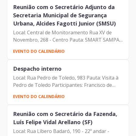
Souza Lacerda Ananias...
Reunião com o Secretário Adjunto da
Secretaria Municipal de Segurança
Urbana, Alcides Fagotti Junior (SMSU)
Local: Central de Monitoramento Rua XV de
Novembro, 268 - Centro Pauta: SMART SAMPA
Participantes: Alcides Fagotti Junior (Secretário
EVENTO DO CALENDÁRIO
Adjunto – SMSU) Francisco de Padovan Forbes
(Diretor-...
Despacho interno
Local: Rua Pedro de Toledo, 983 Pauta: Visita à
Pedro de Toledo Participantes: Francisco de
Padovan Forbes (Diretor- Presidente da
EVENTO DO CALENDÁRIO
Prodam) Mateus Dias Marçal (Diretor de
Infraestrutura e...
Reunião com o Secretário da Fazenda,
Luís Felipe Vidal Arellano (SF)
Local: Rua Líbero Badaró, 190 - 22º andar -