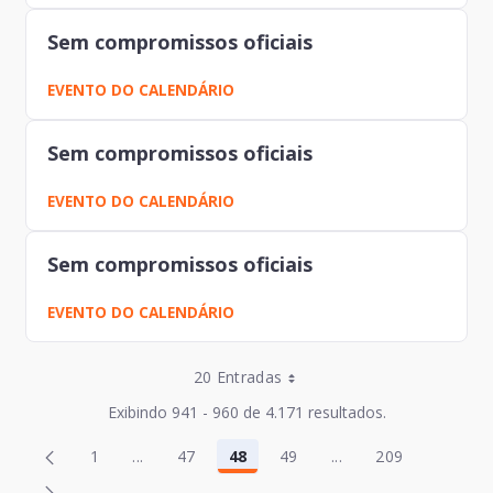
Sem compromissos oficiais
EVENTO DO CALENDÁRIO
Sem compromissos oficiais
EVENTO DO CALENDÁRIO
Sem compromissos oficiais
EVENTO DO CALENDÁRIO
Entradas por Página
20 Entradas
Entradas por Página
Exibindo 941 - 960 de 4.171 resultados.
Entradas por Página
Página
Página
1
...
47
48
49
...
209
2
50
Página
Páginas intermediárias Usar ABA para navegar
Página
Página
Página
Páginas intermediár
Página
Entradas por Página
Página
Página
3
51