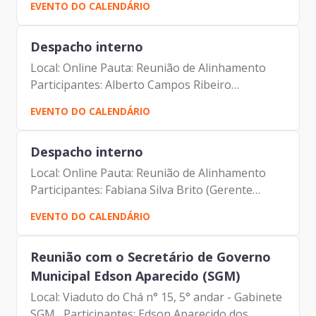
EVENTO DO CALENDÁRIO
(Assessor da Diretoria de Desenvolvimento e
Sustentação de Sistemas)
Despacho interno
Local: Online Pauta: Reunião de Alinhamento
Participantes: Alberto Campos Ribeiro
(Assessor da Diretoria de Relacionamento e
EVENTO DO CALENDÁRIO
Inteligência de Mercado) Elias Fares Hadi
(Diretor de Relacionamento e...
Despacho interno
Local: Online Pauta: Reunião de Alinhamento
Participantes: Fabiana Silva Brito (Gerente
substituta de Gestão e Desenvolvimento de
EVENTO DO CALENDÁRIO
Pessoas ) Francisco de Padovan Forbes
(Diretor- Presidente)
Reunião com o Secretário de Governo
Municipal Edson Aparecido (SGM)
Local: Viaduto do Chá n° 15, 5° andar - Gabinete
SGM Participantes: Edson Aparecido dos