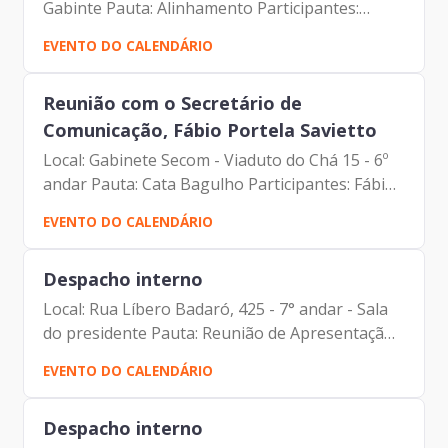
Gabinte Pauta: Alinhamento Participantes:
Francisco de Padovan Forbes (Diretor-
EVENTO DO CALENDÁRIO
Presidente da Prodam) Luís Felipe Vidal Arellano
(Secretário da Fazenda -...
Reunião com o Secretário de
Comunicação, Fábio Portela Savietto
Local: Gabinete Secom - Viaduto do Chá 15 - 6º
andar Pauta: Cata Bagulho Participantes: Fábio
Portela Savietto (Secretário de Comunicação –
EVENTO DO CALENDÁRIO
SECOM) Francisco de Padovan Forbes (Diretor-
Presidente...
Despacho interno
Local: Rua Líbero Badaró, 425 - 7° andar - Sala
do presidente Pauta: Reunião de Apresentação
do Novo Diretor-Presidente Participantes:
EVENTO DO CALENDÁRIO
Francisco de Padovan Forbes (Diretor-
Presidente) Maria...
Despacho interno