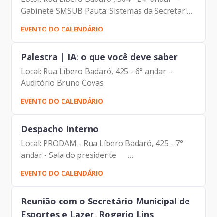
Gabinete SMSUB Pauta: Sistemas da Secretaria
Participantes: - Francisco Forbes – Presidente |
EVENTO DO CALENDÁRIO
Prodam-SP - André Tomiatto - Assessor da
Presidência |...
Palestra | IA: o que você deve saber
Local: Rua Líbero Badaró, 425 - 6° andar –
Auditório Bruno Covas
EVENTO DO CALENDÁRIO
Despacho Interno
Local: PRODAM - Rua Líbero Badaró, 425 - 7°
andar - Sala do presidente
Pauta: Reunião com a
EVENTO DO CALENDÁRIO
Diretoria de Administração e Finanças
Participantes:...
Reunião com o Secretário Municipal de
Esportes e Lazer, Rogerio Lins