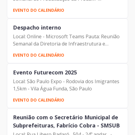
Participantes: - Francisco Forbes – Presidente |
EVENTO DO CALENDÁRIO
Prodam-SP - André Tomiatto - Assessor da
Presidência | Prodam-SP -...
Despacho interno
Local: Online - Microsoft Teams Pauta: Reunião
Semanal da Diretoria de Infraestrutura e
Tecnologia Participantes: - Francisco Forbes –
EVENTO DO CALENDÁRIO
Presidente | Prodam-SP - André Tomiatto -
Assessor da...
Evento Futurecom 2025
Local: São Paulo Expo - Rodovia dos Imigrantes
1,5km - Vila Água Funda, São Paulo
EVENTO DO CALENDÁRIO
Reunião com o Secretário Municipal de
Subprefeituras, Fabrício Cobra - SMSUB
Local: Rua Libero Badaró , 504 - 24º andar -