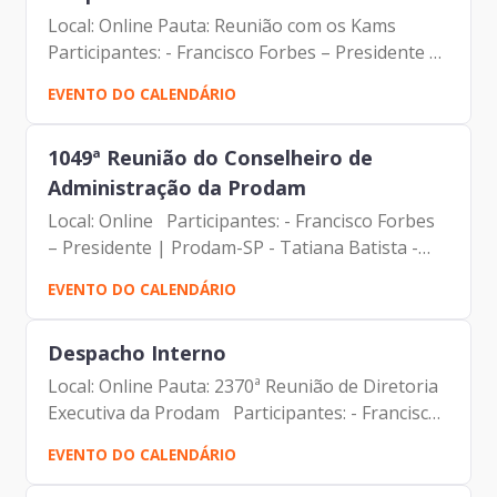
Local: Online Pauta: Reunião com os Kams
Participantes: - Francisco Forbes – Presidente |
Prodam-SP - André Tomiatto de Oliveira -
EVENTO DO CALENDÁRIO
Assessor da Presidência | Prodam-SP - Malde
Maria Vilas Bôas -...
1049ª Reunião do Conselheiro de
Administração da Prodam
Local: Online Participantes: - Francisco Forbes
– Presidente | Prodam-SP - ⁠Tatiana Batista -
Assessora da Presidência | Prodam-SP -
EVENTO DO CALENDÁRIO
Alexsandro Peixes Campos - Membro do
Conselho de Administração...
Despacho Interno
Local: Online Pauta: 2370ª Reunião de Diretoria
Executiva da Prodam Participantes: - Francisco
Forbes – Presidente | Prodam-SP - André
EVENTO DO CALENDÁRIO
Tomiatto - Assessor da Presidência | Prodam-
SP - ⁠Tatiana...