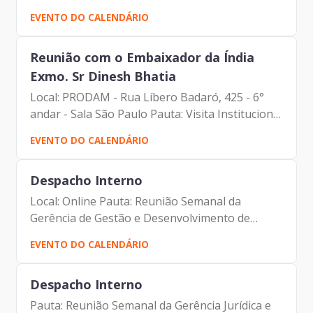
EVENTO DO CALENDÁRIO
Reunião com o Embaixador da Índia
Exmo. Sr Dinesh Bhatia
Local: PRODAM - Rua Líbero Badaró, 425 - 6°
andar - Sala São Paulo Pauta: Visita Institucional
Participantes: - Francisco Forbes – Presidente |
EVENTO DO CALENDÁRIO
Prodam-SP - Elias Fares Hadi - Assessor da...
Despacho Interno
Local: Online Pauta: Reunião Semanal da
Gerência de Gestão e Desenvolvimento de
Pessoas Participantes: - Francisco Forbes –
EVENTO DO CALENDÁRIO
Presidente | Prodam-SP - André Tomiatto -
Assessor da Presidência |...
Despacho Interno
Pauta: Reunião Semanal da Gerência Jurídica e