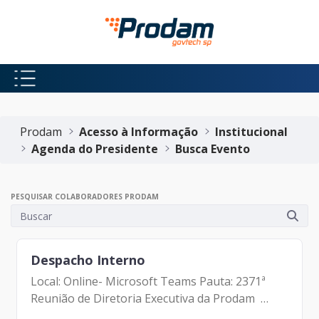
Pular para o Conteúdo principal
Início do conteúdo
Prodam
Acesso à Informação
Institucional
Agenda do Presidente
Busca Evento
PESQUISAR COLABORADORES PRODAM
Despacho Interno
Local: Online- Microsoft Teams Pauta: 2371ª
Reunião de Diretoria Executiva da Prodam
Participantes: - Francisco Forbes – Presidente |