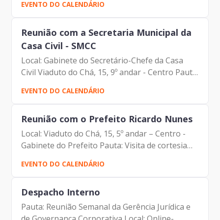
EVENTO DO CALENDÁRIO
Prodam-SP - André Tomiatto - Assessor da
Presidência |...
Reunião com a Secretaria Municipal da
Casa Civil - SMCC
Local: Gabinete do Secretário-Chefe da Casa
Civil Viaduto do Chá, 15, 9º andar - Centro Pauta:
Reunião de alinhamento Participantes: -
EVENTO DO CALENDÁRIO
Francisco Forbes – Presidente | Prodam-SP -
Enrico Misasi -...
Reunião com o Prefeito Ricardo Nunes
Local: Viaduto do Chá, 15, 5º andar – Centro -
Gabinete do Prefeito Pauta: Visita de cortesia
Participantes: Ex-Ministro de Minas e Energia –
EVENTO DO CALENDÁRIO
Adolfo Sachsida e CEO Mundial da Enline
Energia –...
Despacho Interno
Pauta: Reunião Semanal da Gerência Jurídica e
de Governança Corporativa Local: Online-