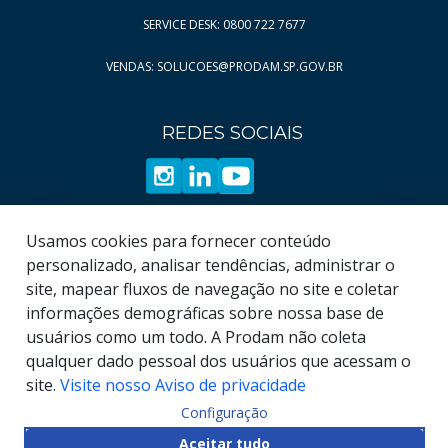
Página
Página
11
24
SERVICE DESK: 0800 722 7677
Página
25
VENDAS: SOLUCOES@PRODAM.SP.GOV.BR
Página
26
Página
27
REDES SOCIAIS
Página
28
Página
29
Página
30
Página
31
Usamos cookies para fornecer conteúdo
Página
32
personalizado, analisar tendências, administrar o
site, mapear fluxos de navegação no site e coletar
Página
33
informações demográficas sobre nossa base de
Página
34
usuários como um todo. A Prodam não coleta
qualquer dado pessoal dos usuários que acessam o
site.
Visite nosso Aviso de privacidade
Configuração
© COPYRIGHT
2026
, Empresa de Tecnologia da
Aceitar tudo