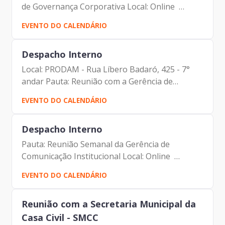
de Governança Corporativa Local: Online
Participantes: - Francisco Forbes – Presidente |
EVENTO DO CALENDÁRIO
Prodam-SP - André Tomiatto - Assessor da
Presidência |...
Despacho Interno
Local: PRODAM - Rua Líbero Badaró, 425 - 7°
andar Pauta: Reunião com a Gerência de
Agilidade e Projetos/DRM Participantes: -
EVENTO DO CALENDÁRIO
Francisco Forbes – Presidente | Prodam-SP -
André Tomiatto - Assessor...
Despacho Interno
Pauta: Reunião Semanal da Gerência de
Comunicação Institucional Local: Online
Participantes: - Francisco Forbes – Presidente |
EVENTO DO CALENDÁRIO
Prodam-SP - André Tomiatto - Assessor da
Presidência | Prodam-SP -...
Reunião com a Secretaria Municipal da
Casa Civil - SMCC