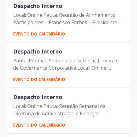
Despacho Interno
Local: Online Pauta: Reunião de Alinhamento
Participantes: - Francisco Forbes – Presidente |
Prodam-SP - André Tomiatto de Oliveira -
EVENTO DO CALENDÁRIO
Assessor da Presidência | Prodam-SP - Tiago
Miguel da Silva...
Despacho Interno
Pauta: Reunião Semanal da Gerência Jurídica e
de Governança Corporativa Local: Online
Participantes: - Francisco Forbes – Presidente |
EVENTO DO CALENDÁRIO
Prodam-SP - André Tomiatto - Assessor da
Presidência |...
Despacho Interno
Local: Online Pauta: Reunião Semanal da
Diretoria de Administração e Finanças
Participantes: - Francisco Forbes – Presidente |
EVENTO DO CALENDÁRIO
Prodam-SP - André Tomiatto - Assessor da
Presidência | Prodam-SP -...