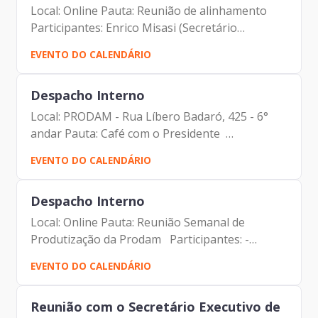
Local: Online Pauta: Reunião de alinhamento
Participantes: Enrico Misasi (Secretário
Municipal da Casa Civil) Francisco de Padovan
EVENTO DO CALENDÁRIO
Forbes (Diretor- Presidente da Prodam)
Despacho Interno
Local: PRODAM - Rua Líbero Badaró, 425 - 6°
andar Pauta: Café com o Presidente
Participantes: - Francisco Forbes – Presidente |
EVENTO DO CALENDÁRIO
Prodam-SP - Estagiários| Prodam-SP
Despacho Interno
Local: Online Pauta: Reunião Semanal de
Produtização da Prodam Participantes: -
Francisco Forbes – Presidente | Prodam-SP -
EVENTO DO CALENDÁRIO
André Tomiatto - Assessor da Presidência |
Prodam-SP - Maurício...
Reunião com o Secretário Executivo de