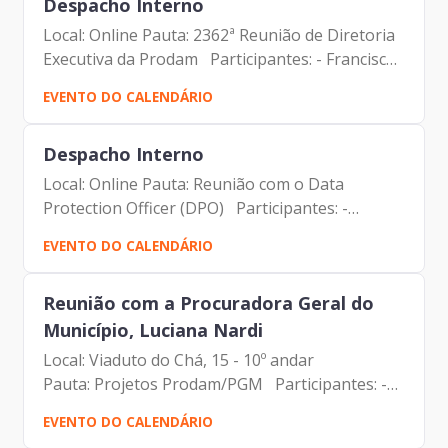
Despacho Interno
Local: Online Pauta: 2362ª Reunião de Diretoria
Executiva da Prodam Participantes: - Francisco
Forbes – Presidente | Prodam-SP - André
EVENTO DO CALENDÁRIO
Tomiatto - Assessor da Presidência | Prodam-
SP - Benício...
Despacho Interno
Local: Online Pauta: Reunião com o Data
Protection Officer (DPO) Participantes: -
Francisco Forbes – Presidente | Prodam-SP
EVENTO DO CALENDÁRIO
- ⁠Tatiana Batista - Assessora da Presidência |
Prodam-SP - José...
Reunião com a Procuradora Geral do
Município, Luciana Nardi
Local: Viaduto do Chá, 15 - 10º andar
Pauta: Projetos Prodam/PGM Participantes: -
Francisco Forbes – Presidente | Prodam-SP
EVENTO DO CALENDÁRIO
- Luciana Nardi - Procuradora Geral do