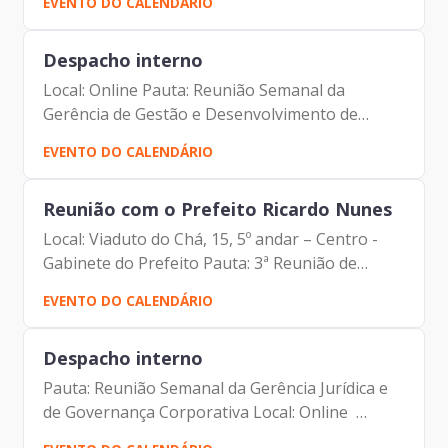
EVENTO DO CALENDÁRIO
Tomiatto - Assessor da Presidência | Prodam-
SP - Benício...
Despacho interno
Local: Online Pauta: Reunião Semanal da
Gerência de Gestão e Desenvolvimento de
Pessoas Participantes: - Francisco Forbes –
EVENTO DO CALENDÁRIO
Presidente | Prodam-SP - André Tomiatto -
Assessor da Presidência |...
Reunião com o Prefeito Ricardo Nunes
Local: Viaduto do Chá, 15, 5º andar – Centro -
Gabinete do Prefeito Pauta: 3ª Reunião de
Secretariado
EVENTO DO CALENDÁRIO
Despacho interno
Pauta: Reunião Semanal da Gerência Jurídica e
de Governança Corporativa Local: Online
Participantes: - Francisco Forbes – Presidente |