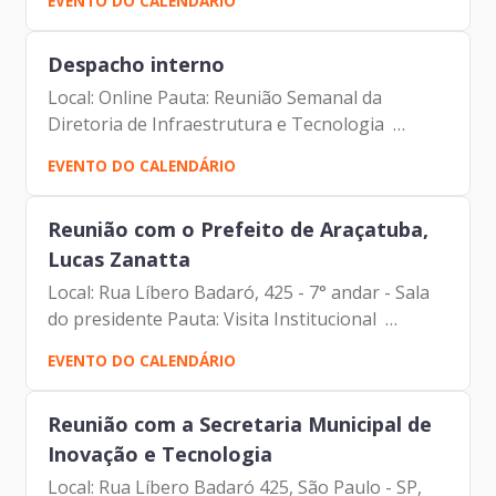
EVENTO DO CALENDÁRIO
André Tomiatto - Assessor da Presidência |
Prodam-SP - Maurício...
Despacho interno
Local: Online Pauta: Reunião Semanal da
Diretoria de Infraestrutura e Tecnologia
Participantes: - Francisco Forbes – Presidente |
EVENTO DO CALENDÁRIO
Prodam-SP - André Tomiatto - Assessor da
Presidência | Prodam-SP...
Reunião com o Prefeito de Araçatuba,
Lucas Zanatta
Local: Rua Líbero Badaró, 425 - 7° andar - Sala
do presidente Pauta: Visita Institucional
Participantes: - Francisco Forbes – Presidente |
EVENTO DO CALENDÁRIO
Prodam-SP - Maurício Gonçalves Pimentel -
Assessor da...
Reunião com a Secretaria Municipal de
Inovação e Tecnologia
Local: Rua Líbero Badaró 425, São Paulo - SP,