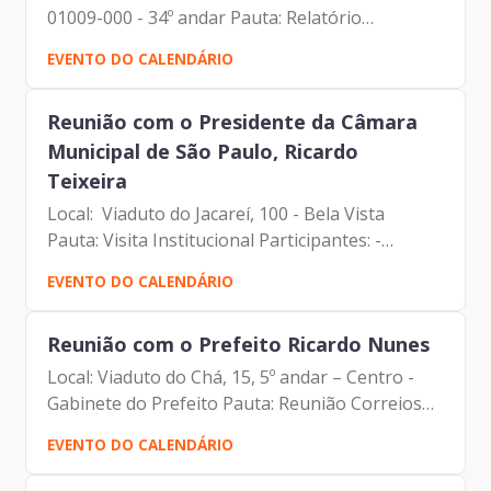
01009-000 - 34º andar Pauta: Relatório
apresentado na reunião do Conselho Municipal
EVENTO DO CALENDÁRIO
de Tecnologia da Informação e Comunicação
Participantes: -...
Reunião com o Presidente da Câmara
Municipal de São Paulo, Ricardo
Teixeira
Local: Viaduto do Jacareí, 100 - Bela Vista
Pauta: Visita Institucional Participantes: -
Francisco Forbes – Presidente | Prodam-SP -
EVENTO DO CALENDÁRIO
André Tomiatto - Assessor da Presidência |
Prodam-SP - Tiago...
Reunião com o Prefeito Ricardo Nunes
Local: Viaduto do Chá, 15, 5º andar – Centro -
Gabinete do Prefeito Pauta: Reunião Correios
Participantes: Presidente da Hikvision no Brasil
EVENTO DO CALENDÁRIO
– Mario Ma, CEO da VC One – Brenno Garcia e
demais...