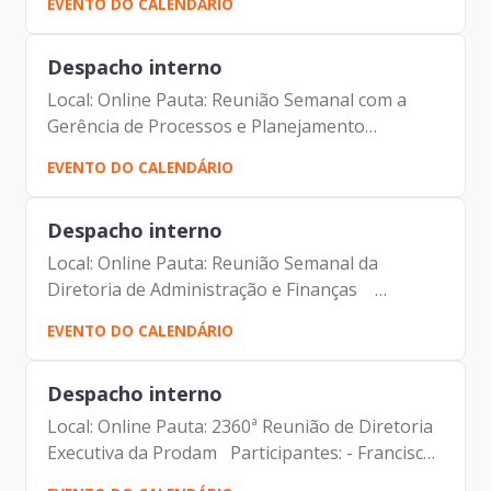
EVENTO DO CALENDÁRIO
André Tomiatto de Oliveira - Assessor da
Presidência | Prodam-SP...
Despacho interno
Local: Online Pauta: Reunião Semanal com a
Gerência de Processos e Planejamento
Estratégico Participantes: - Francisco Forbes –
EVENTO DO CALENDÁRIO
Presidente | Prodam-SP - André Tomiatto de
Oliveira - Assessor da...
Despacho interno
Local: Online Pauta: Reunião Semanal da
Diretoria de Administração e Finanças
Participantes: - Francisco Forbes – Presidente |
EVENTO DO CALENDÁRIO
Prodam-SP - André Tomiatto - Assessor da
Presidência | Prodam-SP -...
Despacho interno
Local: Online Pauta: 2360ª Reunião de Diretoria
Executiva da Prodam Participantes: - Francisco
Forbes – Presidente | Prodam-SP - André