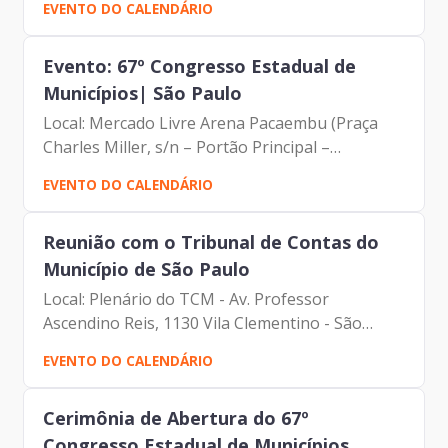
EVENTO DO CALENDÁRIO
Francisco Forbes – Presidente | Prodam-SP -
André Tomiatto -...
Evento: 67º Congresso Estadual de
Municípios| São Paulo
Local: Mercado Livre Arena Pacaembu (Praça
Charles Miller, s/n – Portão Principal –
Pacaembu)
EVENTO DO CALENDÁRIO
Reunião com o Tribunal de Contas do
Município de São Paulo
Local: Plenário do TCM - Av. Professor
Ascendino Reis, 1130 Vila Clementino - São
Paulo Pauta: Apresentação Técnica
EVENTO DO CALENDÁRIO
Participantes: - Francisco Forbes – Presidente |
Prodam-SP - Edson Aparecido...
Cerimônia de Abertura do 67º
Congresso Estadual de Municípios