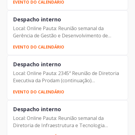
EVENTO DO CALENDÁRIO
PRODAM) Francisco de Padovan Forbes
(Diretor- Presidente) Maurício...
Despacho interno
Local: Online Pauta: Reunião semanal da
Gerência de Gestão e Desenvolvimento de
Pessoas Participantes: Fabiana Silva Brito
EVENTO DO CALENDÁRIO
(Gerente substituta de Gestão e
Desenvolvimento de Pessoas da Prodam)...
Despacho interno
Local: Online Pauta: 2345ª Reunião de Diretoria
Executiva da Prodam (continuação)
Participantes: Benício Alves Teixeira (Diretor de
EVENTO DO CALENDÁRIO
Participação da Prodam) Elias Fares Hadi
(Diretor de...
Despacho interno
Local: Online Pauta: Reunião semanal da
Diretoria de Infraestrutura e Tecnologia
Participantes: André Tomiatto de Oliveira