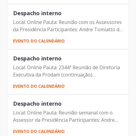
Forbes (...
Despacho interno
Local: Online Pauta: Reunião com os Assessores
da Presidência Participantes: Andre Tomiatto de
Oliveira (Assessor da Presidência da Prodam)
EVENTO DO CALENDÁRIO
Francisco de Padovan Forbes ( Presidente da
Prodam)...
Despacho interno
Local: Online Pauta: 2344ª Reunião de Diretoria
Executiva da Prodam (continuação)
Participantes: Benício Alves Teixeira (Diretor de
EVENTO DO CALENDÁRIO
Participação da Prodam) Elias Fares Hadi
(Diretor de...
Despacho interno
Local: Online Pauta: Reunião semanal com o
Assessor da Presidência Participantes: Andre
Tomiatto de Oliveira (Assessor da Presidência
EVENTO DO CALENDÁRIO
da Prodam) Francisco de Padovan Forbes (