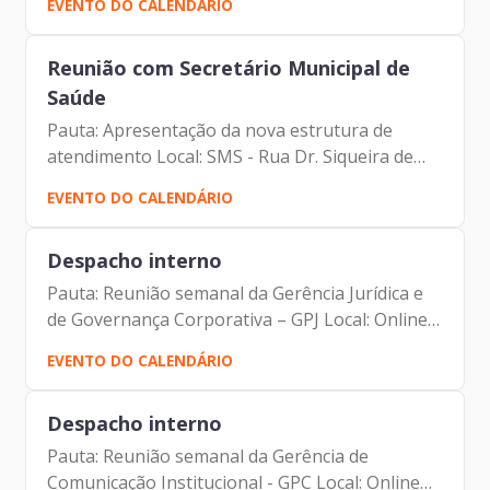
EVENTO DO CALENDÁRIO
Prodam Rafael Limonta – Subprefeito
Reunião com Secretário Municipal de
Saúde
Pauta: Apresentação da nova estrutura de
atendimento Local: SMS - Rua Dr. Siqueira de
Campos, 176 - 10º andar Participantes: Luiz
EVENTO DO CALENDÁRIO
Carlos Zamarco – Secretário Municipal da Saúde
Mauricio Serpa –...
Despacho interno
Pauta: Reunião semanal da Gerência Jurídica e
de Governança Corporativa – GPJ Local: Online
Participantes: Francisco de Padovan Forbes –
EVENTO DO CALENDÁRIO
Presidente da Prodam Tatiana Batista –
Assessora da...
Despacho interno
Pauta: Reunião semanal da Gerência de
Comunicação Institucional - GPC Local: Online