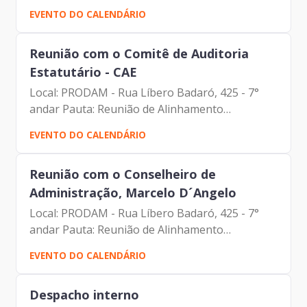
Fabiana Silva Brito (Gerente substituta de
EVENTO DO CALENDÁRIO
Gestão e Desenvolvimento de Pessoas da
Prodam ) Francisco de Padovan...
Reunião com o Comitê de Auditoria
Estatutário - CAE
Local: PRODAM - Rua Líbero Badaró, 425 - 7°
andar Pauta: Reunião de Alinhamento
Participantes: André Castro Carvalho (Membro
EVENTO DO CALENDÁRIO
Comitê de Auditoria Estatutário - CAE) André
Luiz Carneiro de...
Reunião com o Conselheiro de
Administração, Marcelo D´Angelo
Local: PRODAM - Rua Líbero Badaró, 425 - 7°
andar Pauta: Reunião de Alinhamento
Participantes: Francisco de Padovan Forbes
EVENTO DO CALENDÁRIO
(Presidente da Prodam) Marcelo D’Angelo
(Conselheiro de Administração) ...
Despacho interno