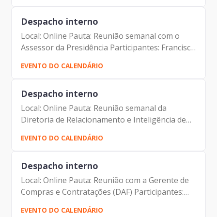
Prodam) Luís Felipe Vidal...
Despacho interno
Local: Online Pauta: Reunião semanal com o
Assessor da Presidência Participantes: Francisco
de Padovan Forbes ( Presidente da Prodam)
EVENTO DO CALENDÁRIO
André Tomiatto de Oliveira (Assessor da
Presidência da...
Despacho interno
Local: Online Pauta: Reunião semanal da
Diretoria de Relacionamento e Inteligência de
Mercado - DRM Participantes: Francisco de
EVENTO DO CALENDÁRIO
Padovan Forbes ( Presidente da Prodam) Elias
Fares Hadi (Diretor de...
Despacho interno
Local: Online Pauta: Reunião com a Gerente de
Compras e Contratações (DAF) Participantes:
Amanda Carrara Doria (Gerente de Compras e
EVENTO DO CALENDÁRIO
Contratações da Prodam) Francisco de Padovan