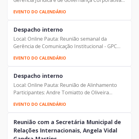
Gerência Jurídica e de Governança Corporativa -
GPJ Participantes: Andre Tomiatto de Oliveira
EVENTO DO CALENDÁRIO
(Assessor da Presidência da Prodam) Francisco
de Padovan...
Despacho interno
Local: Online Pauta: Reunião semanal da
Gerência de Comunicação Institucional - GPC
Participantes: Andre Tomiatto de Oliveira
EVENTO DO CALENDÁRIO
(Assessor da Presidência da Prodam) Francisco
de Padovan Forbes (...
Despacho interno
Local: Online Pauta: Reunião de Alinhamento
Participantes: Andre Tomiatto de Oliveira
(Assessor da Presidência da Prodam) Francisco
EVENTO DO CALENDÁRIO
de Padovan Forbes ( Presidente da Prodam)
Eduardo Amaro Bueno...
Reunião com a Secretária Municipal de
Relações Internacionais, Angela Vidal
Gandra Martins