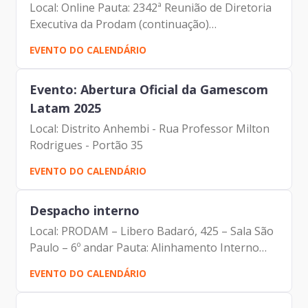
Local: Online Pauta: 2342ª Reunião de Diretoria
Executiva da Prodam (continuação)
Participantes: Benício Alves Teixeira (Diretor de
EVENTO DO CALENDÁRIO
Participação da Prodam) Elias Fares Hadi
(Diretor de...
Evento: Abertura Oficial da Gamescom
Latam 2025
Local: Distrito Anhembi - Rua Professor Milton
Rodrigues - Portão 35
EVENTO DO CALENDÁRIO
Despacho interno
Local: PRODAM – Libero Badaró, 425 – Sala São
Paulo – 6º andar Pauta: Alinhamento Interno
Participantes: Francisco de Padovan Forbes (
EVENTO DO CALENDÁRIO
Presidente da Prodam) Membros da Equipes
DDS | DRM