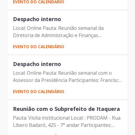
EVENTO DO CALENDÁRIO
(Assessor da Presidência da Prodam) Francisco
de Padovan Forbes (...
Despacho interno
Local: Online Pauta: Reunião semanal da
Diretoria de Administração e Finanças
Participantes: André Tomiatto de Oliveira
EVENTO DO CALENDÁRIO
(Assessor da Presidência da Prodam) Francisco
de Padovan Forbes (...
Despacho interno
Local: Online Pauta: Reunião semanal com o
Assessor da Presidência Participantes: Francisco
de Padovan Forbes (Presidente da Prodam)
EVENTO DO CALENDÁRIO
André Tomiatto de Oliveira (Assessor da
Presidência da Prodam)...
Reunião com o Subprefeito de Itaquera
Pauta: Visita institucional Local: : PRODAM - Rua
Líbero Badaró, 425 - 7° andar Participantes:
Francisco de Padovan Forbes – Presidente da