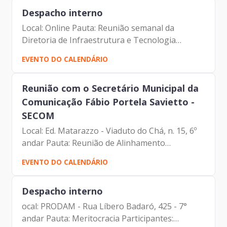
Presidente da...
Despacho interno
Local: Online Pauta: Reunião semanal da
Diretoria de Infraestrutura e Tecnologia
Participantes: Francisco de Padovan Forbes (
EVENTO DO CALENDÁRIO
Presidente da Prodam) Mateus Dias Marçal
(Diretor de Infraestrutura e...
Reunião com o Secretário Municipal da
Comunicação Fábio Portela Savietto -
SECOM
Local: Ed. Matarazzo - Viaduto do Chá, n. 15, 6º
andar Pauta: Reunião de Alinhamento
Participantes: André Tomiatto de Oliveira
EVENTO DO CALENDÁRIO
(Assessor da Presidência da Prodam) Fábio
Portela Savietto...
Despacho interno
ocal: PRODAM - Rua Líbero Badaró, 425 - 7°
andar Pauta: Meritocracia Participantes: