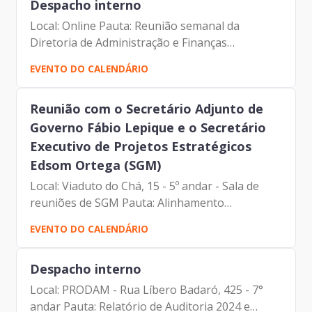
Despacho interno
Local: Online Pauta: Reunião semanal da
Diretoria de Administração e Finanças
Participantes: Francisco de Padovan Forbes (
EVENTO DO CALENDÁRIO
Presidente da Prodam) Luciano Felipe de Paula
Capato (Diretor de...
Reunião com o Secretário Adjunto de
Governo Fábio Lepique e o Secretário
Executivo de Projetos Estratégicos
Edsom Ortega (SGM)
Local: Viaduto do Chá, 15 - 5º andar - Sala de
reuniões de SGM Pauta: Alinhamento
Participantes: André Tomiatto de Oliveira
EVENTO DO CALENDÁRIO
(Assessor da Presidência da Prodam) Clodoaldo
Pelissioni (Secretário...
Despacho interno
Local: PRODAM - Rua Líbero Badaró, 425 - 7°
andar Pauta: Relatório de Auditoria 2024 e