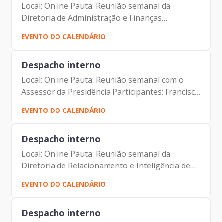
Local: Online Pauta: Reunião semanal da
Diretoria de Administração e Finanças
Participantes: Francisco de Padovan Forbes (
EVENTO DO CALENDÁRIO
Presidente da Prodam) Luciano Felipe de Paula
Capato (Diretor de...
Despacho interno
Local: Online Pauta: Reunião semanal com o
Assessor da Presidência Participantes: Francisco
de Padovan Forbes ( Presidente da Prodam)
EVENTO DO CALENDÁRIO
André Tomiatto de Oliveira (Assessor da
Presidência da...
Despacho interno
Local: Online Pauta: Reunião semanal da
Diretoria de Relacionamento e Inteligência de
Mercado - DRM Participantes: Francisco de
EVENTO DO CALENDÁRIO
Padovan Forbes ( Presidente da Prodam) Elias
Fares Hadi (Diretor de...
Despacho interno