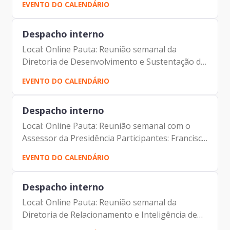
EVENTO DO CALENDÁRIO
Francisco de Padovan Forbes (Presidente da
Prodam)...
Despacho interno
Local: Online Pauta: Reunião semanal da
Diretoria de Desenvolvimento e Sustentação de
Sistemas - DDS Participantes: Francisco de
EVENTO DO CALENDÁRIO
Padovan Forbes ( Presidente da Prodam) André
Tomiatto de Oliveira...
Despacho interno
Local: Online Pauta: Reunião semanal com o
Assessor da Presidência Participantes: Francisco
de Padovan Forbes ( Presidente da Prodam)
EVENTO DO CALENDÁRIO
André Tomiatto de Oliveira (Assessor da
Presidência da...
Despacho interno
Local: Online Pauta: Reunião semanal da
Diretoria de Relacionamento e Inteligência de
Mercado - DRM Participantes: Francisco de