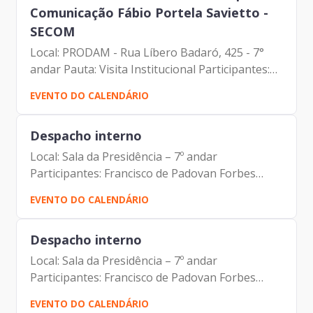
Comunicação Fábio Portela Savietto -
SECOM
Local: PRODAM - Rua Líbero Badaró, 425 - 7°
andar Pauta: Visita Institucional Participantes:
Francisco de Padovan Forbes (Presidente da
EVENTO DO CALENDÁRIO
Prodam) Fábio Portela Savietto (Secretário –
SECOM) Gustavo...
Despacho interno
Local: Sala da Presidência – 7º andar
Participantes: Francisco de Padovan Forbes
(Presidente da Prodam) Luciano Felipe de Paula
EVENTO DO CALENDÁRIO
Capato (Diretor de Administração e Finanças –
Prodam) Fabiana Silva...
Despacho interno
Local: Sala da Presidência – 7º andar
Participantes: Francisco de Padovan Forbes
(Presidente da Prodam) Dr. Francisco Bruno
EVENTO DO CALENDÁRIO
Neto (Assessor de Diretoria – Prodam)