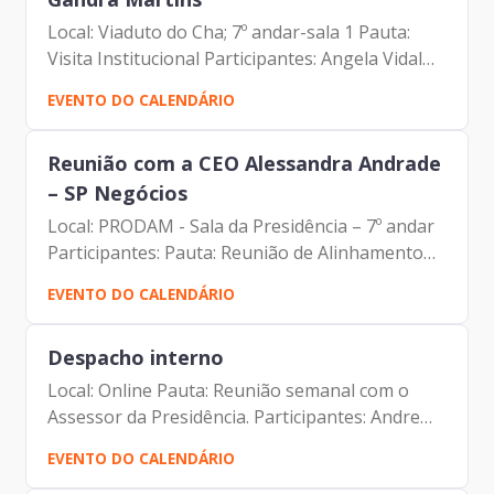
Local: Viaduto do Cha; 7º andar-sala 1 Pauta:
Visita Institucional Participantes: Angela Vidal
Gandra Martins (Secretária SMRI) Francisco de
EVENTO DO CALENDÁRIO
Padovan Forbes ( Presidente da Prodam) Elias
Fares...
Reunião com a CEO Alessandra Andrade
– SP Negócios
Local: PRODAM - Sala da Presidência – 7º andar
Participantes: Pauta: Reunião de Alinhamento
Alessandra Andrade (CEO da SP Negócios)
EVENTO DO CALENDÁRIO
Andre Tomiatto de Oliveira (Assessor da
Presidência da Prodam)...
Despacho interno
Local: Online Pauta: Reunião semanal com o
Assessor da Presidência. Participantes: Andre
Tomiatto de Oliveira (Assessor da Presidência
EVENTO DO CALENDÁRIO
da Prodam) Francisco de Padovan Forbes (