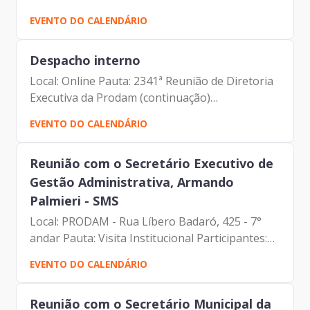
Plano de Auditoria 2025 Participantes: Francisco
EVENTO DO CALENDÁRIO
de Padovan Forbes (Presidente da Prodam)
Maria Aparecida...
Despacho interno
Local: Online Pauta: 2341ª Reunião de Diretoria
Executiva da Prodam (continuação)
Participantes: Benício Alves Teixeira (Diretor de
EVENTO DO CALENDÁRIO
Participação da Prodam) Elias Fares Hadi
(Diretor de...
Reunião com o Secretário Executivo de
Gestão Administrativa, Armando
Palmieri - SMS
Local: PRODAM - Rua Líbero Badaró, 425 - 7°
andar Pauta: Visita Institucional Participantes:
Armando Palmieri (SMS) Francisco de Padovan
EVENTO DO CALENDÁRIO
Forbes (Presidente da Prodam) Luciano Felipe
de Paula...
Reunião com o Secretário Municipal da