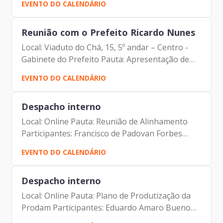
EVENTO DO CALENDÁRIO
Padovan Forbes ( Presidente da Prodam) André
Tomiatto de Oliveira...
Reunião com o Prefeito Ricardo Nunes
Local: Viaduto do Chá, 15, 5º andar – Centro -
Gabinete do Prefeito Pauta: Apresentação de
projeto do prédio dos Correios Participantes:
EVENTO DO CALENDÁRIO
SGM, SECOM, SMSU, SIURB, SMUL CHG do
Prefeito, ADE SAMPA, SP...
Despacho interno
Local: Online Pauta: Reunião de Alinhamento
Participantes: Francisco de Padovan Forbes
(Diretor- Presidente) Alberto Campos Ribeiro
EVENTO DO CALENDÁRIO
(Assessor da Diretoria de Relacionamento e
Inteligência de...
Despacho interno
Local: Online Pauta: Plano de Produtização da
Prodam Participantes: Eduardo Amaro Bueno
(Gerente de Produtização e Inovação da