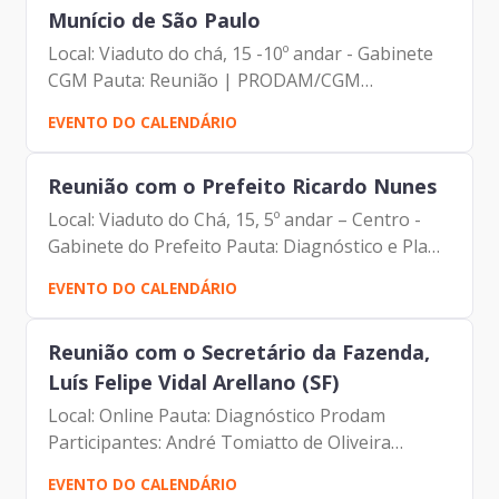
Munício de São Paulo
Local: Viaduto do chá, 15 -10º andar - Gabinete
CGM Pauta: Reunião | PRODAM/CGM
Participantes: André Tomiatto de Oliveira
EVENTO DO CALENDÁRIO
(Assessor da Presidência da Prodam) Daniel
Falcão (CGM) Francisco de...
Reunião com o Prefeito Ricardo Nunes
Local: Viaduto do Chá, 15, 5º andar – Centro -
Gabinete do Prefeito Pauta: Diagnóstico e Plano
de ação Prodam Participantes: André Tomiatto
EVENTO DO CALENDÁRIO
de Oliveira (Assessor da Presidência da
Prodam)...
Reunião com o Secretário da Fazenda,
Luís Felipe Vidal Arellano (SF)
Local: Online Pauta: Diagnóstico Prodam
Participantes: André Tomiatto de Oliveira
(Assessor da Presidência da Prodam) Francisco
EVENTO DO CALENDÁRIO
de Padovan Forbes (Diretor- Presidente da