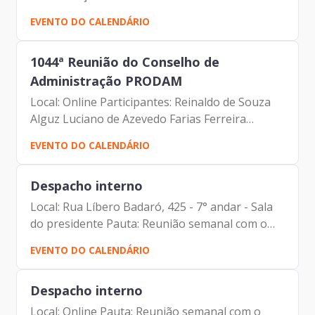
Participantes: Francisco de Padovan Forbes –
EVENTO DO CALENDÁRIO
Presidente da Prodam Karine Resende Soares –
Assessora de...
1044ª Reunião do Conselho de
Administração PRODAM
Local: Online Participantes: Reinaldo de Souza
Alguz Luciano de Azevedo Farias Ferreira
Marcello Antonio D'Angelo Francisco de
EVENTO DO CALENDÁRIO
Padovan Forbes – Presidente da Prodam
Alexsandro Peixe Campos Andre...
Despacho interno
Local: Rua Líbero Badaró, 425 - 7° andar - Sala
do presidente Pauta: Reunião semanal com o
Assessor da Presidência Participantes: Francisco
EVENTO DO CALENDÁRIO
de Padovan Forbes ( Presidente da Prodam)
Luigi...
Despacho interno
Local: Online Pauta: Reunião semanal com o