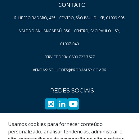
Página
Página
5
59
CONTATO
Página
Página
6
60
R. LÍBERO BADARÓ, 425 – CENTRO, SÃO PAULO – SP, 01009-905
Página
Página
7
61
Página
Página
8
62
VALE DO ANHANGABAÚ, 350 – CENTRO, SÃO PAULO – SP,
Página
Página
9
63
01007-040
Página
Página
10
64
SERVICE DESK: 0800 722 7677
Página
Página
11
65
VENDAS: SOLUCOES@PRODAM.SP.GOV.BR
Página
Página
12
66
Página
Página
13
67
REDES SOCIAIS
Página
Página
14
68
Página
Página
15
69
Página
16
Página
17
Usamos cookies para fornecer conteúdo
Página
18
personalizado, analisar tendências, administrar o