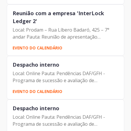
– Prodam Eduardo Yokoyama –...
Reunião com a empresa 'InterLock
Ledger 2'
Local: Prodam – Rua Líbero Badaró, 425 – 7°
andar Pauta: Reunião de apresentação
institucional Participantes: Johann Nogueira
EVENTO DO CALENDÁRIO
Dantas – Prodam Mauricio Gonçalves Pimentel
– Prodam Eduardo Yokoyama –...
Despacho interno
Local: Online Pauta: Pendências DAF/GFH -
Programa de sucessão e avaliação de
desempenho Participantes: Johann Nogueira
EVENTO DO CALENDÁRIO
Dantas Jorge Pereira Leite Carolina Magnani
Hiromoto
Despacho interno
Local: Online Pauta: Pendências DAF/GFH -
Programa de sucessão e avaliação de