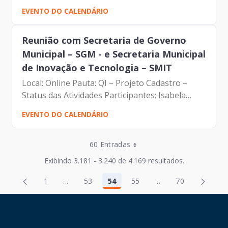
Pauta: Troca de informações e tecnologia
EVENTO DO CALENDÁRIO
Participantes: Joahnn Nogueira Dantas -
PRODAM Severino Dutra...
Reunião com Secretaria de Governo
Municipal – SGM - e Secretaria Municipal
de Inovação e Tecnologia – SMIT
Local: Online Pauta: QI – Projeto Cadastro –
Status das Atividades Participantes: Isabela
Domingues Moure Varela – Prodam Andre
EVENTO DO CALENDÁRIO
Tomiatto de Oliveira - SMIT Severino Dutra de
Morais Neto – SGM...
Entradas por Página
60 Entradas
Entradas por Página
Exibindo 3.181 - 3.240 de 4.169 resultados.
Entradas por Página
Página
Página
1
...
53
54
55
...
70
2
56
Página
Páginas intermediárias Usar ABA para navegar
Página
Página
Página
Páginas intermediár
Página
Entradas por Página
Página
Página
3
57
HAND TALK
Entradas por Página
Página
Página
4
58