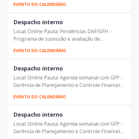
desempenho Participantes: Johann Nogueira
EVENTO DO CALENDÁRIO
Dantas Jorge Pereira Leite Carolina Magnani
Hiromoto
Despacho interno
Local: Online Pauta: Pendências DAF/GFH -
Programa de sucessão e avaliação de
desempenho Participantes: Johann Nogueira
EVENTO DO CALENDÁRIO
Dantas Jorge Pereira Leite Carolina Magnani
Hiromoto
Despacho interno
Local: Online Pauta: Agenda semanal com GFP -
Gerência de Planejamento e Controle Financeiro
Participantes: Johann Nogueira Dantas Jorge
EVENTO DO CALENDÁRIO
Pereira Leite Fernando Josenias V. Nascimento
Despacho interno
Local: Online Pauta: Agenda semanal com GFP -
Gerência de Planejamento e Controle Financeiro
Participantes: Johann Nogueira Dantas Jorge