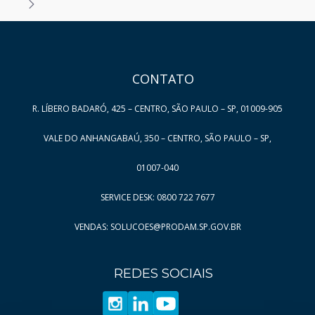
Página
Página
3
206
Entradas por Página
Página
Página
4
207
HAND TALK
Página
Página
5
208
Página
6
CONTATO
Página
7
R. LÍBERO BADARÓ, 425 – CENTRO, SÃO PAULO – SP, 01009-905
Página
8
Página
9
VALE DO ANHANGABAÚ, 350 – CENTRO, SÃO PAULO – SP,
Página
10
01007-040
Página
11
SERVICE DESK: 0800 722 7677
Página
12
VENDAS: SOLUCOES@PRODAM.SP.GOV.BR
Página
13
Página
14
REDES SOCIAIS
Página
15
Página
16