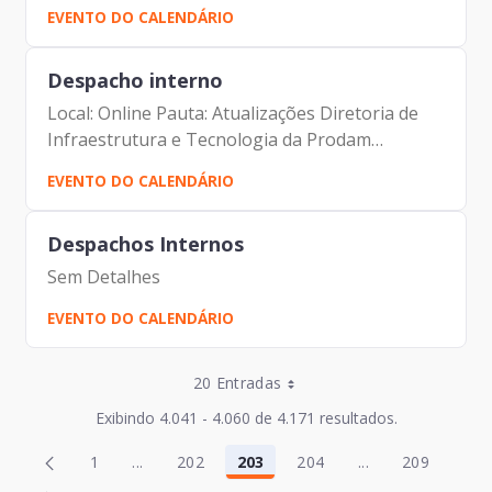
Participantes: Alexandre Amorim Alexandre
EVENTO DO CALENDÁRIO
Gedanken Iácara Faria
Despacho interno
Local: Online Pauta: Atualizações Diretoria de
Infraestrutura e Tecnologia da Prodam
Participantes: Alexandre Amorim Alexandre
EVENTO DO CALENDÁRIO
Gedanken Iácara Faria
Despachos Internos
Sem Detalhes
EVENTO DO CALENDÁRIO
Entradas por Página
20 Entradas
Entradas por Página
Exibindo 4.041 - 4.060 de 4.171 resultados.
Entradas por Página
Página
Página
1
...
202
203
204
...
209
2
205
Página
Páginas intermediárias Usar ABA para navegar
Página
Página
Página
Páginas intermed
Página
Entradas por Página