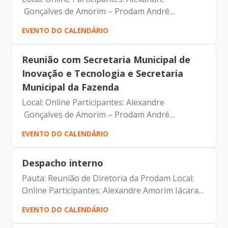
Gonçalves de Amorim – Prodam André
Tomiatto de Oliveira - SMIT Juliana Soares
EVENTO DO CALENDÁRIO
Grijó – SF Camila Murta – Prodam
Reunião com Secretaria Municipal de
Inovação e Tecnologia e Secretaria
Municipal da Fazenda
Local: Online Participantes: Alexandre
Gonçalves de Amorim – Prodam André
Tomiatto de Oliveira - SMIT Juliana Soares
EVENTO DO CALENDÁRIO
Grijó – SF Camila Murta – Prodam
Despacho interno
Pauta: Reunião de Diretoria da Prodam Local:
Online Participantes: Alexandre Amorim Iácara
Faria Alexandre Gedanken Antonio Celso
EVENTO DO CALENDÁRIO
Albuquerque Filho Camila Murta Jorge Leite
Luciano de Azevedo...