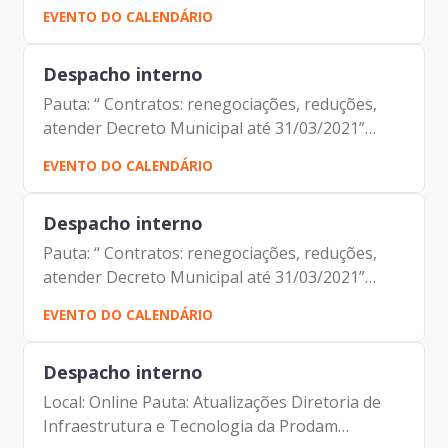
Camila Murta – Prodam Jorge Pereira Leite –
EVENTO DO CALENDÁRIO
Prodam Luis Felipe Vidal Arellano – SF
Despacho interno
Pauta: “ Contratos: renegociações, reduções,
atender Decreto Municipal até 31/03/2021”
Local: Online Participantes: Alexandre Amorim
EVENTO DO CALENDÁRIO
Iácara Faria Jorge Pereira Leite Fernando
Josenias Vieira do...
Despacho interno
Pauta: “ Contratos: renegociações, reduções,
atender Decreto Municipal até 31/03/2021”
Local: Online Participantes: Alexandre Amorim
EVENTO DO CALENDÁRIO
Iácara Faria Jorge Pereira Leite Fernando
Josenias Vieira do...
Despacho interno
Local: Online Pauta: Atualizações Diretoria de
Infraestrutura e Tecnologia da Prodam