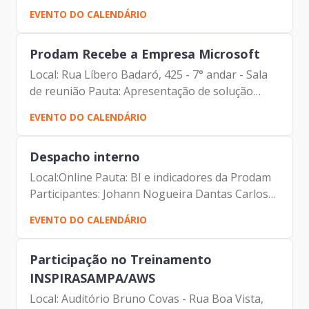
(Prodam) Carlos Roberto Ruas Junior (Prodam)
EVENTO DO CALENDÁRIO
Carlos Alberto da Silva (Prodam) Vandi Rocha
(Gartner) Erick sobreiro (Gartner)
Prodam Recebe a Empresa Microsoft
Local: Rua Líbero Badaró, 425 - 7° andar - Sala
de reunião Pauta: Apresentação de solução
Omni Channel Participantes: Johann Nogueira
EVENTO DO CALENDÁRIO
Dantas (Prodam) Ivan Ciola Ferraz (Prodam)
Carlos Roberto Ruas...
Despacho interno
Local:Online Pauta: BI e indicadores da Prodam
Participantes: Johann Nogueira Dantas Carlos
Roberto Ruas Junior Elias Fares Hadi Mateus
EVENTO DO CALENDÁRIO
Dias Marçal Luciano de Azevedo Farias Ferreira
Alberto Campos...
Participação no Treinamento
INSPIRASAMPA/AWS
Local: Auditório Bruno Covas - Rua Boa Vista,