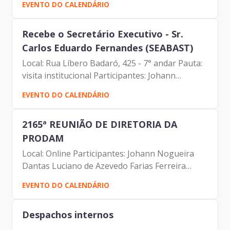
EVENTO DO CALENDÁRIO
Recebe o Secretário Executivo - Sr.
Carlos Eduardo Fernandes (SEABAST)
Local: Rua Líbero Badaró, 425 - 7° andar Pauta:
visita institucional Participantes: Johann
Nogueira Dantas (Prodam) Marcelo Costa Del
EVENTO DO CALENDÁRIO
Bosco Amaral (Prodam) Sr. Carlos Eduardo
Fernandes (SEABAST)
2165ª REUNIÃO DE DIRETORIA DA
PRODAM
Local: Online Participantes: Johann Nogueira
Dantas Luciano de Azevedo Farias Ferreira
Carolina Magnani Hiromoto Valdir Wilson
EVENTO DO CALENDÁRIO
Lamana Fernando Josenias Vieira do
Nascimento Rubens Francisco de...
Despachos internos