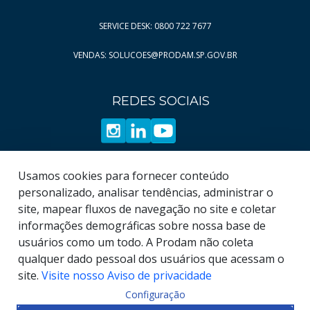
Página
Página
11
96
SERVICE DESK: 0800 722 7677
Página
Página
12
97
VENDAS: SOLUCOES@PRODAM.SP.GOV.BR
Página
Página
13
98
Página
Página
14
99
REDES SOCIAIS
Página
Página
15
100
Página
Página
16
101
Página
Página
17
102
Página
Página
18
103
Usamos cookies para fornecer conteúdo
Página
Página
19
104
personalizado, analisar tendências, administrar o
site, mapear fluxos de navegação no site e coletar
Página
105
informações demográficas sobre nossa base de
Página
106
usuários como um todo. A Prodam não coleta
qualquer dado pessoal dos usuários que acessam o
site.
Visite nosso Aviso de privacidade
Configuração