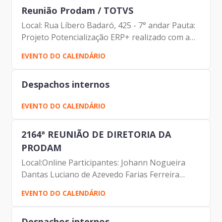
Reunião Prodam / TOTVS
Local: Rua Líbero Badaró, 425 - 7° andar Pauta:
Projeto Potencialização ERP+ realizado com a
GFA/NAP
EVENTO DO CALENDÁRIO
Despachos internos
EVENTO DO CALENDÁRIO
2164ª REUNIÃO DE DIRETORIA DA
PRODAM
Local:Online Participantes: Johann Nogueira
Dantas Luciano de Azevedo Farias Ferreira
Carolina Magnani Hiromoto Valdir Wilson
EVENTO DO CALENDÁRIO
Lamana Fernando Josenias Vieira do
Nascimento Rubens Francisco de Souza...
Despachos internos