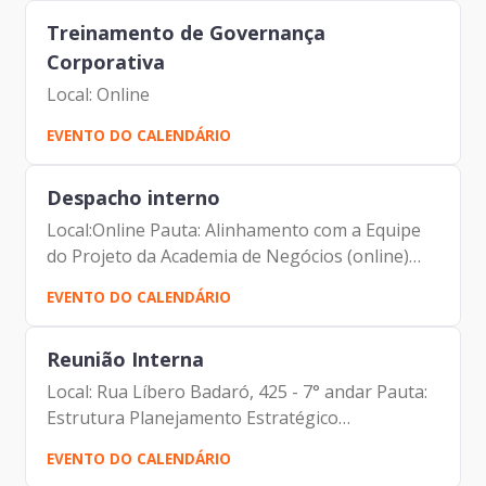
Alberto da Silva (Prodam)
Treinamento de Governança
Corporativa
Local: Online
EVENTO DO CALENDÁRIO
Despacho interno
Local:Online Pauta: Alinhamento com a Equipe
do Projeto da Academia de Negócios (online)
Participantes: Johann Nogueira Dantas Lucia
EVENTO DO CALENDÁRIO
Cristina Freire de Almeida Beatriz Cugler
(Crescimentum)
Reunião Interna
Local: Rua Líbero Badaró, 425 - 7° andar Pauta:
Estrutura Planejamento Estratégico
Participantes: Johann Nogueira Dantas Carlos
EVENTO DO CALENDÁRIO
Roberto Ruas Junior