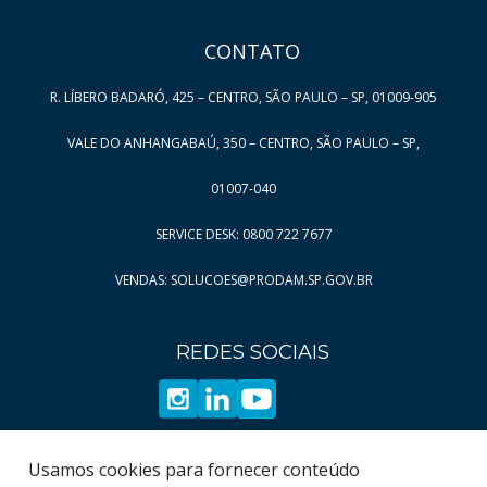
Página
Página
5
91
Página
Página
6
92
CONTATO
Página
Página
7
93
R. LÍBERO BADARÓ, 425 – CENTRO, SÃO PAULO – SP, 01009-905
Página
Página
8
94
Página
Página
9
95
VALE DO ANHANGABAÚ, 350 – CENTRO, SÃO PAULO – SP,
Página
Página
10
96
01007-040
Página
Página
11
97
SERVICE DESK: 0800 722 7677
Página
Página
12
98
VENDAS: SOLUCOES@PRODAM.SP.GOV.BR
Página
Página
13
99
Página
Página
14
100
REDES SOCIAIS
Página
Página
15
101
Página
Página
16
102
Página
Página
17
103
Página
Página
18
104
Usamos cookies para fornecer conteúdo