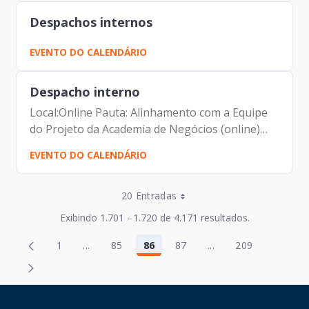
Despachos internos
EVENTO DO CALENDÁRIO
Despacho interno
Local:Online Pauta: Alinhamento com a Equipe
do Projeto da Academia de Negócios (online)
Participantes: Johann Nogueira Dantas Lucia
EVENTO DO CALENDÁRIO
Cristina Freire de Almeida
Entradas por Página
20 Entradas
Entradas por Página
Exibindo 1.701 - 1.720 de 4.171 resultados.
Entradas por Página
Página
Página
1
...
85
86
87
...
209
2
88
Página
Páginas intermediárias Usar ABA para navegar
Página
Página
Página
Páginas intermediár
Página
Entradas por Página
Página
Página
3
89
Entradas por Página
Página
Página
4
90
HAND TALK