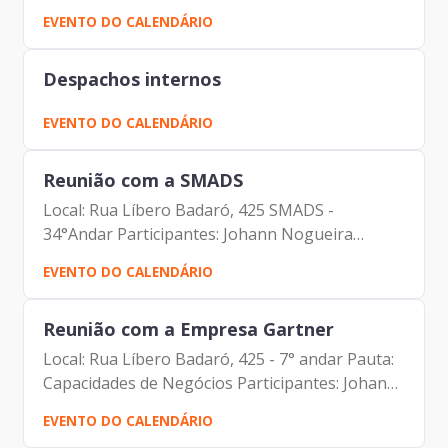
Participantes: Johann Nogueira Dantas Elias
EVENTO DO CALENDÁRIO
Fares Hadi Fernando Josenias Vieira do
Nascimento Mateus Dias Marçal...
Despachos internos
EVENTO DO CALENDÁRIO
Reunião com a SMADS
Local: Rua Líbero Badaró, 425 SMADS -
34°Andar Participantes: Johann Nogueira
Dantas Marcelo Costa Del Bosco Amaral Carlos
EVENTO DO CALENDÁRIO
Alberto da Silva Paulo Rogerio Tavares
Reunião com a Empresa Gartner
Local: Rua Líbero Badaró, 425 - 7° andar Pauta:
Capacidades de Negócios Participantes: Johann
Nogueira Dantas (Prodam) Vandi Rocha
EVENTO DO CALENDÁRIO
(Gartner) Erick Sobreiro (Gartner) Carlos