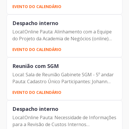
Carolina Magnani Hiromoto Valdir Wilson
EVENTO DO CALENDÁRIO
Lamana Fernando Josenias Vieira do
Nascimento Rubens Francisco de...
Despacho interno
Local:Online Pauta: Alinhamento com a Equipe
do Projeto da Academia de Negócios (online)
Participantes: Johann Nogueira Dantas Lucia
EVENTO DO CALENDÁRIO
Cristina Freire de Almeida
Reunião com SGM
Local: Sala de Reunião Gabinete SGM - 5º andar
Pauta: Cadastro Único Participantes: Johann
Nogueira Dantas (Prodam) Marcelo Aires
EVENTO DO CALENDÁRIO
Antonelli (Prodam) Edson Aparecido dos Santos
(SGM) Alexis Galias...
Despacho interno
Local:Online Pauta: Necessidade de Informações
para a Revisão de Custos Internos