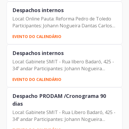
Despachos internos
Local: Online Pauta: Reforma Pedro de Toledo
Participantes: Johann Nogueira Dantas Carlos
Alberto da Silva Tatiana Rosa Mie Kusano Elias
EVENTO DO CALENDÁRIO
Fares Hadi Maicon Wallison Vidal Dantas Luis
Henrique Doimo
Despachos internos
Local: Gabinete SMIT - Rua líbero Badaró, 425 -
34º andar Participantes: Johann Nogueira
(Diretor-Presidente da Prodam) Juan Quirós
EVENTO DO CALENDÁRIO
(Secretário de Inovação e Tecnologia)
Despacho PRODAM /Cronograma 90
dias
Local: Gabinete SMIT - Rua Líbero Badaró, 425 -
34º andar Participantes: Johann Nogueira
Dantas (Prodam) Carlos Alberto da Silva