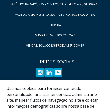
R. LÍBERO BADARÓ, 425 – CENTRO, SÃO PAULO – SP, 01009-905
Página
Página
8
100
Página
Página
9
101
VALE DO ANHANGABAÚ, 350 – CENTRO, SÃO PAULO – SP,
Página
Página
10
102
01007-040
Página
Página
11
103
SERVICE DESK: 0800 722 7677
Página
Página
12
104
VENDAS: SOLUCOES@PRODAM.SP.GOV.BR
Página
Página
13
105
Página
Página
14
106
REDES SOCIAIS
Página
Página
15
107
Página
Página
16
108
Página
Página
17
109
Página
Página
18
110
Usamos cookies para fornecer conteúdo
Página
Página
19
111
personalizado, analisar tendências, administrar o
site, mapear fluxos de navegação no site e coletar
Página
112
informações demográficas sobre nossa base de
Página
113