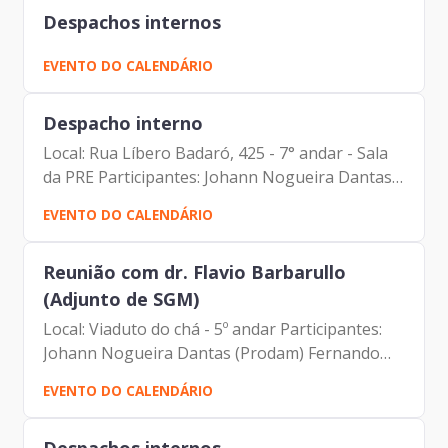
Despachos internos
EVENTO DO CALENDÁRIO
Despacho interno
Local: Rua Líbero Badaró, 425 - 7° andar - Sala
da PRE Participantes: Johann Nogueira Dantas
Antonio Celso de Paula Albuquerque Filho Elias
EVENTO DO CALENDÁRIO
Fares Hadi Luciano de Azevedo Farias Ferreira
Reunião com dr. Flavio Barbarullo
(Adjunto de SGM)
Local: Viaduto do chá - 5º andar Participantes:
Johann Nogueira Dantas (Prodam) Fernando
Josenias Vieira do Nascimento (Prodam) Flávio
EVENTO DO CALENDÁRIO
Barbarulo Borgheresi (SGM) Guilherme Bueno
De Camargo (SF)