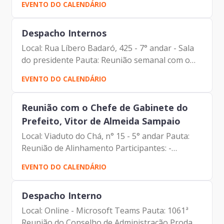
EVENTO DO CALENDÁRIO
Francisco Forbes – Presidente | Prodam-SP -
André Tomiatto -...
Despacho Internos
Local: Rua Líbero Badaró, 425 - 7° andar - Sala
do presidente Pauta: Reunião semanal com o
Assessor da Presidência Participantes: -
EVENTO DO CALENDÁRIO
Francisco Forbes – Presidente | Prodam-SP -
Paulo Cabral -...
Reunião com o Chefe de Gabinete do
Prefeito, Vitor de Almeida Sampaio
Local: Viaduto do Chá, n° 15 - 5° andar Pauta:
Reunião de Alinhamento Participantes: -
Francisco Forbes – Presidente | Prodam-SP -
EVENTO DO CALENDÁRIO
André Tomiatto - Assessor da Presidência |
Prodam-SP - Vitor de...
Despacho Interno
Local: Online - Microsoft Teams Pauta: 1061ª
Reunião do Conselho de Administração Prodam