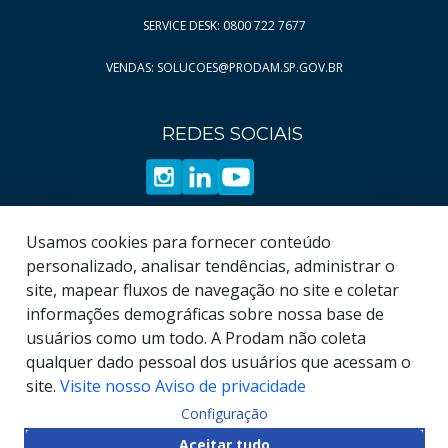
Página
Página
11
49
SERVICE DESK: 0800 722 7677
Página
Página
12
50
VENDAS: SOLUCOES@PRODAM.SP.GOV.BR
Página
Página
13
51
Página
Página
14
52
REDES SOCIAIS
Página
Página
15
53
Página
Página
16
54
Página
Página
17
55
Página
Página
18
56
Usamos cookies para fornecer conteúdo
Página
Página
19
57
personalizado, analisar tendências, administrar o
site, mapear fluxos de navegação no site e coletar
Página
58
informações demográficas sobre nossa base de
Página
59
usuários como um todo. A Prodam não coleta
qualquer dado pessoal dos usuários que acessam o
site.
Visite nosso Aviso de privacidade
Configuração
© COPYRIGHT
2026
, Empresa de Tecnologia da
Aceitar tudo