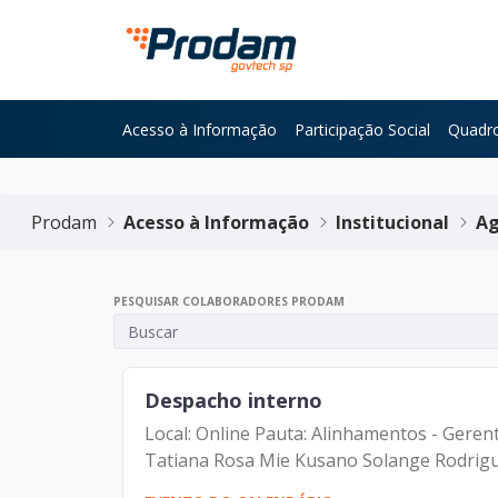
Pular para o Conteúdo principal
Acesso à Informação
Participação Social
Quadro
Início do conteúdo
Prodam
Acesso à Informação
Institucional
Ag
PESQUISAR COLABORADORES PRODAM
Despacho interno
Local: Online Pauta: Alinhamentos - Gere
Tatiana Rosa Mie Kusano Solange Rodrigu