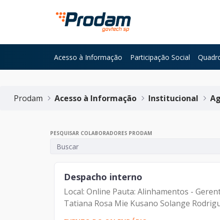
Pular para o Conteúdo principal
Acesso à Informação
Participação Social
Quadro
Início do conteúdo
Prodam
Acesso à Informação
Institucional
Ag
PESQUISAR COLABORADORES PRODAM
Despacho interno
Local: Online Pauta: Alinhamentos - Gere
Tatiana Rosa Mie Kusano Solange Rodrigu