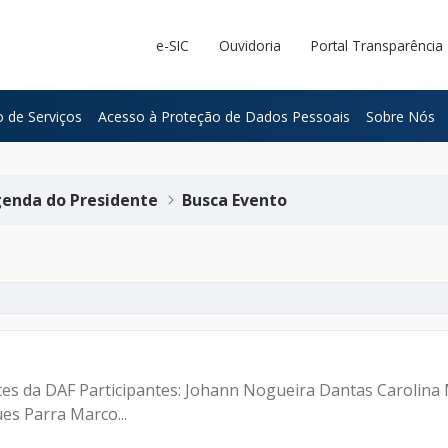
e-SIC
Ouvidoria
Portal Transparência
 de Serviços
Acesso à Proteção de Dados Pessoais
Sobre Nós
enda do Presidente
Busca Evento
ntes da DAF Participantes: Johann Nogueira Dantas Carolina
es Parra Marco...