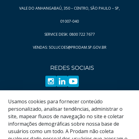
Página
Página
9
68
VALE DO ANHANGABAÚ, 350 – CENTRO, SÃO PAULO – SP,
Página
Página
10
69
01007-040
Página
Página
11
70
SERVICE DESK: 0800 722 7677
Página
Página
12
71
VENDAS: SOLUCOES@PRODAM.SP.GOV.BR
Página
Página
13
72
Página
Página
14
73
REDES SOCIAIS
Página
Página
15
74
Página
Página
16
75
Página
Página
17
76
Página
Página
18
77
Usamos cookies para fornecer conteúdo
Página
Página
19
78
personalizado, analisar tendências, administrar o
site, mapear fluxos de navegação no site e coletar
Página
79
informações demográficas sobre nossa base de
Página
80
usuários como um todo. A Prodam não coleta
qualquer dado pessoal dos usuários que acessam o