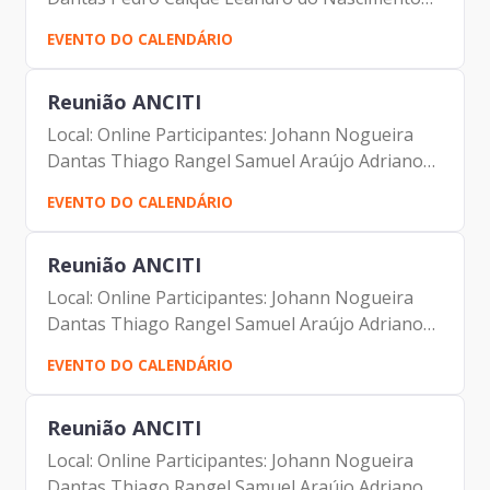
Lilian Matos Severino Dutra de Morais Neto
EVENTO DO CALENDÁRIO
Andre Dias Menezes de Almeida Andre
Tomiatto de Oliveira Lucas...
Reunião ANCITI
Local: Online Participantes: Johann Nogueira
Dantas Thiago Rangel Samuel Araújo Adriano
Ventura Leandro Moreira Garcia Greyce
EVENTO DO CALENDÁRIO
Linhares Carol Barbosa Camila Murta
Rodrigues Andre Leonardo Augusto...
Reunião ANCITI
Local: Online Participantes: Johann Nogueira
Dantas Thiago Rangel Samuel Araújo Adriano
Ventura Leandro Moreira Garcia Greyce
EVENTO DO CALENDÁRIO
Linhares Carol Barbosa Camila Murta
Rodrigues Andre Leonardo Augusto...
Reunião ANCITI
Local: Online Participantes: Johann Nogueira
Dantas Thiago Rangel Samuel Araújo Adriano