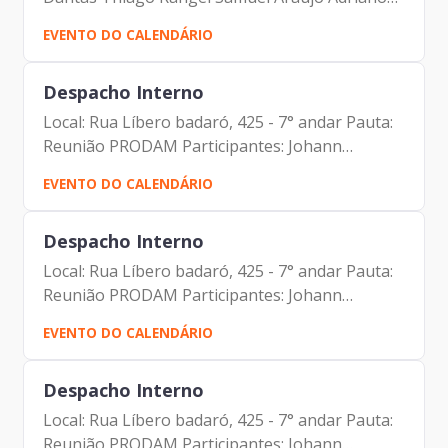
Ventura Leandro Moreira Garcia Greyce
EVENTO DO CALENDÁRIO
Linhares Carol Barbosa Camila Murta
Rodrigues Andre Leonardo Augusto...
Despacho Interno
Local: Rua Líbero badaró, 425 - 7° andar Pauta:
Reunião PRODAM Participantes: Johann
Nogueira Dantas Maria Aparecida Lima Souza
EVENTO DO CALENDÁRIO
Rocha Aparecido Trindade de Melo Fernando
Gonçalves Eder Marcelino da...
Despacho Interno
Local: Rua Líbero badaró, 425 - 7° andar Pauta:
Reunião PRODAM Participantes: Johann
Nogueira Dantas Maria Aparecida Lima Souza
EVENTO DO CALENDÁRIO
Rocha Aparecido Trindade de Melo Fernando
Gonçalves Eder Marcelino da...
Despacho Interno
Local: Rua Líbero badaró, 425 - 7° andar Pauta:
Reunião PRODAM Participantes: Johann