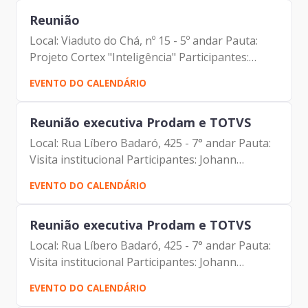
Antonio dos Santos...
Reunião
Local: Viaduto do Chá, nº 15 - 5º andar Pauta:
Projeto Cortex "Inteligência" Participantes:
Johann Nogueira Dantas Flávio Barbarulo
EVENTO DO CALENDÁRIO
Borgheresi Alexandre Francisco Trunkl Marco
Antonio dos Santos...
Reunião executiva Prodam e TOTVS
Local: Rua Líbero Badaró, 425 - 7° andar Pauta:
Visita institucional Participantes: Johann
Nogueira Dantas (Prodam) Michelle rolli
EVENTO DO CALENDÁRIO
(TOTVS) Carlos Pestana de Sousa (TOTVS)
Alcinei de Oliveira...
Reunião executiva Prodam e TOTVS
Local: Rua Líbero Badaró, 425 - 7° andar Pauta:
Visita institucional Participantes: Johann
Nogueira Dantas (Prodam) Michelle rolli
EVENTO DO CALENDÁRIO
(TOTVS) Carlos Pestana de Sousa (TOTVS)