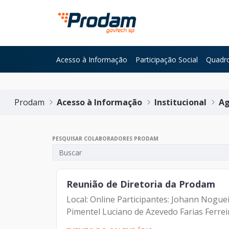
Pular para o Conteúdo principal
Acesso à Informação
Participação Social
Quadro
Início do conteúdo
Prodam
Acesso à Informação
Institucional
Ag
PESQUISAR COLABORADORES PRODAM
Reunião de Diretoria da Prodam
Local: Online Participantes: Johann Nogu
Pimentel Luciano de Azevedo Farias Ferrei