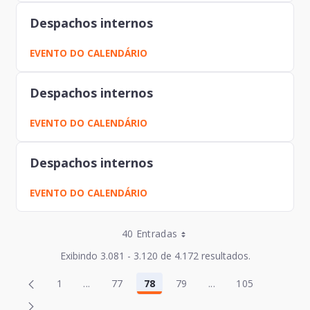
Despachos internos
EVENTO DO CALENDÁRIO
Despachos internos
EVENTO DO CALENDÁRIO
Despachos internos
EVENTO DO CALENDÁRIO
Entradas por Página
40 Entradas
Entradas por Página
Exibindo 3.081 - 3.120 de 4.172 resultados.
Entradas por Página
Página
Página
1
...
77
78
79
...
105
2
80
Página
Páginas intermediárias Usar ABA para navegar
Página
Página
Página
Páginas intermediár
Página
Entradas por Página
Página
Página
3
81