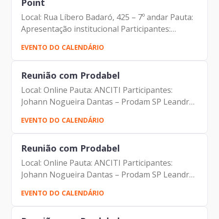
Point
Local: Rua Líbero Badaró, 425 – 7º andar Pauta:
Apresentação institucional Participantes:
Johann Nogueira Dantas Arthur Briquet Fellipe
EVENTO DO CALENDÁRIO
Canale Adriana Costa
Reunião com Prodabel
Local: Online Pauta: ANCITI Participantes:
Johann Nogueira Dantas – Prodam SP Leandro
Moreira Garcia _ Prodabel Thiago Rangel –
EVENTO DO CALENDÁRIO
Prodabel Samuel Araujo – Salvador Leonardo
Augusto Roscoe Da Roch –...
Reunião com Prodabel
Local: Online Pauta: ANCITI Participantes:
Johann Nogueira Dantas – Prodam SP Leandro
Moreira Garcia _ Prodabel Thiago Rangel –
EVENTO DO CALENDÁRIO
Prodabel Samuel Araujo – Salvador Leonardo
Augusto Roscoe Da Roch –...