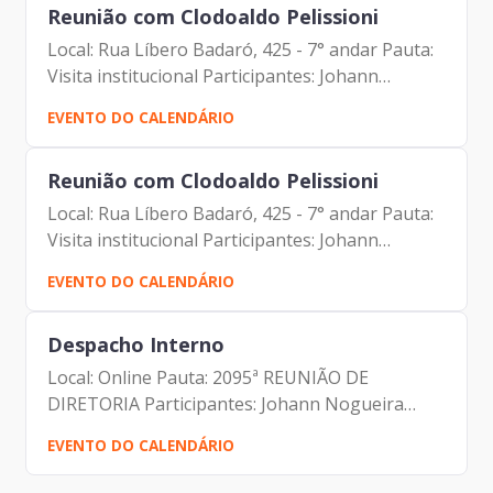
Reunião com Clodoaldo Pelissioni
Local: Rua Líbero Badaró, 425 - 7° andar Pauta:
Visita institucional Participantes: Johann
Nogueira Dantas (Prodam) Clodoaldo Pelissioni
EVENTO DO CALENDÁRIO
(FESPSP) Carlos Alberto da Silva (Prodam)
Carolina Magnani...
Reunião com Clodoaldo Pelissioni
Local: Rua Líbero Badaró, 425 - 7° andar Pauta:
Visita institucional Participantes: Johann
Nogueira Dantas (Prodam) Clodoaldo Pelissioni
EVENTO DO CALENDÁRIO
(FESPSP) Carlos Alberto da Silva (Prodam)
Carolina Magnani...
Despacho Interno
Local: Online Pauta: 2095ª REUNIÃO DE
DIRETORIA Participantes: Johann Nogueira
Dantas Marcio Rodrigues Pereira Mendes
EVENTO DO CALENDÁRIO
Luciano de Azevedo Farias Ferreira Antonio
Celso de Paula Albuquerque Filho...