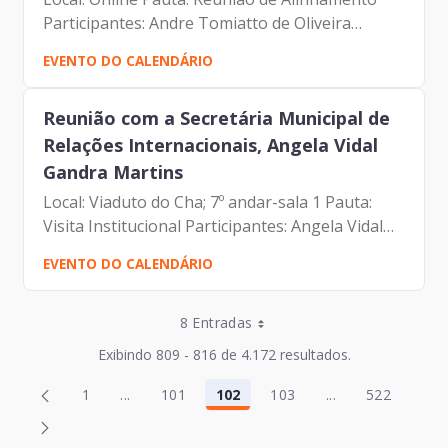
Participantes: Andre Tomiatto de Oliveira
(Assessor da Presidência da Prodam) Francisco
EVENTO DO CALENDÁRIO
de Padovan Forbes ( Presidente da Prodam)
Eduardo Amaro Bueno...
Reunião com a Secretária Municipal de
Relações Internacionais, Angela Vidal
Gandra Martins
Local: Viaduto do Cha; 7º andar-sala 1 Pauta:
Visita Institucional Participantes: Angela Vidal
Gandra Martins (Secretária SMRI) Francisco de
EVENTO DO CALENDÁRIO
Padovan Forbes ( Presidente da Prodam) Elias
Fares...
Entradas por Página
8 Entradas
Entradas por Página
Exibindo 809 - 816 de 4.172 resultados.
Entradas por Página
Página
Página
1
...
101
102
103
...
522
2
104
Página
Páginas intermediárias Usar ABA para navegar
Página
Página
Página
Páginas intermed
Página
Entradas por Página
Página
Página
3
105