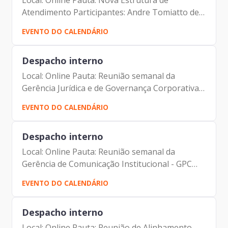
Local: Online Pauta: Nova Estrutura de
Atendimento Participantes: Andre Tomiatto de
Oliveira (Assessor da Presidência da Prodam)
EVENTO DO CALENDÁRIO
Francisco de Padovan Forbes (Presidente da
Prodam) Fernando Padula...
Despacho interno
Local: Online Pauta: Reunião semanal da
Gerência Jurídica e de Governança Corporativa -
GPJ Participantes: Andre Tomiatto de Oliveira
EVENTO DO CALENDÁRIO
(Assessor da Presidência da Prodam) Francisco
de Padovan...
Despacho interno
Local: Online Pauta: Reunião semanal da
Gerência de Comunicação Institucional - GPC
Participantes: Andre Tomiatto de Oliveira
EVENTO DO CALENDÁRIO
(Assessor da Presidência da Prodam) Francisco
de Padovan Forbes (...
Despacho interno
Local: Online Pauta: Reunião de Alinhamento