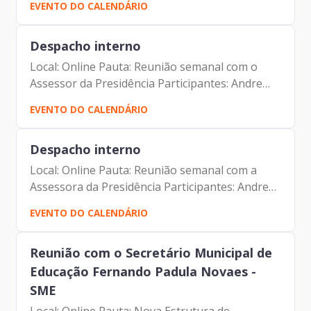
EVENTO DO CALENDÁRIO
Participação da Prodam) Elias Fares Hadi
(Diretor de...
Despacho interno
Local: Online Pauta: Reunião semanal com o
Assessor da Presidência Participantes: Andre
Tomiatto de Oliveira (Assessor da Presidência
EVENTO DO CALENDÁRIO
da Prodam) Francisco de Padovan Forbes (
Presidente da...
Despacho interno
Local: Online Pauta: Reunião semanal com a
Assessora da Presidência Participantes: Andre
Tomiatto de Oliveira (Assessor da Presidência
EVENTO DO CALENDÁRIO
da Prodam) Francisco de Padovan Forbes (
Presidente da...
Reunião com o Secretário Municipal de
Educação Fernando Padula Novaes -
SME