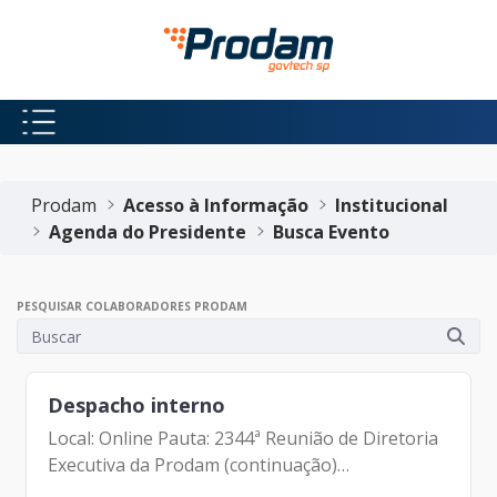
Pular para o Conteúdo principal
Início do conteúdo
Prodam
Acesso à Informação
Institucional
Agenda do Presidente
Busca Evento
PESQUISAR COLABORADORES PRODAM
Despacho interno
Local: Online Pauta: 2344ª Reunião de Diretoria
Executiva da Prodam (continuação)
Participantes: Benício Alves Teixeira (Diretor de