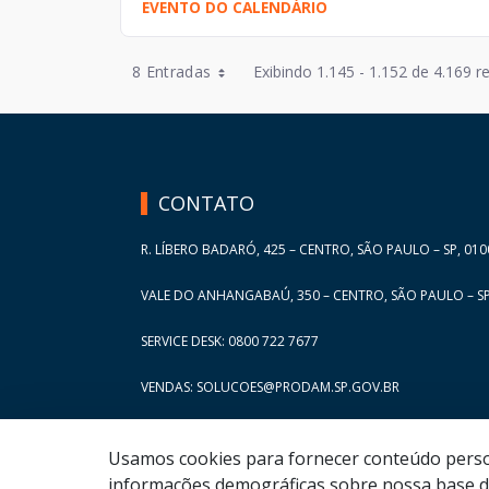
EVENTO DO CALENDÁRIO
Entradas por Página
8 Entradas
Exibindo 1.145 - 1.152 de 4.169 r
Entradas por Página
HAND TALK
Entradas por Página
Entradas por Página
CONTATO
Entradas por Página
R. LÍBERO BADARÓ, 425 – CENTRO, SÃO PAULO – SP, 010
VALE DO ANHANGABAÚ, 350 – CENTRO, SÃO PAULO – SP
SERVICE DESK: 0800 722 7677
VENDAS: SOLUCOES@PRODAM.SP.GOV.BR
Usamos cookies para fornecer conteúdo persona
informações demográficas sobre nossa base de