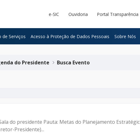
e-SIC
Ouvidoria
Portal Transparência
 de Serviços
Acesso à Proteção de Dados Pessoais
Sobre Nós
enda do Presidente
Busca Evento
- Sala do presidente Pauta: Metas do Planejamento Estratégi
etor-Presidente)...