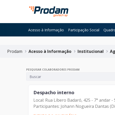
Pular para o Conteúdo principal
Acesso à Informação
Participação Social
Quadro
Início do conteúdo
Prodam
Acesso à Informação
Institucional
Ag
PESQUISAR COLABORADORES PRODAM
Despacho interno
Local: Rua Líbero Badaró, 425 - 7° andar 
Participantes: Johann Nogueira Dantas (Dir