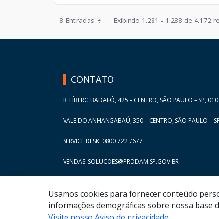
Entradas por Página
8 Entradas
Exibindo 1.281 - 1.288 de 4.172 r
Entradas por Página
HAND TALK
Entradas por Página
Entradas por Página
CONTATO
Entradas por Página
R. LÍBERO BADARÓ, 425 – CENTRO, SÃO PAULO – SP, 010
VALE DO ANHANGABAÚ, 350 – CENTRO, SÃO PAULO – SP
SERVICE DESK: 0800 722 7677
VENDAS: SOLUCOES@PRODAM.SP.GOV.BR
Usamos cookies para fornecer conteúdo persona
informações demográficas sobre nossa base de
Visite nosso Aviso de privacidade