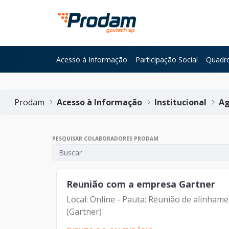
Pular para o Conteúdo principal
Acesso à Informação
Participação Social
Quadro
Início do conteúdo
Prodam
Acesso à Informação
Institucional
Ag
PESQUISAR COLABORADORES PRODAM
Reunião com a empresa Gartner
Local: Online - Pauta: Reunião de alinham
(Gartner)