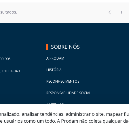
Página
esultados.
1
2
Pág
Página
3
Página
4
Página
5
SOBRE NÓS
Página
6
Página
7
A PRODAM
09-905
Página
8
HISTÓRIA
, 01007-040
Página
9
RECONHECIMENTOS
Página
10
RESPONSABILIDADE SOCIAL
Página
11
Página
12
CARREIRAS
Página
13
lizado, analisar tendências, administrar o site, mapear flu
 usuários como um todo. A Prodam não coleta qualquer dad
Página
14