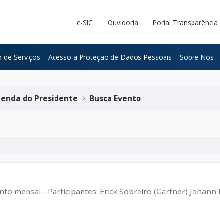
e-SIC
Ouvidoria
Portal Transparência
 de Serviços
Acesso à Proteção de Dados Pessoais
Sobre Nós
enda do Presidente
Busca Evento
ento mensal - Participantes: Erick Sobreiro (Gartner) Joha