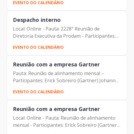
EVENTO DO CALENDÁRIO
DPO) Carlos Roberto Ruas Junior (Diretor de
Inovação e...
Despacho interno
Local: Online - Pauta: 2228ª Reunião de
Diretoria Executiva da Prodam - Participantes:
Carolina Magnani Hiromoto (Assessora Jurídica
EVENTO DO CALENDÁRIO
da Presidência e DPO) Carlos Roberto Ruas
Junior (Diretor de...
Reunião com a empresa Gartner
Pauta: Reunião de alinhamento mensal –
Participantes: Erick Sobreiro (Gartner) Johann
Nogueira Dantas (Prodam) Marcela Fortin
EVENTO DO CALENDÁRIO
(Gartner) Paulo Roberto Santos (Gartner) Vandi
Rocha (Gartner)
Reunião com a empresa Gartner
Local: Online - Pauta: Reunião de alinhamento
mensal - Participantes: Erick Sobreiro (Gartner)
Johann Nogueira Dantas (Prodam) Marcela