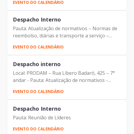
EVENTO DO CALENDÁRIO
Fortin (Gartner) Paulo Roberto Santos (Gartner)
Vandi Rocha...
Despacho Interno
Pauta: Atualização de normativos – Normas de
reembolso, diárias e transporte a serviço –
Participantes: Elias Fares Hadi Johann Nogueira
EVENTO DO CALENDÁRIO
Dantas Carlos Alberto da Silva Tatiana Rosa Mie
Kusano Maria...
Despacho interno
Local: PRODAM – Rua Líbero Badaró, 425 – 7°
andar - Pauta: Atualização de normativos -
Normas de reembolso, diárias e transporte a
EVENTO DO CALENDÁRIO
serviço - Participantes: Elias Fares Hadi Johann
Nogueira Dantas...
Despacho Interno
Pauta: Reunião de Líderes
EVENTO DO CALENDÁRIO