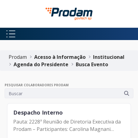
Pular para o Conteúdo principal
Início do conteúdo
Prodam
Acesso à Informação
Institucional
Agenda do Presidente
Busca Evento
PESQUISAR COLABORADORES PRODAM
Despacho Interno
Pauta: 2228ª Reunião de Diretoria Executiva da
Prodam – Participantes: Carolina Magnani
Hiromoto (Assessora Jurídica da Presidência e