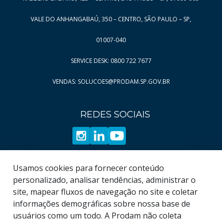
Página
Página
8
180
Página
Página
9
181
VALE DO ANHANGABAÚ, 350 – CENTRO, SÃO PAULO – SP,
Página
Página
10
182
01007-040
Página
Página
11
183
SERVICE DESK: 0800 722 7677
Página
Página
12
184
VENDAS: SOLUCOES@PRODAM.SP.GOV.BR
Página
Página
13
185
Página
Página
14
186
REDES SOCIAIS
Página
Página
15
187
Página
Página
16
188
Página
Página
17
189
Página
Página
18
190
Usamos cookies para fornecer conteúdo
Página
Página
19
191
personalizado, analisar tendências, administrar o
site, mapear fluxos de navegação no site e coletar
Página
192
informações demográficas sobre nossa base de
Página
193
usuários como um todo. A Prodam não coleta