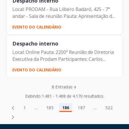
Despacho interno
Local: PRODAM - Rua Liíbero Badaró, 425 - 7°
andar - Sala de reunião Pauta: Apresentação do
projeto Pedro de Toledo Participantes: Amanda
EVENTO DO CALENDÁRIO
Carrara Dória (Gerente de Compras e
Contratações) Carlos...
Despacho interno
Local: Online Pauta: 2200ª Reunião de Diretoria
Executiva da Prodam Participantes: Carlos
Roberto Ruas Junior (Diretor de Inovação e
EVENTO DO CALENDÁRIO
Arquitetura Organizacional) Carolina Magnani
Hiromoto (Assessora...
Entradas por Página
8 Entradas
Entradas por Página
Exibindo 1.481 - 1.488 de 4.170 resultados.
Entradas por Página
Página
Página
1
...
185
186
187
...
522
2
188
Página
Páginas intermediárias Usar ABA para navegar
Página
Página
Página
Páginas intermed
Página
Entradas por Página
Página
Página
3
189
Entradas por Página
Página
Página
4
190
HAND TALK