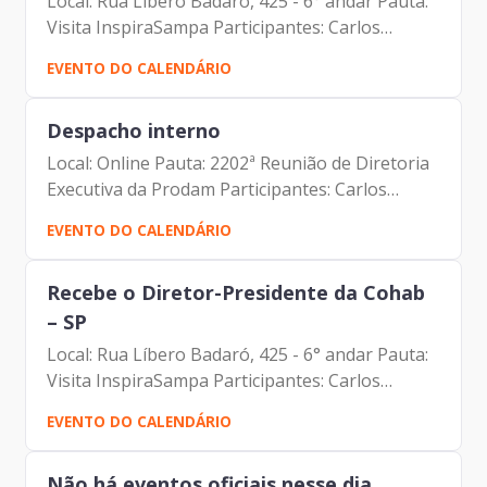
Local: Rua Líbero Badaró, 425 - 6° andar Pauta:
Visita InspiraSampa Participantes: Carlos
Roberto Ruas Junior (Prodam) Felipe Vieira
EVENTO DO CALENDÁRIO
(Porto de Santos) Johann Nogueira Dantas
(Prodam) Lucas Pedro...
Despacho interno
Local: Online Pauta: 2202ª Reunião de Diretoria
Executiva da Prodam Participantes: Carlos
Roberto Ruas Junior (Diretor de Inovação e
EVENTO DO CALENDÁRIO
Arquitetura Organizacional) Carolina Magnani
Hiromoto (Assessora...
Recebe o Diretor-Presidente da Cohab
– SP
Local: Rua Líbero Badaró, 425 - 6° andar Pauta:
Visita InspiraSampa Participantes: Carlos
Roberto Ruas Junior (Prodam) Johann Nogueira
EVENTO DO CALENDÁRIO
Dantas (Prodam) João Cury Neto (Cohab)
Marcelo Costa Del Bosco...
Não há eventos oficiais nesse dia.