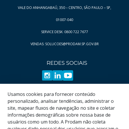
Página
Página
9
468
VALE DO ANHANGABAÚ, 350 – CENTRO, SÃO PAULO – SP,
Página
Página
10
469
01007-040
Página
Página
11
470
SERVICE DESK: 0800 722 7677
Página
Página
12
471
VENDAS: SOLUCOES@PRODAM.SP.GOV.BR
Página
Página
13
472
Página
Página
14
473
REDES SOCIAIS
Página
Página
15
474
Página
Página
16
475
Página
Página
17
476
Página
Página
18
477
Usamos cookies para fornecer conteúdo
Página
Página
19
478
personalizado, analisar tendências, administrar o
site, mapear fluxos de navegação no site e coletar
Página
479
informações demográficas sobre nossa base de
Página
480
usuários como um todo. A Prodam não coleta
qualquer dado pessoal dos usuários que acessam o