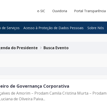
e-SIC
Ouvidoria
Portal Transparência
 de Serviços
Acesso à Proteção de Dados Pessoais
Sobre Nós
enda do Presidente
Busca Evento
ileiro de Governança Corporativa
onçalves de Amorim – Prodam Camila Cristina Murta – Proda
iana de Oliveira Paiva...