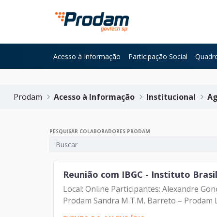
Pular para o Conteúdo principal
Acesso à Informação
Participação Social
Quadro
Início do conteúdo
Prodam
Acesso à Informação
Institucional
Ag
PESQUISAR COLABORADORES PRODAM
Reunião com IBGC - Instituto Bras
Local: Online Participantes: Alexandre G
Prodam Sandra M.T.M. Barreto – Prodam Luc