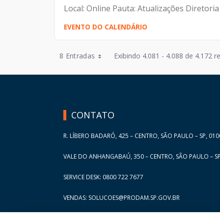
Local: Online Pauta: Atualizações Diretor
EVENTO DO CALENDÁRIO
Entradas por Página
8 Entradas
Exibindo 4.081 - 4.088 de 4.172 r
Entradas por Página
HAND TALK
Entradas por Página
Entradas por Página
CONTATO
Entradas por Página
R. LÍBERO BADARÓ, 425 – CENTRO, SÃO PAULO – SP, 010
VALE DO ANHANGABAÚ, 350 – CENTRO, SÃO PAULO – SP
SERVICE DESK: 0800 722 7677
VENDAS: SOLUCOES@PRODAM.SP.GOV.BR