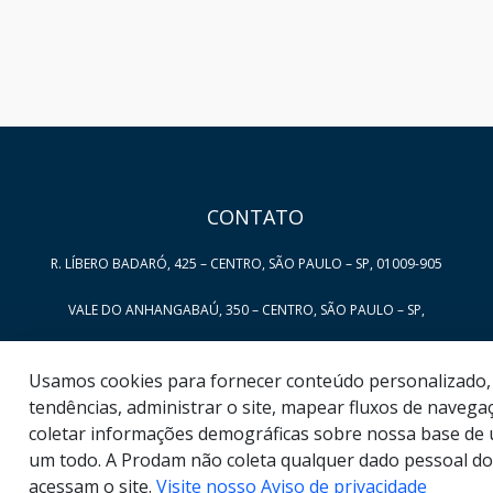
HAND TALK
CONTATO
R. LÍBERO BADARÓ, 425 – CENTRO, SÃO PAULO – SP, 01009-905
VALE DO ANHANGABAÚ, 350 – CENTRO, SÃO PAULO – SP,
01007-040
Usamos cookies para fornecer conteúdo personalizado, 
SERVICE DESK: 0800 722 7677
tendências, administrar o site, mapear fluxos de navegaç
coletar informações demográficas sobre nossa base de
VENDAS: SOLUCOES@PRODAM.SP.GOV.BR
um todo. A Prodam não coleta qualquer dado pessoal do
acessam o site.
Visite nosso Aviso de privacidade