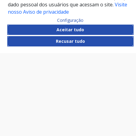
dado pessoal dos usuários que acessam o site.
Visite
nosso Aviso de privacidade
Configuração
Aceitar tudo
Recusar tudo
HAND TALK
CONTATO
R. LÍBERO BADARÓ, 425 – CENTRO, SÃO PAULO – SP, 01009-905
VALE DO ANHANGABAÚ, 350 – CENTRO, SÃO PAULO – SP,