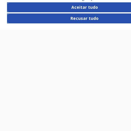
Aceitar tudo
Recusar tudo
REDES SOCIAIS
© COPYRIGHT
2026
, Empresa de Tecnologia da
Informação e Comunicação do Município de São
Paulo